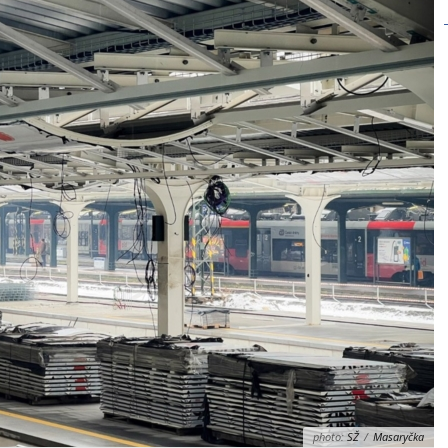
photo:
SŽ
/
Masaryčka