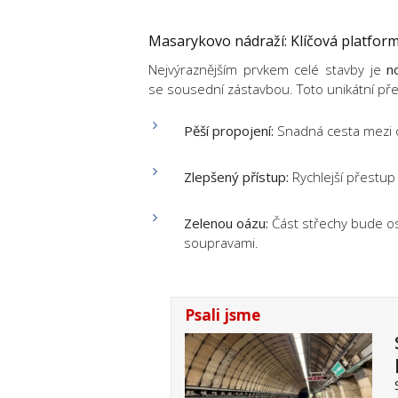
Masarykovo nádraží: Klíčová platfor
Nejvýraznějším prvkem celé stavby je
n
se sousední zástavbou. Toto unikátní p
Pěší propojení:
Snadná cesta mezi ob
Zlepšený přístup:
Rychlejší přestup
Zelenou oázu:
Část střechy bude os
soupravami.
Psali jsme