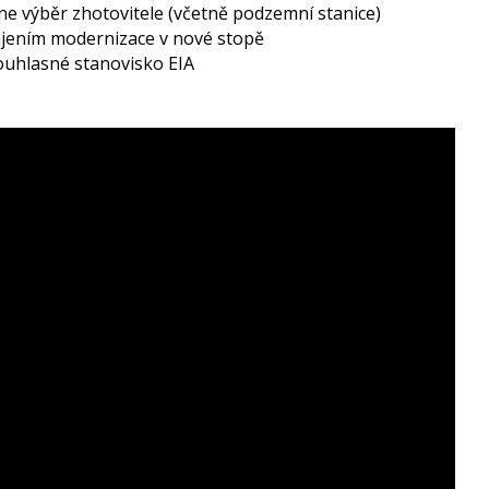
ne výběr zhotovitele (včetně podzemní stanice)
jením modernizace v nové stopě
uhlasné stanovisko EIA