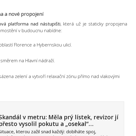
ma a nové propojení
ová platforma nad nástupišti
, která už je staticky propojena
řemostění v budoucnu nabídne:
lastí Florence a Hybernskou ulicí.
 směrem na Hlavní nádraží.
ázena zelení a vytvoří relaxační zónu přímo nad vlakovými
Skandál v metru: Měla prý lístek, revizor jí
přesto vysolil pokutu a „osekal“…
Situace, kterou zažil snad každý: dobíháte spoj,