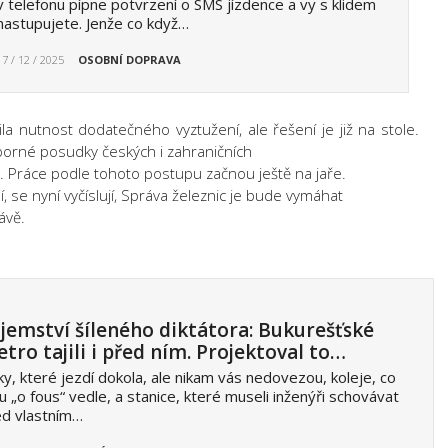
v telefonu pípne potvrzení o SMS jízdence a vy s klidem
nastupujete. Jenže co když…
17 / 12 / 2025
OSOBNÍ DOPRAVA
a nutnost dodatečného vyztužení, ale řešení je již na stole.
dborné posudky českých i zahraničních
 Práce podle tohoto postupu začnou ještě na jaře.
í, se nyní vyčíslují, Správa železnic je bude vymáhat
rávě.
jemství šíleného diktátora: Bukurešťské
tro tajili i před ním. Projektoval to…
ky, které jezdí dokola, ale nikam vás nedovezou, koleje, co
u „o fous“ vedle, a stanice, které museli inženýři schovávat
ed vlastním…