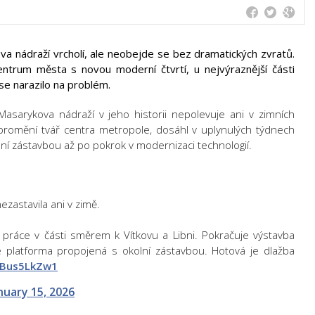
a nádraží vrcholí, ale neobejde se bez dramatických zvratů.
centrum města s novou moderní čtvrtí, u nejvýraznější části
se narazilo na problém.
Masarykova nádraží v jeho historii nepolevuje ani v zimních
ě promění tvář centra metropole, dosáhl v uplynulých týdnech
ní zástavbou až po pokrok v modernizaci technologií.
zastavila ani v zimě.
 práce v části směrem k Vítkovu a Libni. Pokračuje výstavba
e platforma propojená s okolní zástavbou. Hotová je dlažba
/HBus5LkZw1
nuary 15, 2026