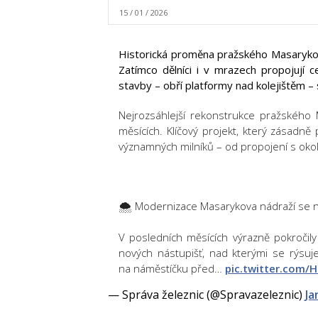
15 / 01 / 2026
Historická proměna pražského Masarykov
Zatímco dělníci i v mrazech propojují 
stavby – obří platformy nad kolejištěm – 
Nejrozsáhlejší rekonstrukce pražského 
měsících. Klíčový projekt, který zásadn
významných milníků – od propojení s okol
🌨️ Modernizace Masarykova nádraží se ne
V posledních měsících výrazně pokročily
nových nástupišť, nad kterými se rýsuj
na náměstíčku před…
pic.twitter.com
— Správa železnic (@Spravazeleznic)
Ja