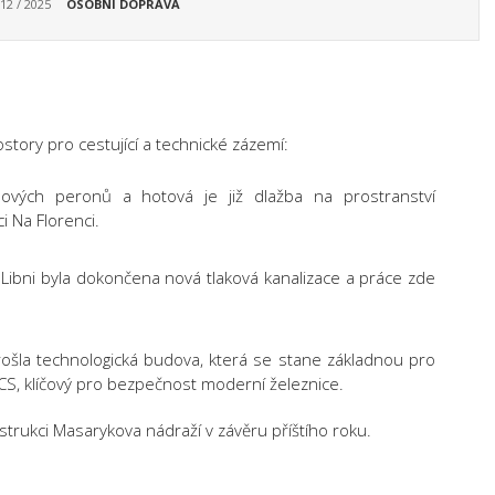
 12 / 2025
OSOBNÍ DOPRAVA
story pro cestující a technické zázemí:
ových peronů a hotová je již dlažba na prostranství
 Na Florenci.
ibni byla dokončena nová tlaková kanalizace a práce zde
ošla technologická budova, která se stane základnou pro
S, klíčový pro bezpečnost moderní železnice.
trukci Masarykova nádraží v závěru příštího roku.