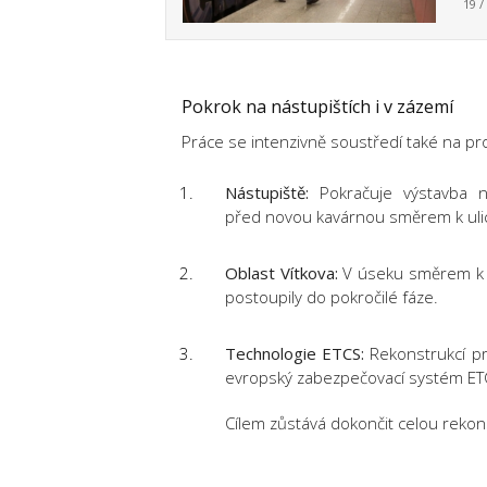
19 /
Pokrok na nástupištích i v zázemí
Práce se intenzivně soustředí také na pro
Nástupiště:
Pokračuje výstavba n
před novou kavárnou směrem k ulici
Oblast Vítkova:
V úseku směrem k L
postoupily do pokročilé fáze.
Technologie ETCS:
Rekonstrukcí pr
evropský zabezpečovací systém ETC
Cílem zůstává dokončit celou rekons