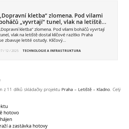
„Dopravní kletba“ zlomena. Pod vilami
boháčů „vyvrtají“ tunel, vlak na letiště…
„Dopravní kletba“ zlomena. Pod vilami boháčů vyvrtají
tunel, vlak na letiště dostal klíčové razítko Praha
se zbavuje letité ostudy. Klíčový…
27 / 12 / 2025
TECHNOLOGIE A INFRASTRUKTURA
ě
 z 11 dílků skládačky projektu
Praha – Letiště – Kladno
. Celý
ektu
ě hotovo
ahájen
aží a zastávka hotovy