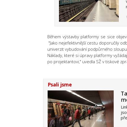
Během výstavby platformy se sice objevil
"Jako nejefektivnější cestu doporučily o
univerzit vybudování podpůrného sloupu.
Náklady, které si úpravy platformy vyžádaj
po projektantovi," uvedla SŽ v tiskové zp
Psali jsme
Ta
me
Lin
jso
př