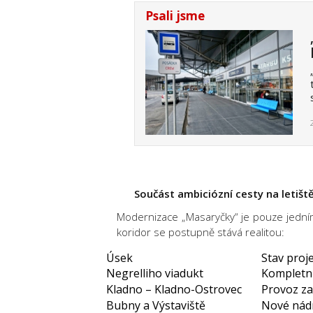
Psali jsme
Součást ambiciózní cesty na letišt
Modernizace „Masaryčky“ je pouze jedním
koridor se postupně stává realitou:
Úsek
Stav proj
Negrelliho viadukt
Kompletn
Kladno – Kladno-Ostrovec
Provoz z
Bubny a Výstaviště
Nové nádr