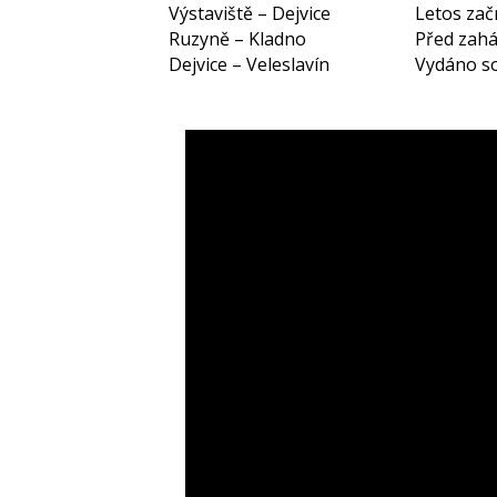
Výstaviště – Dejvice
Letos zač
Ruzyně – Kladno
Před zahá
Dejvice – Veleslavín
Vydáno so