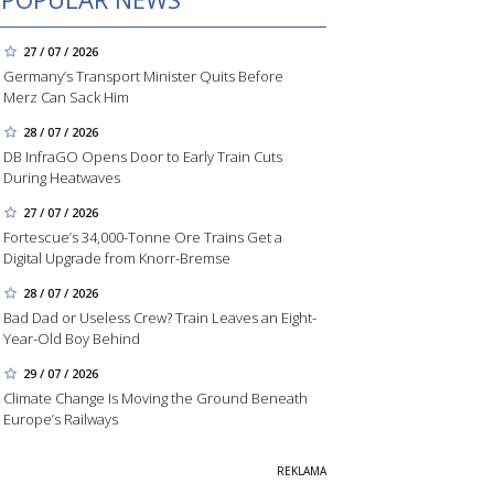
27 / 07 / 2026
Germany’s Transport Minister Quits Before
Merz Can Sack Him
28 / 07 / 2026
DB InfraGO Opens Door to Early Train Cuts
During Heatwaves
27 / 07 / 2026
Fortescue’s 34,000-Tonne Ore Trains Get a
Digital Upgrade from Knorr-Bremse
28 / 07 / 2026
Bad Dad or Useless Crew? Train Leaves an Eight-
Year-Old Boy Behind
29 / 07 / 2026
Climate Change Is Moving the Ground Beneath
Europe’s Railways