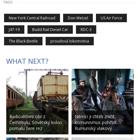
TAGS
New York Central Railroad
Don Wetzel
US Air Force
J47-19
Budd Rail Diesel Car
RDC-3
The Black Beetle
proudová lokomotiva
WHAT NEXT?
Radioaktivní obr z
Němci ji chtěli zničit,
Černobylu: Sovětský kolos
komunismus pohřbít.
pomalu žere rez
Rumunský vlakový…