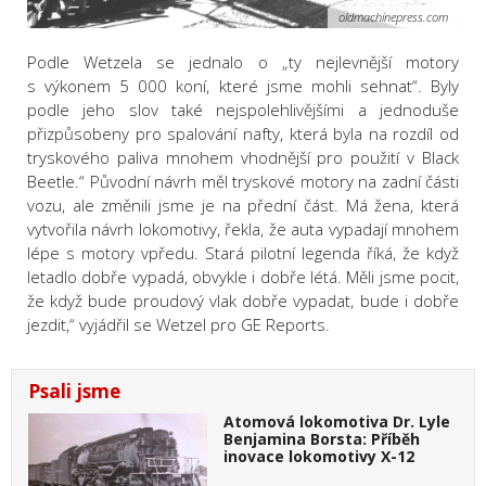
oldmachinepress.com
Podle Wetzela se jednalo o „ty nejlevnější motory
s výkonem 5 000 koní, které jsme mohli sehnat“. Byly
podle jeho slov také nejspolehlivějšími a jednoduše
přizpůsobeny pro spalování nafty, která byla na rozdíl od
tryskového paliva mnohem vhodnější pro použití v Black
Beetle.“ Původní návrh měl tryskové motory na zadní části
vozu, ale změnili jsme je na přední část. Má žena, která
vytvořila návrh lokomotivy, řekla, že auta vypadají mnohem
lépe s motory vpředu. Stará pilotní legenda říká, že když
letadlo dobře vypadá, obvykle i dobře létá. Měli jsme pocit,
že když bude proudový vlak dobře vypadat, bude i dobře
jezdit,“ vyjádřil se Wetzel pro GE Reports.
Psali jsme
Atomová lokomotiva Dr. Lyle
Benjamina Borsta: Příběh
inovace lokomotivy X-12