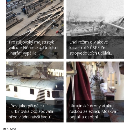
Prostějovský majstrštyk
Lhal režim o vlakové
válcuje Německo: Unikátní
katastrofě ČSR? Ze
„harfa“ vypálila…
strojvedoucích udělali…
„Řev jako při náletu!“
Ukrajinské drony atakují
Turbínovka zkolabovala
ruskou železnici, Moskva
před vládní návštěvou.…
odpálila osobní…