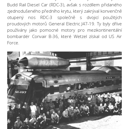
Budd Rail Diesel Car (RDC-3), avšak s rozdílem přidaného
zjednodušeného předního krytu, který zakrýval konvenčně
otupený nos RDC-3 společně s dvojicí použitých
proudových motorů General Electric J47-19. Ty byly dříve
používány jako pomocné motory pro mezikontinentální
bombardér Convair B-36, které Wetzel získal od US Air
Force.