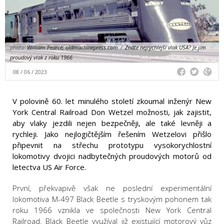
photo:
William Pearce; oldmachinepress.com
/
Znáte nejrychlejší vlak USA? Je jím
proudový vlak z roku 1966
08 / 06 / 2023
V polovině 60. let minulého století zkoumal inženýr New
York Central Railroad Don Wetzel možnosti, jak zajistit,
aby vlaky jezdili nejen bezpečněji, ale také levněji a
rychleji. Jako nejlogičtějším řešením Wetzelovi přišlo
připevnit na střechu prototypu vysokorychlostní
lokomotivy dvojici nadbytečných proudových motorů od
letectva US Air Force.
První, překvapivě však ne poslední experimentální
lokomotiva M-497 Black Beetle s tryskovým pohonem tak
roku 1966 vznikla ve společnosti New York Central
Railroad. Black Beetle využíval již existující motorový vůz