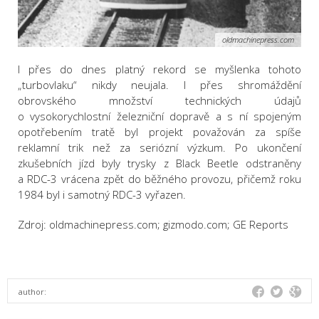
oldmachinepress.com
I přes do dnes platný rekord se myšlenka tohoto
„turbovlaku“ nikdy neujala. I přes shromáždění
obrovského množství technických údajů
o vysokorychlostní železniční dopravě a s ní spojeným
opotřebením tratě byl projekt považován za spíše
reklamní trik než za seriózní výzkum. Po ukončení
zkušebních jízd byly trysky z Black Beetle odstraněny
a RDC-3 vrácena zpět do běžného provozu, přičemž roku
1984 byl i samotný RDC-3 vyřazen.
Zdroj: oldmachinepress.com; gizmodo.com; GE Reports
author: