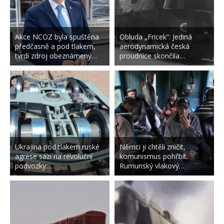
Akce NCOZ byla spuštěna
Obluda „Fricek”: Jediná
předčasně a pod tlakem,
aerodynamická česká
tvrdí zdroj obeznámený…
proudnice skončila…
Ukrajina pod tlakem ruské
Němci ji chtěli zničit,
agrese sází na revoluční
komunismus pohřbít.
podvozky:…
Rumunský vlakový…