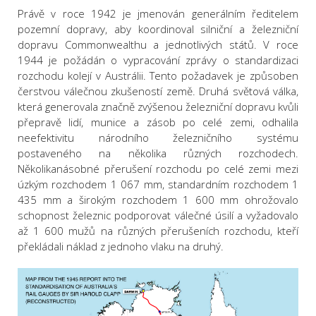
Právě v roce 1942 je jmenován generálním ředitelem
pozemní dopravy, aby koordinoval silniční a železniční
dopravu Commonwealthu a jednotlivých států. V roce
1944 je požádán o vypracování zprávy o standardizaci
rozchodu kolejí v Austrálii. Tento požadavek je způsoben
čerstvou válečnou zkušeností země. Druhá světová válka,
která generovala značně zvýšenou železniční dopravu kvůli
přepravě lidí, munice a zásob po celé zemi, odhalila
neefektivitu národního železničního systému
postaveného na několika různých rozchodech.
Několikanásobné přerušení rozchodu po celé zemi mezi
úzkým rozchodem 1 067 mm, standardním rozchodem 1
435 mm a širokým rozchodem 1 600 mm ohrožovalo
schopnost železnic podporovat válečné úsilí a vyžadovalo
až 1 600 mužů na různých přerušeních rozchodu, kteří
překládali náklad z jednoho vlaku na druhý.