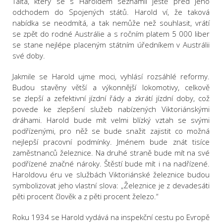
Taita, který se s Haroldem seznámil ještě před jeho
odchodem do Spojených států. Harold ví, že taková
nabídka se neodmítá, a tak nemůže než souhlasit, vrátí
se zpět do rodné Austrálie a s ročním platem 5 000 liber
se stane nejlépe placeným státním úředníkem v Austrálii
své doby.
Jakmile se Harold ujme moci, vyhlásí rozsáhlé reformy.
Budou stavěny větší a výkonnější lokomotivy, celkově
se zlepší a zefektivní jízdní řády a zkrátí jízdní doby, což
povede ke zlepšení služeb nabízených Viktoriánskými
dráhami. Harold bude mít velmi blízký vztah se svými
podřízenými, pro něž se bude snažit zajistit co možná
nejlepší pracovní podmínky. Jménem bude znát tisíce
zaměstnanců železnice. Na druhé straně bude mít na své
podřízené značné nároky. Štěstí bude mít i na nadřízené.
Haroldovu éru ve službách Viktoriánské železnice budou
symbolizovat jeho vlastní slova: „Železnice je z devadesáti
pěti procent člověk a z pěti procent železo.“
Roku 1934 se Harold vydává na inspekční cestu po Evropě