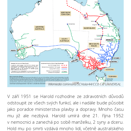
Wkimiedia commons/SCHolar44/CC0 1.0 UNIVERSAL
V září 1951 se Harold rozhodne ze zdravotních důvodů
odstoupit ze všech svých funkcí, ale i nadále bude působit
jako poradce ministerstva plavby a dopravy. Mnoho času
mu již ale nezbývá. Harold umírá dne 21. října 1952
v nemocnici a zanechá po sobě manželku, 2 syny a dceru.
Hold mu po smrti vzdává mnoho lidí, včetně australského