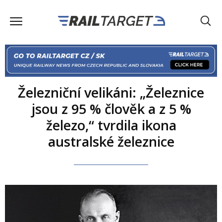
Železniční velikáni: „Železnice
jsou z 95 % člověk a z 5 %
železo,“ tvrdila ikona
australské železnice