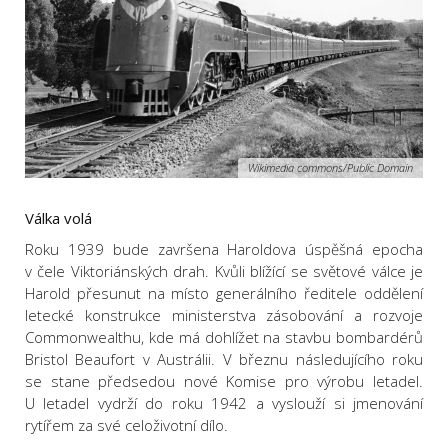
Wikimedia commons/Public Domain
Válka volá
Roku 1939 bude završena Haroldova úspěšná epocha
v čele Viktoriánských drah. Kvůli blížící se světové válce je
Harold přesunut na místo generálního ředitele oddělení
letecké konstrukce ministerstva zásobování a rozvoje
Commonwealthu, kde má dohlížet na stavbu bombardérů
Bristol Beaufort v Austrálii. V březnu následujícího roku
se stane předsedou nové Komise pro výrobu letadel.
U letadel vydrží do roku 1942 a vyslouží si jmenování
rytířem za své celoživotní dílo.