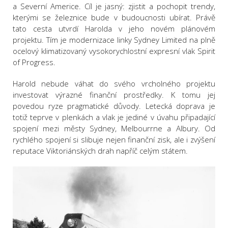
a Severní Americe. Cíl je jasný: zjistit a pochopit trendy,
kterými se železnice bude v budoucnosti ubírat. Právě
tato cesta utvrdí Harolda v jeho novém plánovém
projektu. Tím je modernizace linky Sydney Limited na plně
ocelový klimatizovaný vysokorychlostní expresní vlak Spirit
of Progress.
Harold nebude váhat do svého vrcholného projektu
investovat výrazné finanční prostředky. K tomu jej
povedou ryze pragmatické důvody. Letecká doprava je
totiž teprve v plenkách a vlak je jediné v úvahu připadající
spojení mezi městy Sydney, Melbourrne a Albury. Od
rychlého spojení si slibuje nejen finanční zisk, ale i zvýšení
reputace Viktoriánských drah napříč celým státem.