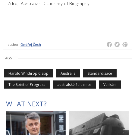
Zdroj: Australian Dictionary of Biography
author:
Ondřej Čech
TAGS
Harold Winthrop Clapp
Austrálie
Standardizace
The Spirit of Progress
austrálské železnice
Velikáni
WHAT NEXT?