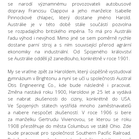
se narodí významnému provozovateli autobusové
dopravy Francisu Clappovi a jeho manželce Isabelle
Pinnockové chlapec, který dostane jméno Harold.
Austrálie je v této době stále součástí pozvolna
se rozpadajícího britského impéria. To má pro Austrálii
řadu výhod i nevýhod. Mimo jiné se sem poměrně rychle
dostane parní stroj a s ním související přerod agrární
ekonomiky na industriální. Od Spojeného království
se Austrálie oddělí již zanedlouho, konkrétně v roce 1901.
My se vraťme zpět za Haroldem, který úspěšně vystudoval
gymnázium v Brightonu a nyní se učí u společnosti Austral
Otis Engineering Co., kde bude následně i pracovat.
Změna nastává roku 1900, Haroldovi je 25 let a vydává
se nabrat zkušenosti do ciziny, konkrétně do USA.
Ve Spojených státech vystřídá mnoho zaměstnavatelů
a nabere nespočet zkušeností. V roce 1906 si bere
za manželku Gertrudu Vivienovou, se kterou se roku
1908 přestěhuje do města Columbus ve státě Ohio. Zde
bude pracovat pro společnost Southern Pacific Railroad.