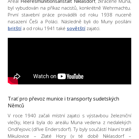
Areál
Heeresmunitionsanstalt Niklasdorf
, zkráceně Muna,
byl vybudován na příkaz nacistů, konkrétně Wehrmachtu.
První stavební práce prováděli od roku 1938 nuceně
nasazení Češi a Poláci. Následně byli do Muny posíláni
britští
a od roku 1941 také
sovětští
zajatci.
Trať pro převoz munice i transporty sudetských
Němců
V roce 1940 začali místní zajatci s výstavbou železniční
vlečky, která byla do areálu Muna vedena z nedalekých
Ondřejovic (dříve Endersdorf). Ty byly součástí hlavní tratě
Mikulovice – Zlaté Hory (v té době Niklasdorf –