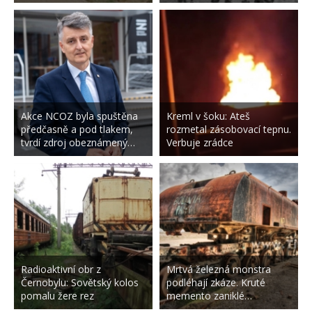
Akce NCOZ byla spuštěna
Kreml v šoku: Ateš
předčasně a pod tlakem,
rozmetal zásobovací tepnu.
tvrdí zdroj obeznámený…
Verbuje zrádce
Radioaktivní obr z
Mrtvá železná monstra
Černobylu: Sovětský kolos
podléhají zkáze. Kruté
pomalu žere rez
memento zaniklé…