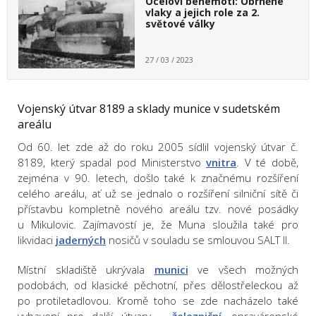
Oceloví behemoti: Obrněné
vlaky a jejich role za 2.
světové války
27 / 03 / 2023
Vojenský útvar 8189 a sklady munice v sudetském
areálu
Od 60. let zde až do roku 2005 sídlil vojenský útvar č.
8189, který spadal pod Ministerstvo
vnitra
. V té době,
zejména v 90. letech, došlo také k značnému rozšíření
celého areálu, ať už se jednalo o rozšíření silniční sítě či
přístavbu kompletně nového areálu tzv. nové posádky
u Mikulovic. Zajímavostí je, že Muna sloužila také pro
likvidaci
jaderných
nosičů v souladu se smlouvou SALT II.
Místní skladiště ukrývala
munici
ve všech možných
podobách, od klasické pěchotní, přes dělostřeleckou až
po protiletadlovou. Kromě toho se zde nacházelo také