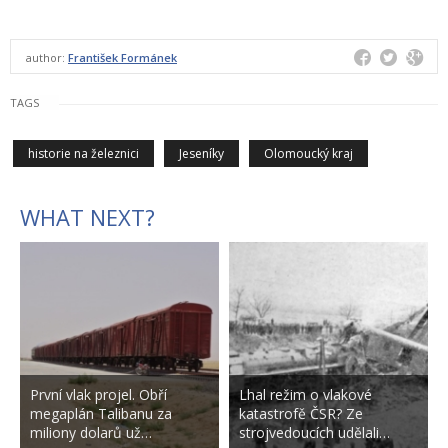
author:
František Formánek
TAGS
historie na železnici
Jeseníky
Olomoucký kraj
WHAT NEXT?
První vlak projel. Obří
Lhal režim o vlakové
megaplán Talibanu za
katastrofě ČSR? Ze
miliony dolarů už…
strojvedoucích udělali…