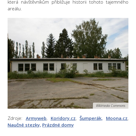
která návštěvníkům přibližuje historii tohoto tajemného
areálu.
Wikimedia Commons
Zdroje:
Armyweb
,
Koridory.cz
,
Šumperák,
Moona.cz
,
Naučné stezky,
Prázdné domy