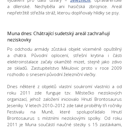
vybavení pro další útvary –
železniční
, opravárenské
a dílenské. Nechyběla ani hasičská zbrojnice. Areál
nepřetržitě střežila stráž, kterou doplňovaly hlídky se psy.
Muna dnes: Chátrající sudetský areál zachraňují
neziskovky
Po odchodu armády zůstává objekt víceméně opuštěný
a chátrá. Původní oplocení, střešní krytina i části
elektroinstalace začaly okamžitě mizet, stejně jako zdivo
ze skladů. Zastupitelstvo Mikulovic proto v roce 2009
rozhodlo o snesení původní železniční vlečky.
Dnes některé z objektů vlastní soukromí vlastníci a od
roku 2011 zde funguje tzv. Městečko neziskových
organizací, jehož založení iniciovalo Hnutí Brontosaurus
Jeseníky. V letech 2010–2012 zde také proběhly tři ročníky
Festivalu na Muně, které spolupořádalo Hnutí
Brontosaurus s místními neziskovými spolky. Od roku
2011 je Muna součástí naučné stezky s 15 zastávkami,