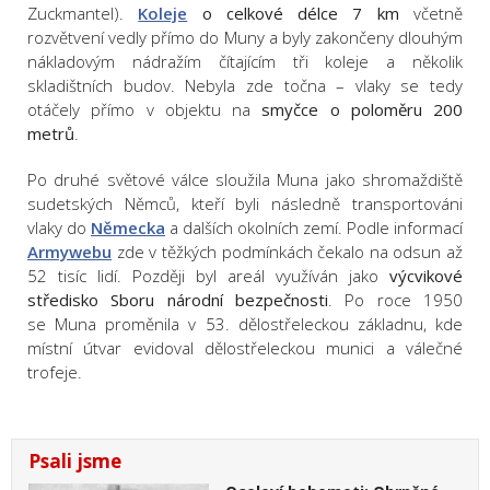
Zuckmantel).
Koleje
o celkové délce 7 km
včetně
rozvětvení vedly přímo do Muny a byly zakončeny dlouhým
nákladovým nádražím čítajícím tři koleje a několik
skladištních budov. Nebyla zde točna – vlaky se tedy
otáčely přímo v objektu na
smyčce o poloměru 200
metrů
.
Po druhé světové válce sloužila Muna jako shromaždiště
sudetských Němců, kteří byli následně transportováni
vlaky do
Německa
a dalších okolních zemí. Podle informací
Armywebu
zde v těžkých podmínkách čekalo na odsun až
52 tisíc lidí. Později byl areál využíván jako
výcvikové
středisko Sboru národní bezpečnosti
. Po roce 1950
se Muna proměnila v 53. dělostřeleckou základnu, kde
místní útvar evidoval dělostřeleckou munici a válečné
trofeje.
Psali jsme