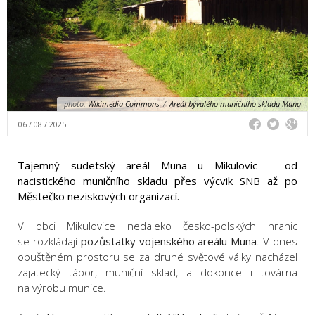
photo:
Wikimedia Commons
/
Areál bývalého muničního skladu Muna
06 / 08 / 2025
Tajemný sudetský areál Muna u Mikulovic – od
nacistického muničního skladu přes výcvik SNB až po
Městečko neziskových organizací.
V obci Mikulovice nedaleko česko-polských hranic
se rozkládají
pozůstatky vojenského areálu Muna
. V dnes
opuštěném prostoru se za druhé světové války nacházel
zajatecký tábor, muniční sklad, a dokonce i továrna
na výrobu munice.