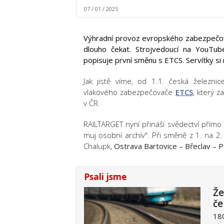
07 / 01 / 2025
Výhradní provoz evropského zabezpečov
dlouho čekat. Strojvedoucí na YouT
popisuje první směnu s ETCS. Servítky si
Jak jistě víme, od 1.1. česká železn
vlakového zabezpečovače
ETCS
, který 
v ČR.
RAILTARGET nyní přináší svědectví přímo 
muj osobní archív". Při směně z 1. na 2.
Chalupk,
Ostrava Bartovice – Břeclav – P
Psali jsme
Že
če
18