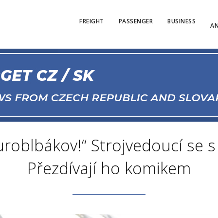
FREIGHT
PASSENGER
BUSINESS
AN
uroblbákov!“ Strojvedoucí se 
Přezdívají ho komikem