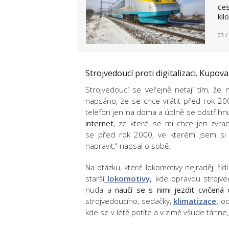
ces
kil
03 /
Strojvedoucí proti digitalizaci. Kupov
Strojvedoucí se veřejně netají tím, že
napsáno, že se chce vrátit před rok 2000
telefon jen na doma a úplně se odstřihn
internet
, ze které se mi chce jen zvra
se před rok 2000, ve kterém jsem si p
napravit,“ napsal o sobě.
Na otázku, které lokomotivy nejraději ří
starší
lokomotivy,
kde opravdu strojved
nuda a
naučí se s nimi jezdit cvičená 
strojvedoucího, sedačky,
klimatizace,
od
kde se v létě potíte a v zimě všude táhne,