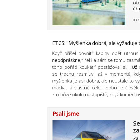
ote
úř
03 /
ETCS: "Myšlenka dobrá, ale vyžaduje 
Když přišel dovnitř kabiny opět utrous
neodpráskne,“
řekl a sám se tomu zasmál
toho pořád koukat,“ postěžoval si. „
Už 
se trochu rozmluvil až v momentě, kdy v
myšlenka je asi dobrá, ale neustále to 
mačkat a vlastně celou dobu je člověk 
za chůze okolo nástupiště, když koment
Psali jsme
Se
za
Za 