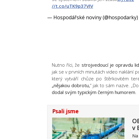
//t.co/uTK9p37VIV
— Hospodářské noviny (@hospodarky
Nutno říci, že
strojvedoucí je opravdu li
jak se v prvních minutách video naklání 
který vytváří chůze po štěrkovitém ter
„nějakou dobrotu,
“ jak to sám nazve. „Do
dodal svým typickým černým humorem
.
Psali jsme
OB
v 
Na 