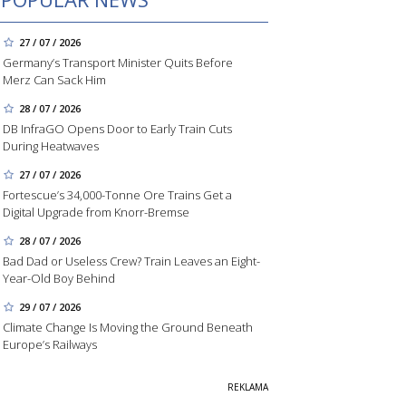
27 / 07 / 2026
Germany’s Transport Minister Quits Before
Merz Can Sack Him
28 / 07 / 2026
DB InfraGO Opens Door to Early Train Cuts
During Heatwaves
27 / 07 / 2026
Fortescue’s 34,000-Tonne Ore Trains Get a
Digital Upgrade from Knorr-Bremse
28 / 07 / 2026
Bad Dad or Useless Crew? Train Leaves an Eight-
Year-Old Boy Behind
29 / 07 / 2026
Climate Change Is Moving the Ground Beneath
Europe’s Railways