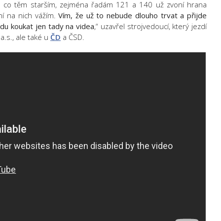
atím co těm starším, zejména řadám 121 a 140 už zvoní hrana
í na nich vážím.
Vím, že už to nebude dlouho trvat a přijde
du koukat jen tady na videa
,“ uzavřel strojvedoucí, který jezdí
a.s., ale také u
ČD
a ČSD.