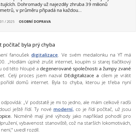
tujících. Dohromady už najezdily zhruba 39 milionů
ometrů, v průměru připadá na každou…
 01 / 2025
OSOBNÍ DOPRAVA
at počítač byla prý chyba
 není fanoušek
digitalizace
. Ve svém medailonku na YT má
. „Hodlám úplně zrušit internet, koupím si starej tlačítkový
u od této hloupé a
degenerované společnosti a žumpy zvané
cet. Celý proces jsem nazval
DEdigitalizace a
cílem je vrátit
ořídil domů internet. Byla to chyba, kterou je třeba nyní
dí odpovídá: „V podstatě je mi to jedno, ale mám celkově radši
oucí ještě řídí. Ty nové
moderní,
co je řídí počítač, už jsou
opice.
Nicméně mají jiné výhody jako například pohodlí pro
pružení, vybavenost stanoviště, což na starších lokomotivách,
 není," uvedl rozdíl.