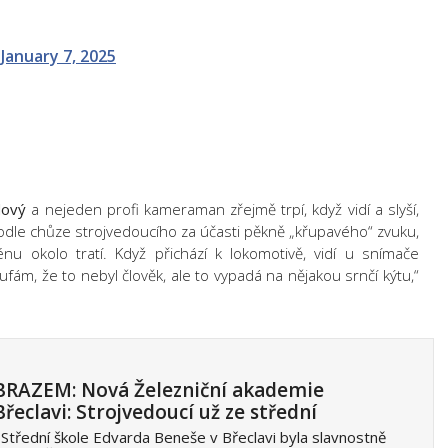
)
January 7, 2025
dový
a nejeden profi kameraman zřejmě trpí, když vidí a slyší,
podle chůze strojvedoucího za účasti pěkně „křupavého“ zvuku,
énu okolo tratí. Když přichází k lokomotivě, vidí u snímače
ufám, že to nebyl člověk, ale to vypadá na nějakou srnčí kýtu,“
RAZEM: Nová Železniční akademie
Břeclavi: Strojvedoucí už ze střední
Střední škole Edvarda Beneše v Břeclavi byla slavnostně