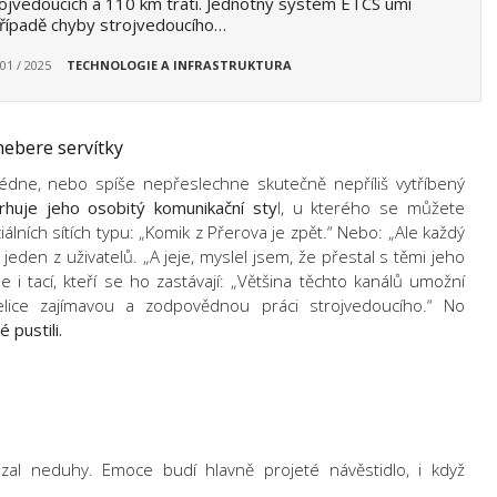
ojvedoucích a 110 km tratí. Jednotný systém ETCS umí
řípadě chyby strojvedoucího…
 01 / 2025
TECHNOLOGIE A INFRASTRUKTURA
nebere servítky
édne, nebo spíše nepřeslechne skutečně nepříliš vytříbený
rhuje jeho osobitý komunikační sty
l, u kterého se můžete
álních sítích typu: „Komik z Přerova je zpět.“ Nebo: „Ale každý
 jeden z uživatelů. „A jeje, myslel jsem, že přestal s těmi jeho
 se i tací, kteří se ho zastávají: „Většina těchto kanálů umožní
lice zajímavou a zodpovědnou práci strojvedoucího.“ No
é pustili.
al neduhy. Emoce budí hlavně projeté návěstidlo, i když