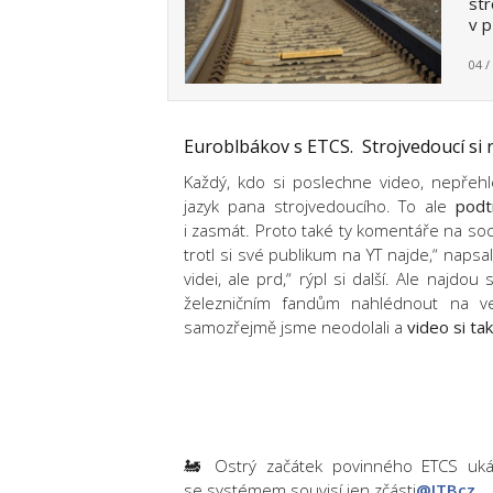
str
v p
04 /
Euroblbákov s ETCS. Strojvedoucí si 
Každý, kdo si poslechne video, nepřehl
jazyk pana strojvedoucího. To ale
podt
i zasmát. Proto také ty komentáře na soci
trotl si své publikum na YT najde,“ napsal
videi, ale prd,“ rýpl si další. Ale najdou
železničním fandům nahlédnout na ve
samozřejmě jsme neodolali a
video si tak
🚂 Ostrý začátek povinného ETCS ukáz
se systémem souvisí jen zčásti
@JTBcz