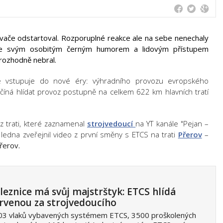
ače odstartoval. Rozporuplné reakce ale na sebe nenechaly
ube svým osobitým černým humorem a lidovým přístupem
 rozhodně nebral.
ice vstupuje do nové éry: výhradního provozu evropského
začíná hlídat provoz postupně na celkem 622 km hlavních tratí
z trati, které zaznamenal
strojvedoucí
na YT kanále "Pejan –
 ledna zveřejnil video z první směny s ETCS na trati
Přerov
–
řerov.
leznice má svůj majstrštyk: ETCS hlídá
rvenou za strojvedoucího
03 vlaků vybavených systémem ETCS, 3500 proškolených