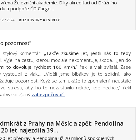
vřena Železniční akademie. Díky akreditaci od Drážního
adu a podpoře ČD Cargo…
 12 / 2024
ROZHOVORY A EVENTY
to pozornost"
il stylový komentář:
„Takže zkusíme jet, jestli nás to tedy
. Vyjel na cestu, kterou moc ale nekomentuje, škoda. „Jen do
mi to dovoluje rychlost 160 Km/h
,“ řekl a vlak svištěl. Zase
ystoupil z vlaku. „Viděli jsme blbákov, je to solidní. Jako
vyžaduje pozornost. Když se tam ukáže to zpomalení, neustále
ve stresu, aby ho to nezastavilo někde, kde nechce,“ řekl
oval vyzkoušený
zabezpečovač.
dmkrát z Prahy na Měsíc a zpět: Pendolina
 20 let najezdila 39…
20 let přepravila Pendolina už 20 milionů spokojených