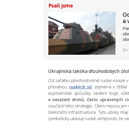
Psali jsme
Oc
a 
Pan
obr
obr
23 /
Ukrajinská taktika dlouhodobých út
Od začátku plnohodnotné ruské invaze v
převahou
ruských sil
, zejména v těžké 
asymetrické způsoby vedení boje, vč
a nasazení dronů, často upravených civ
součástí této strategie. Cílem nejsou jen 
železniční infrastruktura. Tyto útoky mají
symbolicky ukazují ruské veřejnosti, že 