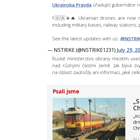
Ukrainska Pravda
úřadující gubernátor ru
‼️🇺🇦✈️🔥 Ukrainian drones are now ma
including military bases, railway stations, 
See the latest updates with us:
@NSTRI
— NSTRIKE (@NSTRIKE1231)
July 29, 2
Ruské ministerstvo obrany mezitím uved
nad různými částmi země. Jak bývá z
na oblast zaútočily ani informaci, jaké ce
Psali jsme
„S
Ch
„Kd
drn
Chr
21 /