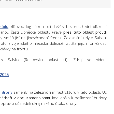
mádu
klíčovou logistickou roli. Leží v bezprostřední blízkosti
vanou částí Doněcké oblasti. Právě
přes tuto oblast proudí
y směřující na jihovýchodní frontu. Železniční uzly v Salsku,
to z vojenského hlediska důležité. Ztráta jejich funkčnosti
odávky na frontu.
v Salsku (Rostovská oblast rf). Zdroj ve videu.
 2025
é drony
zaměřily na železniční infrastrukturu v této oblasti. Už
 nádraží v obci Kamenolomni
, kde došlo k poškození budovy
h zpráv o důsledek ukrajinského útoku drony.