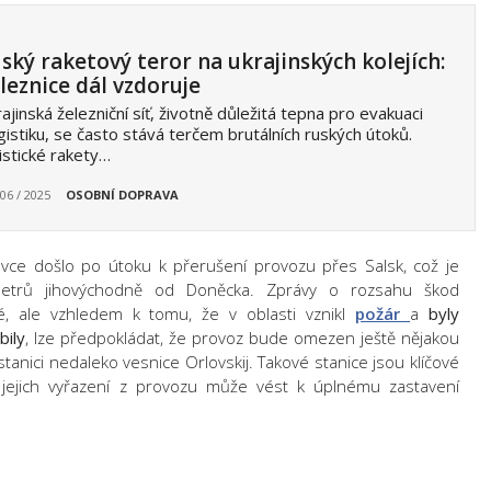
ský raketový teror na ukrajinských kolejích:
leznice dál vzdoruje
ajinská železniční síť, životně důležitá tepna pro evakuaci
ogistiku, se často stává terčem brutálních ruských útoků.
istické rakety…
 06 / 2025
OSOBNÍ DOPRAVA
vce došlo po útoku k přerušení provozu přes Salsk, což je
lometrů jihovýchodně od Doněcka. Zprávy o rozsahu škod
é, ale vzhledem k tomu, že v oblasti vznikl
požár
a
byly
bily
, lze předpokládat, že provoz bude omezen ještě nějakou
stanici nedaleko vesnice Orlovskij. Takové stanice jsou klíčové
 jejich vyřazení z provozu může vést k úplnému zastavení