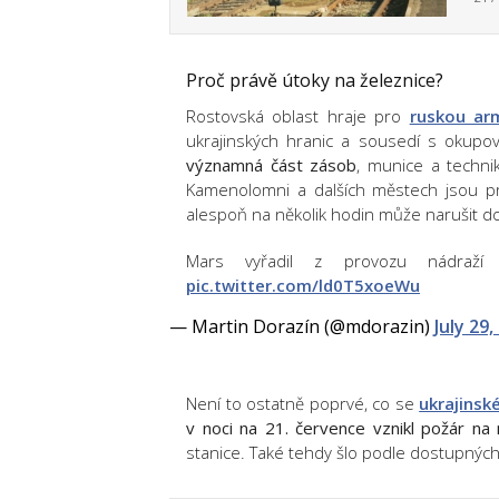
Proč právě útoky na železnice?
Rostovská oblast hraje pro
ruskou ar
ukrajinských hranic a sousedí s okupo
významná část zásob
, munice a technik
Kamenolomni a dalších městech jsou pro
alespoň na několik hodin může narušit d
Mars vyřadil z provozu nádraží 
pic.twitter.com/ld0T5xoeWu
— Martin Dorazín (@mdorazin)
July 29,
Není to ostatně poprvé, co se
ukrajinsk
v noci na 21. července vznikl požár na
stanice. Také tehdy šlo podle dostupnýc