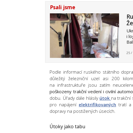
Psali jsme
Ru
Že
Ukr
i l
Bal
25 /
Podle informací ruského státního dopra
důležitý železniční uzel asi 200 ki
na infrastruktuře jsou zatím neucelen
poškozeny trakční vedení i civilní automo
dobu. Úřady dále hlásily
útok
na trakční 
pro napájení
elektrifikovaných
tratí a
dopravy na postižených úsecích.
Útoky jako tabu