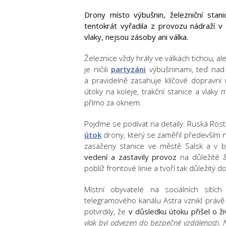
Drony místo výbušnin, železniční stani
tentokrát vyřadila z provozu nádraží v
vlaky, nejsou zásoby ani válka.
Železnice vždy hrály ve válkách tichou, al
je ničili
partyzáni
výbušninami, teď nad 
a pravidelně zasahuje klíčové dopravní
útoky na koleje, trakční stanice a vlaky 
přímo za oknem.
Pojďme se podívat na detaily. Ruská Rost
útok
drony, který se zaměřil především n
zasaženy stanice ve městě Salsk a v bl
vedení a zastavily provoz
na důležité ž
poblíž frontové linie a tvoří tak důležitý
Místní obyvatelé na sociálních sítíc
telegramového kanálu Astra vznikl právě
potvrdily, že
v důsledku útoku přišel o živ
vlak byl odvezen do bezpečné vzdálenosti. Na