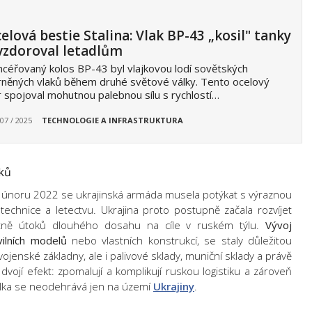
elová bestie Stalina: Vlak BP-43 „kosil" tanky
vzdoroval letadlům
céřovaný kolos BP-43 byl vlajkovou lodí sovětských
něných vlaků během druhé světové války. Tento ocelový
 spojoval mohutnou palebnou sílu s rychlostí…
 07 / 2025
TECHNOLOGIE A INFRASTRUKTURA
oků
 únoru 2022 se ukrajinská armáda musela potýkat s výraznou
technice a letectvu. Ukrajina proto postupně začala rozvíjet
etně útoků dlouhého dosahu na cíle v ruském týlu.
Vývoj
ilních modelů
nebo vlastních konstrukcí, se staly důležitou
vojenské základny, ale i palivové sklady, muniční sklady a právě
 dvojí efekt: zpomalují a komplikují ruskou logistiku a zároveň
válka se neodehrává jen na území
Ukrajiny
.