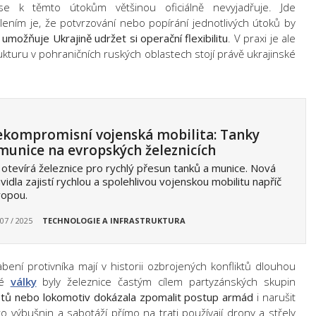
e k těmto útokům většinou oficiálně nevyjadřuje. Jde
ením je, že potvrzování nebo popírání jednotlivých útoků by
 umožňuje Ukrajině udržet si operační flexibilitu
. V praxi je ale
rukturu v pohraničních ruských oblastech stojí právě ukrajinské
kompromisní vojenská mobilita: Tanky
munice na evropských železnicích
otevírá železnice pro rychlý přesun tanků a munice. Nová
vidla zajistí rychlou a spolehlivou vojenskou mobilitu napříč
ropou.
 07 / 2025
TECHNOLOGIE A INFRASTRUKTURA
bení protivníka mají v historii ozbrojených konfliktů dlouhou
vé
války
byly železnice častým cílem partyzánských skupin
stů nebo lokomotiv dokázala zpomalit postup armád
i narušit
 výbušnin a sabotáží přímo na trati používají drony a střely