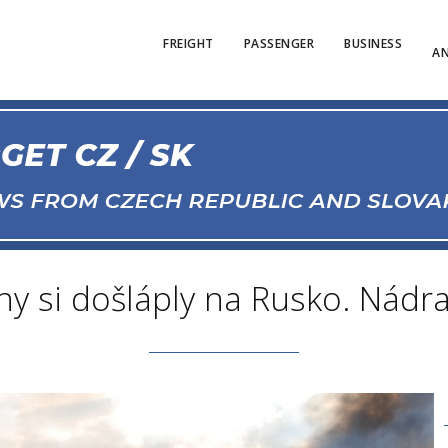
FREIGHT
PASSENGER
BUSINESS
AN
ny si došláply na Rusko. Nádr