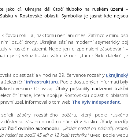
ce jako cíl. Ukrajina dál útočí hluboko na ruském území –
 Salsku v Rostovské oblasti. Symbolika je jasná: kde nejsou
e klíčovou roli – a jinak tomu není ani dnes. Zatímco v minulosti
nimi bzučí drony. Ukrajina sází na moderní asymetrický boj
 uzly v ruském zázemí. Nejde jen o zpomalení zásobování –
mají i jasný vzkaz Rusku: válka už není „tam někde daleko“. Je
ovská oblast zažila v noci na 29. července rozsáhlý
ukrajinský
a železniční
infrastrukturu
. Podle dostupných informací byly
ízkosti vesnice Orlovskij.
Útoky poškodily nadzemní trakční
elezniční trase, která spojuje Rostovskou oblast s oblastmi
 dopravní uzel, informoval o tom web
The Kyiv Independent
.
h sdíleli záběry rozsáhlého požáru, který podle ruského
 v důsledku zásahu dronů na nádraží v Salsku. Úřady později
ot řidič civilního automobilu
.
„Požár nastal na nádraží, osobní
 hašení se podílí 45 lidí a 12 kusů techniky,“
uvedl podle webu