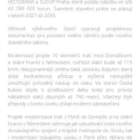
VECTORAMA a SUDOP Praha, které podaly nabídku ve výši
43 789 000 korun. Samotné stavební práce se plánují
v letech 2027 až 2030.
Vítězové výběrového řízení vypracují projektovou
dokumentaci pro povolení celého záměru podle nového
stavebního zákona.
Modernizací projde 10 kilometrů trati mezi Domažlicemi
a státní hranicí s Německem, rychlost vlaků bude až 115
km/h. Nejvýznamnější změna čeká zastávku Babylon, která
získá bezbariérový přístup a zvýšená nástupiště
umožňující pohodlný nástup do vlaku. Ve stanici Česká
Kubice dojde k prodloužení délky kolejí pro provoz
nákladních vlaků dlouhých až 740 metrů. Všechny čtyři
přejezdy v tomto úseku získají moderní zabezpečení.
Projekt modernizace trati z Plzně do Domažlic a na státní
hranici s Německem zahrnuje jak vybudování zcela nového
dvoukolejného spojení z krajské metropole do Stodu, tak
i modernizaci stávajícího úseku z Plzně přes Nýřany do