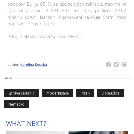
podpory EU je 85 % ze způsobilých nákladů, maximálně
výše dotace činí 8 681 597 eur, tedy přibližně 221,2
miliónu korun. Národní financování zajišťuje Státní fond
dopravní infrastruktury.
Zdroj: Tisková zpráva Správa železnic
author:
Karolína Koucká
TAGS
Správa železnic
modernizace
Plzeň
Domažlice
Německo
WHAT NEXT?