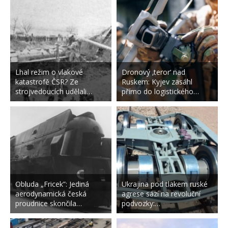
Lhal režim o vlakové
Dronový ‚teror‘ nad
katastrofě ČSR? Ze
Ruskem: Kyjev zasáhl
strojvedoucích udělali…
přímo do logistického…
Obluda „Fricek”: Jediná
Ukrajina pod tlakem ruské
aerodynamická česká
agrese sází na revoluční
proudnice skončila…
podvozky:…