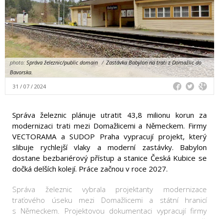
photo:
Správa železnic/public domain
/
Zastávka Babylon na trati z Domažlic do
Bavorska.
31 / 07 / 2024
Správa železnic plánuje utratit 43,8 milionu korun za
modernizaci trati mezi Domažlicemi a Německem. Firmy
VECTORAMA a SUDOP Praha vypracují projekt, který
slibuje rychlejší vlaky a moderní zastávky. Babylon
dostane bezbariérový přístup a stanice Česká Kubice se
dočká delších kolejí. Práce začnou v roce 2027.
Správa železnic vybrala projektanty modernizace
traťového úseku mezi Domažlicemi a státní hranicí
s Německem. Projektovou dokumentaci vypracují firmy