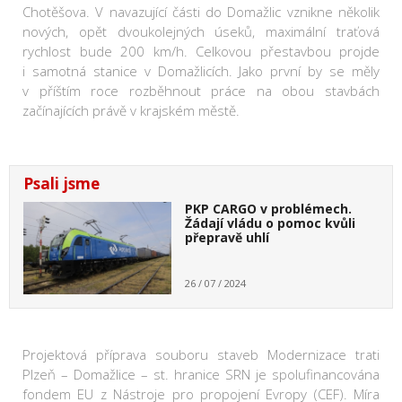
Chotěšova. V navazující části do Domažlic vznikne několik
nových, opět dvoukolejných úseků, maximální traťová
rychlost bude 200 km/h. Celkovou přestavbou projde
i samotná stanice v Domažlicích. Jako první by se měly
v příštím roce rozběhnout práce na obou stavbách
začínajících právě v krajském městě.
Psali jsme
PKP CARGO v problémech.
Žádají vládu o pomoc kvůli
přepravě uhlí
26 / 07 / 2024
Projektová příprava souboru staveb Modernizace trati
Plzeň – Domažlice – st. hranice SRN je spolufinancována
fondem EU z Nástroje pro propojení Evropy (CEF). Míra