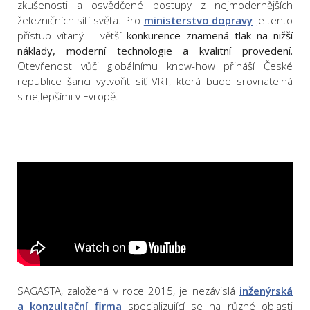
zkušenosti a osvědčené postupy z nejmodernějších
železničních sítí světa. Pro
ministerstvo dopravy
je tento
přístup vítaný – větší
konkurence znamená tlak na nižší
náklady, moderní technologie a kvalitní provedení.
Otevřenost vůči globálnímu know-how přináší České
republice šanci vytvořit síť VRT, která bude srovnatelná
s nejlepšími v Evropě.
SAGASTA, založená v roce 2015, je nezávislá
inženýrská
a konzultační firma
specializující se na různé oblasti