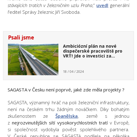
stávajících tratích v železničním uzlu Praha
,“
uvedl
generální
ředitel Správy železnic Jiří Svoboda.
Psali jsme
Ambiciózní plán na nové
dispečerské pracoviště pro
VRT! Jde o investici za…
18 / 04 / 2024
SAGASTA v Česku není poprvé, jaké zde měla projekty ?
SAGASTA, významný hráč na poli železniční infrastruktury,
není na českém trhu žádným nováčkem. Díky bohatým
zkušenostem ze
Španělska
, země s jednou
z
nejrozvinutějších sítí vysokorychlostních tratí
v Evropě,
si společnost vydobyla pověst spolehlivého partnera.
V České republice se SAGASTA podílela na několika