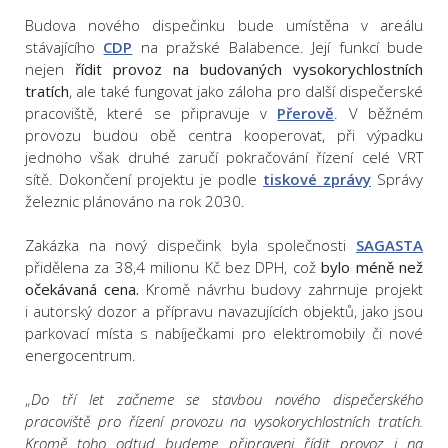
Budova nového dispečinku bude umístěna v areálu
stávajícího
CDP
na pražské Balabence. Její funkcí bude
nejen
řídit provoz na budovaných vysokorychlostních
tratích
, ale také fungovat jako záloha pro další dispečerské
pracoviště, které se připravuje v
Přerově
. V běžném
provozu budou obě centra kooperovat, při výpadku
jednoho však druhé zaručí pokračování řízení celé VRT
sítě. Dokončení projektu je podle
tiskové zprávy
Správy
železnic plánováno na rok 2030.
Zakázka na nový dispečink byla společnosti
SAGASTA
přidělena za 38,4 milionu Kč bez DPH, což
bylo méně než
očekávaná cena.
Kromě návrhu budovy zahrnuje projekt
i autorský dozor a přípravu navazujících objektů, jako jsou
parkovací místa s nabíječkami pro elektromobily či nové
energocentrum.
„
Do tří let začneme se stavbou nového dispečerského
pracoviště pro řízení provozu na vysokorychlostních tratích.
Kromě toho odtud budeme připraveni řídit provoz i na