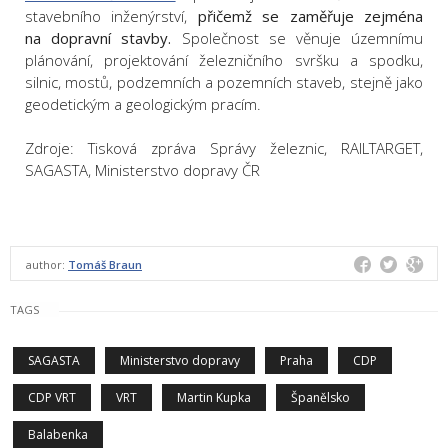
stavebního inženýrství,
přičemž se zaměřuje zejména
na dopravní stavby.
Společnost se věnuje územnímu
plánování, projektování železničního svršku a spodku,
silnic, mostů, podzemních a pozemních staveb, stejně jako
geodetickým a geologickým pracím.
Zdroje: Tisková zpráva Správy železnic, RAILTARGET,
SAGASTA, Ministerstvo dopravy ČR
author:
Tomáš Braun
TAGS
SAGASTA
Ministerstvo dopravy
Praha
CDP
CDP VRT
VRT
Martin Kupka
Španělsko
Balabenka