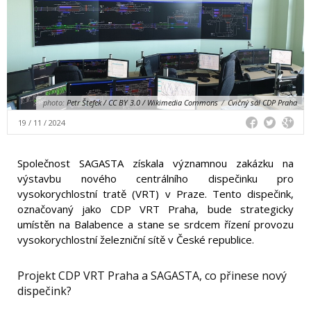
photo:
Petr Štefek / CC BY 3.0 / Wikimedia Commons
/
Cvičný sál CDP Praha
19 / 11 / 2024
Společnost SAGASTA získala významnou zakázku na
výstavbu nového centrálního dispečinku pro
vysokorychlostní tratě (VRT) v Praze. Tento dispečink,
označovaný jako CDP VRT Praha, bude strategicky
umístěn na Balabence a stane se srdcem řízení provozu
vysokorychlostní železniční sítě v České republice.
Projekt CDP VRT Praha a SAGASTA, co přinese nový
dispečink?