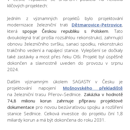
klíčových projektech:
Jedním z významných projektů bylo projektování
modernizace železniční trati
Dětmarovice–Petrovice
,
která
spojuje Českou republiku s Polskem
. Tato
dvoukolejná trať prošla rozsáhlou rekonstrukcí, zahrnující
obnovu železničního svršku, sanaci spodku, rekonstrukci
trakčního vedení a napájecí stanice. Vylepšení se dočkaly
také zastávky a most přes řeku Olši. Projekt byl úspěšně
dokončen a slavnostně uveden do provozu v srpnu
2024.
Dalším významným úkolem SAGASTY v Česku je
projektování napojení
Mošnovského překladiště
na železniční trasu Přerov–Sedlnice.
Zakázka v hodnotě
74,8 milionu korun zahrnuje přípravu projektové
dokumentace
pro novou bezúvraťovou spojku a rozšíření
stanice Sedlnice. Celková investice do projektu činí 1,8
miliardy korun a má být dokončena do roku 2031.