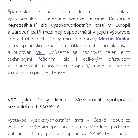
Španělsko
je navíc zemí, která má v oblasti
vysokorychlostní železnice světové renomé. Disponuje
nejrozsáhlejší sítí vysokorychlostních tratí v Evropě
a zároveň patří mezi nejhospodárnější v jejich výstavbě
.
Tento fakt ocenil i český ministr dopravy
Martin Kupka
,
který Španělsko označil za příklad efektivního plánování
a budování
VRT
. „Můžeme se inspirovat nejen jejich
technickými řešeními, ale i celkovým přístupem
k financování a organizaci projektů,“ uvedl v jednom
z rozhovorů pro RAILTARGET.
VRT jako český klenot: Mezinárodní spolupráce
se společností SAGASTA
Výstavba vysokorychlostních tratí v České republice
zdůrazňuje význam spolupráce s mezinárodními partnery.
Zahraniční firmy, jako zde španělská SAGASTA, přinášejí