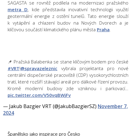
SAGASTA se rovněž podílela na modernizaci pražského
metra D
, kde představila inovativní technologii využití
geotermální energie z ostění tunelů. Tato energie slouží
k vytápění a chlazení budov na Nových Dvorech a je
klíčovou součástí klimatického plánu města
Praha
.
📌 Pražská Balabenka se stane klíčovým bodem pro české
#VRT
!
@spravazeleznic
vybrala projektanta pro nové
centrální dispečerské pracoviště (CDP) vysokorychlostních
tratí, které rozšíří stávající areál pro dálkové řízení provozu.
Kromě moderní budovy zde vzniknou i parkovací…
pic.twitter.com/V50vqBWjFv
— Jakub Bazgier VRT (@JakubBazgierSZ)
November 7,
2024
Španělsko jako inspirace pro Česko