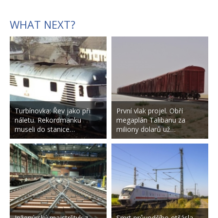
WHAT NEXT?
Turbínovka: Řev jako při
První vlak projel. Obří
náletu. Rekordmanku
megaplán Talibanu za
museli do stanice…
miliony dolarů už…
Inženýrský majstrštyk z
Smrt průvodčího otřásla