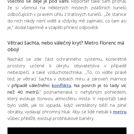
všechno se děje je pod vámi.
Reportér také sám přiznal,
že si všimnul na některých místech zvláštních tunelů
odbočujících v pravém úhlu z traťových tunelů. „Ze stanice
do nich nikdy není vidět a vždycky mě zajímalo, co tam asi
je,“ dodal tajemně a vzápětí přinesl odpovědi.
Větrací šachta, nebo válečný kryt? Metro Florenc má
obojí
Nachází se zde část ochranného systému, konkrétně
prostory určené k úkrytu obyvatelstva v případě
nebezpečí, a také vzduchotechnika. „To, co vidíte právě
teď, je větrací šachta v dobách míru a zároveň márnice
v
případě válečného
konfliktu
. Na povrch je to tady víc
než 40 metrů
,“ poznamenává s nehybným pohledem,
který evokuje tísnivou atmosféru místa. V reportáži také
bylo vidět, jak to vypadá, když ventilátory běží na plné
obrátky, vydávají ohromný hluk. Aby se lidé nebáli k
metru
vůbec přiblížit, existují protihlukové bariéry.