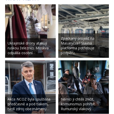
Zpackaný projekt na
Ukrajinské drony atakují
Masaryčce? Slavná
ruskou železnici, Moskva
platforma potřebuje
odpálila osobní…
podpěru,…
Akce NCOZ byla spuštěna
Němci ji chtěli zničit,
předčasně a pod tlakem,
komunismus pohřbít.
tvrdí zdroj obeznámený…
Rumunský vlakový…