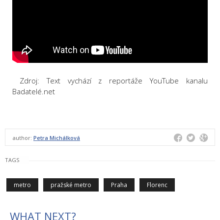
Zdroj: Text vychází z reportáže YouTube kanalu
Badatelé.net
author:
Petra Michálková
TAGS
metro
pražské metro
Praha
Florenc
WHAT NEXT?