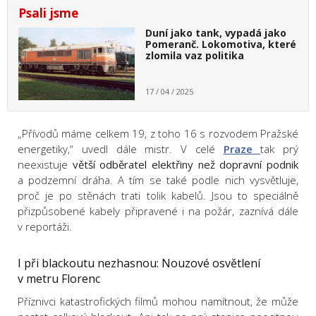
Psali jsme
Duní jako tank, vypadá jako
Pomeranč. Lokomotiva, které
zlomila vaz politika
17 / 04 / 2025
„Přívodů máme celkem 19, z toho 16 s rozvodem Pražské
energetiky,“ uvedl dále mistr. V celé
Praze
tak prý
neexistuje
větší odběratel elektřiny než dopravní podnik
a podzemní dráha. A tím se také podle nich vysvětluje,
proč je po stěnách trati tolik kabelů. Jsou to speciálně
přizpůsobené kabely připravené i na požár, zaznívá dále
v reportáži.
I při blackoutu nezhasnou: Nouzové osvětlení
v metru Florenc
Příznivci katastrofických filmů mohou namítnout, že může