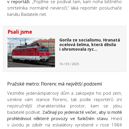
v reportáži.
„Pojďme se podívat tam, kam noha běžného
smrtelníka normálně nevkročí,“ láká reportér posluchače
kanálu Badatele.net.
Psali jsme
Gorila ze socialismu. Hranatá
ocelová šelma, která děsila
i ohromovala ryc…
16 / 05 / 2025
Pražské metro: Florenc má největší podzemí
Vezměte jedenáctipatrový dům a zakopejte ho pod zem,
vznikne vám stanice Florenc, tak podle reportérů zní
nejstručnější charakteristika prostor, kam se jdou
badatelé podívat.
Začínají po jedenácté večer, aby si mohli
prohlédnout některé provozy ve funkčním stavu
. Hned
v úvodu je záběr na eskalátory vyrobené v roce 1984