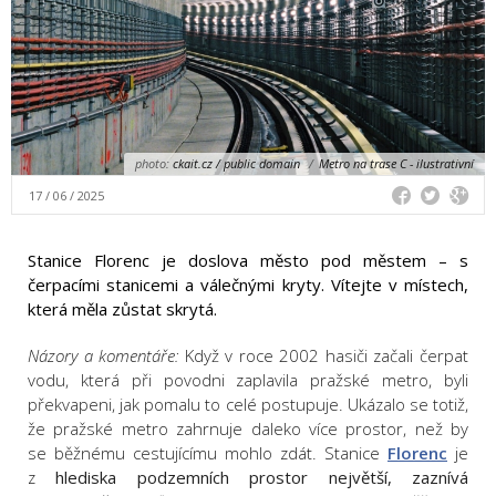
photo:
ckait.cz / public domain
/
Metro na trase C - ilustrativní
17 / 06 / 2025
Stanice Florenc je doslova město pod městem – s
čerpacími stanicemi a válečnými kryty. Vítejte v místech,
která měla zůstat skrytá.
Názory a komentáře:
Když v roce 2002 hasiči začali čerpat
vodu, která při povodni zaplavila pražské metro, byli
překvapeni, jak pomalu to celé postupuje. Ukázalo se totiž,
že pražské metro zahrnuje daleko více prostor, než by
se běžnému cestujícímu mohlo zdát. Stanice
Florenc
je
z
hlediska podzemních prostor největší, zaznívá