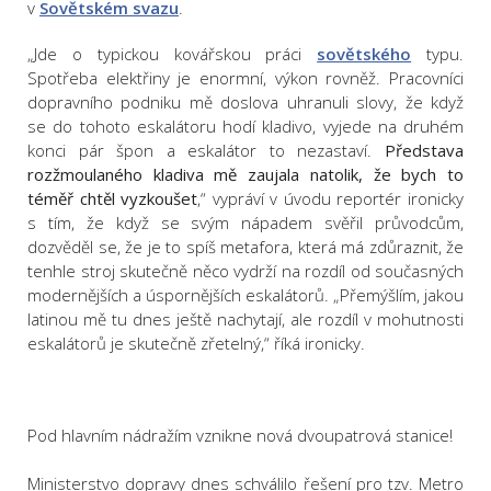
v
Sovětském svazu
.
„Jde o typickou kovářskou práci
sovětského
typu.
Spotřeba elektřiny je enormní, výkon rovněž. Pracovníci
dopravního podniku mě doslova uhranuli slovy, že když
se do tohoto eskalátoru hodí kladivo, vyjede na druhém
konci pár špon a eskalátor to nezastaví.
Představa
rozžmoulaného kladiva mě zaujala natolik, že bych to
téměř chtěl vyzkoušet
,“ vypráví v úvodu reportér ironicky
s tím, že když se svým nápadem svěřil průvodcům,
dozvěděl se, že je to spíš metafora, která má zdůraznit, že
tenhle stroj skutečně něco vydrží na rozdíl od současných
modernějších a úspornějších eskalátorů. „Přemýšlím, jakou
latinou mě tu dnes ještě nachytají, ale rozdíl v mohutnosti
eskalátorů je skutečně zřetelný,“ říká ironicky.
Pod hlavním nádražím vznikne nová dvoupatrová stanice!
Ministerstvo dopravy dnes schválilo řešení pro tzv. Metro