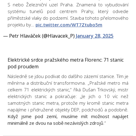
S nebo Železniční uzel Praha. Znamená to vybudování
systému tunelů pod centrem Prahy, který odvede
příměstské vlaky do podzemí. Stavba tohoto přelomového
projektu by…
pic.twitter.com/WT7Ztubo5m
— Petr Hlaváček (@Hlavacek_P)
January 28, 2025
Elektrické srdce pražského metra Florenc: 71 stanic
pod proudem
Následně se jdou podívat do dalšího zázemí stanice. Tím je
měnírna a distribuční transformovna. „Pražské metro má
celkem 71 elektrických stanic,“ říká Dušan Trkovský, mistr
elektrických stanic a pokračuje: „Je jich o 10 víc než
samotných stanic metra, protože my kromě stanic metra
napájíme i přidružené objekty DEP, podchodů a podobně.
Když jsme pod zemí, musíme mít možnost napájet
minimálně ze dvou na sobě nezávislých zdrojů
.“