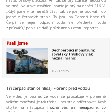
nastat celkový blackout. Ani tak se prý stanice neocitnou
ve tmě. Nouzové osvětlení stanic je prý na napětí 216 V.
„Když jsme v té nejnižší části, tak se jdeme podívat i do
jedné z čerpacích stanic. Ty jsou na Florenci hned tři.
Čerpá se nejen odpadní voda, ale především voda
z průsaků,“ popisuje další průzkumnou cestu reportér.
Psali jsme
Dechberoucí monstrum:
Sovětský tryskový vlak
neznal hranic
10 / 01 / 2025
Tři čerpací stanice hlídají Florenc před vodou
Ve videu je patrné, že voda se prosakuje v poměrně
velkém množství.
Je tak třeba ji neustále odčerpávat. Když
stojíte na nástupišti,
možná vás ani nenapadne, co