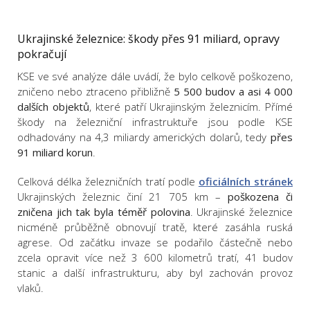
Ukrajinské železnice: škody přes 91 miliard, opravy
pokračují
KSE ve své analýze dále uvádí, že bylo celkově poškozeno,
zničeno nebo ztraceno přibližně
5 500 budov a asi 4 000
dalších objektů
, které patří Ukrajinským železnicím. Přímé
škody na železniční infrastruktuře jsou podle KSE
odhadovány na 4,3 miliardy amerických dolarů, tedy
přes
91 miliard korun
.
Celková délka železničních tratí podle
oficiálních stránek
Ukrajinských železnic činí 21 705 km –
poškozena či
zničena jich tak byla téměř polovina
. Ukrajinské železnice
nicméně průběžně obnovují tratě, které zasáhla ruská
agrese. Od začátku invaze se podařilo částečně nebo
zcela opravit více než 3 600 kilometrů tratí, 41 budov
stanic a další infrastrukturu, aby byl zachován provoz
vlaků.