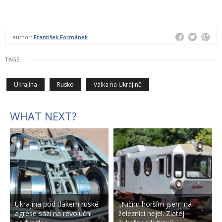
author:
František Formánek
TAGS
Ukrajina
Rusko
Válka na Ukrajině
WHAT NEXT?
Ukrajina pod tlakem ruské
„Ničím horším jsem na
agrese sází na revoluční
železnici nejel. Zlatej