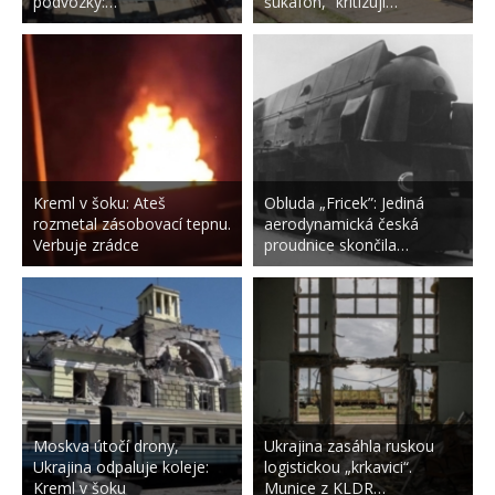
podvozky:…
šukafon,“ kritizují…
Kreml v šoku: Ateš
Obluda „Fricek”: Jediná
rozmetal zásobovací tepnu.
aerodynamická česká
Verbuje zrádce
proudnice skončila…
Moskva útočí drony,
Ukrajina zasáhla ruskou
Ukrajina odpaluje koleje:
logistickou „krkavici“.
Kreml v šoku
Munice z KLDR…