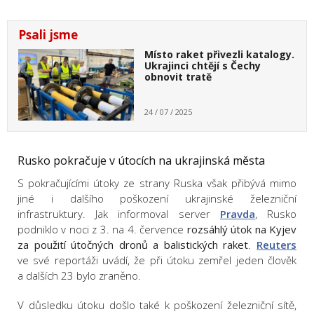
Psali jsme
Místo raket přivezli katalogy.
Ukrajinci chtějí s Čechy
obnovit tratě
24 / 07 / 2025
Rusko pokračuje v útocích na ukrajinská města
S pokračujícími útoky ze strany Ruska však přibývá mimo
jiné i dalšího poškození ukrajinské železniční
infrastruktury. Jak informoval server
Pravda
, Rusko
podniklo v noci z 3. na 4. července
rozsáhlý útok na Kyjev
za použití útočných dronů a balistických raket
.
Reuters
ve své reportáži uvádí, že při útoku zemřel jeden člověk
a dalších 23 bylo zraněno.
V důsledku útoku došlo také k poškození železniční sítě,