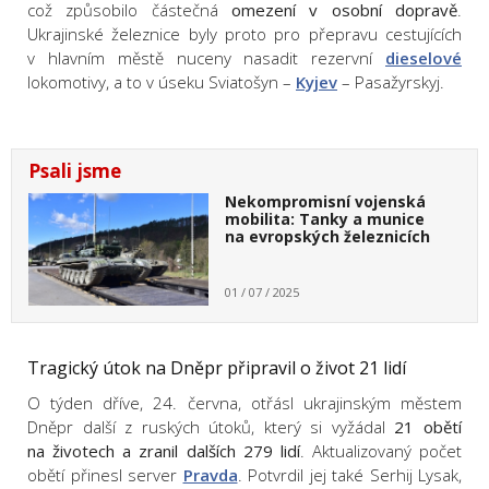
což způsobilo částečná
omezení v osobní dopravě
.
Ukrajinské železnice byly proto pro přepravu cestujících
v hlavním městě nuceny nasadit rezervní
dieselové
lokomotivy, a to v úseku Sviatošyn –
Kyjev
– Pasažyrskyj.
Psali jsme
Nekompromisní vojenská
mobilita: Tanky a munice
na evropských železnicích
01 / 07 / 2025
Tragický útok na Dněpr připravil o život 21 lidí
O týden dříve, 24. června, otřásl ukrajinským městem
Dněpr další z ruských útoků, který si vyžádal
21 obětí
na životech a zranil dalších 279 lidí
. Aktualizovaný počet
obětí přinesl server
Pravda
. Potvrdil jej také Serhij Lysak,