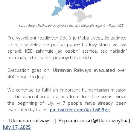
Autor: Poškození ukrajinské železniční sítě podle regionů | Popis:
KSE
KSE
Pro vysvětlení rozdílných údajů je třeba uvést, že zatímco
Ukrajinské železnice počítají pouze budovy stanic ve své
správě, KSE zahrnuje jak osobní stanice, tak nákladní
terminály, a to i na okupovaných územích.
Evacuation goes on: Ukrainian Railways evacuated over
400 people in July
We continue to fulfill an important humanitarian mission
— the evacuation of civilians from frontline areas. Since
the beginning of July, 417 people have already been
evacuated by trains.
pic.twitter.com/Xjz1wEi5gs
— Ukrainian railways || Укрзалізниця (@Ukrzaliznytsia)
July 17, 2025