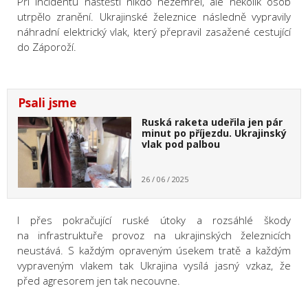
Při incidentu naštěstí nikdo nezemřel, ale několik osob
utrpělo zranění. Ukrajinské železnice následně vypravily
náhradní elektrický vlak, který přepravil zasažené cestující
do Záporoží.
Psali jsme
Ruská raketa udeřila jen pár
minut po příjezdu. Ukrajinský
vlak pod palbou
26 / 06 / 2025
I přes pokračující ruské útoky a rozsáhlé škody
na infrastruktuře provoz na ukrajinských železnicích
neustává. S každým opraveným úsekem tratě a každým
vypraveným vlakem tak Ukrajina vysílá jasný vzkaz, že
před agresorem jen tak necouvne.