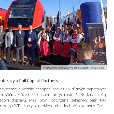
Představení lokomotiv na TRAKO 2025, RAILTARGET
ntercity a Rail Capital Partners
cesystémové vozidlo
schopné provozu v různých napěťových
mi sítěmi.
Může také dosáhnout rychlosti
až 230 km/h
, což ji
obní dopravu. Mezi první potvrzené zákazníky patří
PKP
artners (RCP)
, který si nedávno objednal
pět lokomotiv Gama