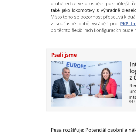
druhé edice ve prospěch pokročilejší tř
také jako
lokomotivy s výhradně dies
Místo toho se pozornost přesouvá k
duá
v současné době vyrábějí pro
PKP In
po těchto flexibilních konfiguracích bude n
Psali jsme
In
lo
z
Red
Bro
int
04 /
Pesa rozšiřuje: Potenciál osobní a ná