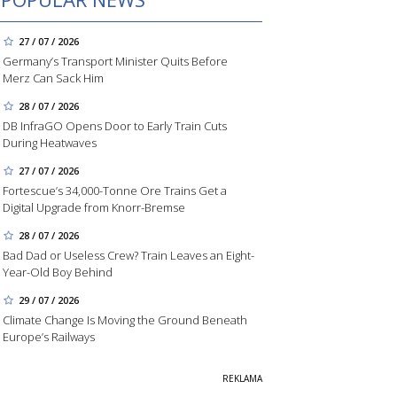
27 / 07 / 2026
Germany’s Transport Minister Quits Before
Merz Can Sack Him
28 / 07 / 2026
DB InfraGO Opens Door to Early Train Cuts
During Heatwaves
27 / 07 / 2026
Fortescue’s 34,000-Tonne Ore Trains Get a
Digital Upgrade from Knorr-Bremse
28 / 07 / 2026
Bad Dad or Useless Crew? Train Leaves an Eight-
Year-Old Boy Behind
29 / 07 / 2026
Climate Change Is Moving the Ground Beneath
Europe’s Railways