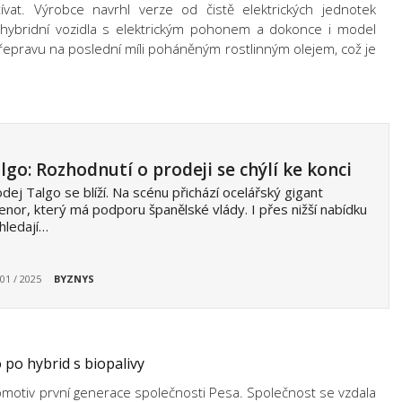
ívat. Výrobce navrhl verze od
čistě elektrických jednotek
hybridní vozidla s elektrickým pohonem
a dokonce i model
pravu na poslední míli poháněným rostlinným olejem, což je
lgo: Rozhodnutí o prodeji se chýlí ke konci
dej Talgo se blíží. Na scénu přichází ocelářský gigant
enor, který má podporu španělské vlády. I přes nižší nabídku
hledají…
 01 / 2025
BYZNYS
o po hybrid s biopalivy
motiv první generace společnosti Pesa. Společnost se vzdala