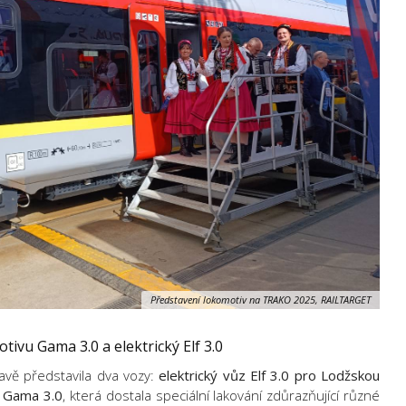
Představení lokomotiv na TRAKO 2025, RAILTARGET
ivu Gama 3.0 a elektrický Elf 3.0
avě představila dva vozy:
elektrický vůz Elf 3.0 pro Lodžskou
u Gama 3.0
, která dostala speciální lakování zdůrazňující různé