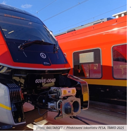
photo:
RAILTARGET
/
Představení lokomotiv PESA, TRAKO 2025