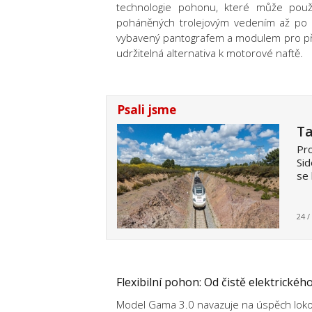
technologie pohonu, které může použ
poháněných trolejovým vedením
až po
vybavený pantografem a modulem pro pře
udržitelná alternativa k motorové naftě.
Psali jsme
Ta
Pro
Sid
se 
24 /
Flexibilní pohon: Od čistě elektrickéh
Model Gama 3.0 navazuje na úspěch loko