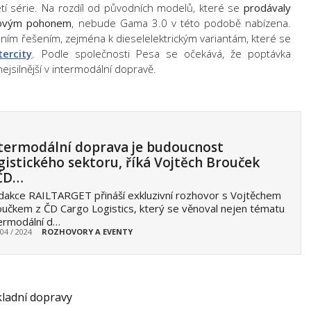
etí série. Na rozdíl od původních modelů, které se
prodávaly
elovým pohonem
, nebude Gama 3.0 v této podobě nabízena.
lním řešením
, zejména k
dieselelektrickým variantám, které
se
tercity
.
Podle společnosti Pesa se očekává, že poptávka
ejsilnější v
intermodální dopravě
.
termodální doprava je budoucnost
gistického sektoru, říká Vojtěch Brouček
 ČD…
akce RAILTARGET přináší exkluzivní rozhovor s Vojtěchem
učkem z ČD Cargo Logistics, který se věnoval nejen tématu
ermodální d…
 04 / 2024
ROZHOVORY A EVENTY
kladní dopravy