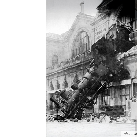
photo:
bl