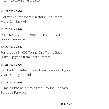
27 / 07 / 2026
Germany’s Transport Minister Quits Before
Merz Can Sack Him
28 / 07 / 2026
DB InfraGO Opens Door to Early Train Cuts
During Heatwaves
27 / 07 / 2026
Fortescue’s 34,000-Tonne Ore Trains Get a
Digital Upgrade from Knorr-Bremse
28 / 07 / 2026
Bad Dad or Useless Crew? Train Leaves an Eight-
Year-Old Boy Behind
29 / 07 / 2026
Climate Change Is Moving the Ground Beneath
Europe’s Railways