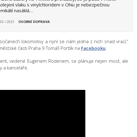
olejení vlaku s vinylchloridem v Ohiu je nebezpečnou
mikálií nasáklá…
 02 / 2023
OSOBNÍ DOPRAVA
ysočanech lokomotivy a nyní se nám jedna z nich snad vrací,“
městské části Praha 9 Tomáš Portlík na
Facebooku
.
ment, vedené Eugenem Rodenem, se plánuje nejen most, ale
ty a kanceláře.