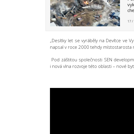
vyk
che
17 /
„Desítky let se vyráběly na Devítce ve V
napsal v roce 2000 tehdy místostarosta 
Pod záštitou společnosti SEN develop
i nová vlna rozvoje této oblasti – nové by