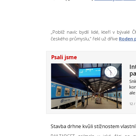
„Poblíž navíc bydlí lidé, kteří v bývalé
českého průmyslu,“ řekl už dříve
Roden p
Psali jsme
In
pa
Sní
kom
ale
12 /
Stavba drhne kvůli stížnostem vlastn