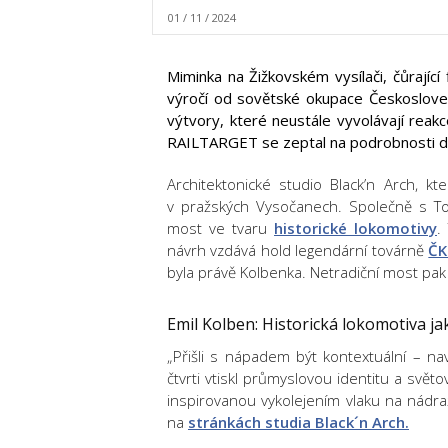
01 / 11 / 2024
Miminka na Žižkovském vysílači, čůrajíc
výročí od sovětské okupace Českosloven
výtvory, které neustále vyvolávají reakc
RAILTARGET se zeptal na podrobnosti d
Architektonické studio Black’n Arch, kt
v pražských Vysočanech. Společně s To
most ve tvaru
historické lokomotivy
.
návrh vzdává hold legendární továrně
Č
byla právě Kolbenka. Netradiční most pak 
Emil Kolben: Historická lokomotiva 
„Přišli s nápadem být kontextuální – n
čtvrti vtiskl průmyslovou identitu a svě
inspirovanou vykolejením vlaku na nádra
na
stránkách studia Black´n Arch.