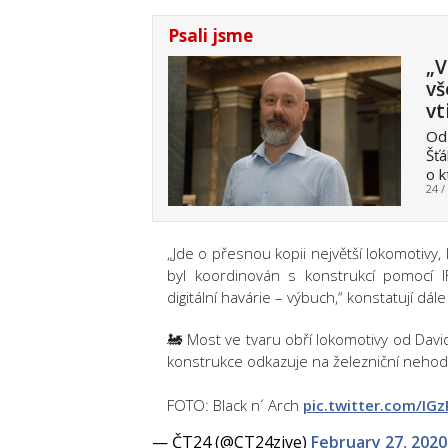
Psali jsme
„V
vš
vt
Od 
Šťá
o 
24 /
„Jde o přesnou kopii největší lokomotivy, 
byl koordinován s konstrukcí pomocí I
digitální havárie – výbuch,“ konstatují dál
🚂 Most ve tvaru obří lokomotivy od Dav
konstrukce odkazuje na železniční neho
FOTO: Black n´ Arch
pic.twitter.com/I
— ČT24 (@CT24zive)
February 27, 2020