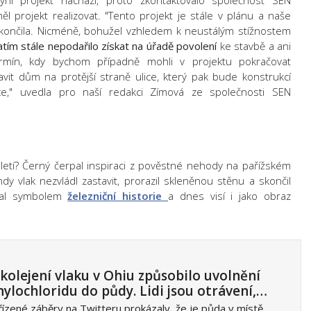
yní projekt nachází, proto zkontaktovalo společnost SEN
l projekt realizovat. "Tento projekt je stále v plánu a naše
okončila. Nicméně, bohužel vzhledem k neustálým stížnostem
tím stále nepodařilo získat na úřadě povolení
ke stavbě a ani
rmín, kdy bychom případně mohli v projektu pokračovat
vit dům na protější straně ulice, který pak bude konstrukcí
e," uvedla pro naší redakci Zímová ze společnosti SEN
letí? Černý čerpal inspiraci z pověstné nehody na pařížském
 vlak nezvládl zastavit, prorazil skleněnou stěnu a skončil
stal symbolem
železniční historie
a dnes visí i jako obraz
kolejení vlaku v Ohiu způsobilo uvolnění
nylochloridu do půdy. Lidi jsou otrávení,…
ízené záběry na Twitteru prokázaly, že je půda v místě