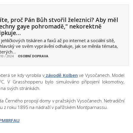
íte, proč Pán Bůh stvořil železnici? Aby měl
echny gaye pohromadě," nekorektně
ipkuje…
jehličkových tiskáren a faxů až po internet a sociální sítě,
hlavský ve svém vyprávění odhaluje, jak se měnila témata,
kterých…
 10 / 2024
OSOBNÍ DOPRAVA
která se kdy vyrobila v
závodě Kolben
ve Vysočanech. Model
FC. V Grasshopperu bylo simulováno připojení lokomotivy,
e na svých stránkách.
ida Černého propojí domy v pražských Vysočanech. Netradiční
du z roku 1895 na nádraží v pařížském Montparnassu.
GzPM8RFAU