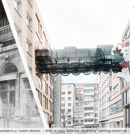
acknarch.cz / public domain
/
Most ve tvaru historické lokomotivy / pařížská katastrofa