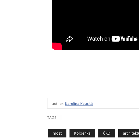
author:
Karolína Koucká
TAGS
most
Kolbenka
ČKD
architekt