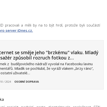
 ČKD pracovali a měli by na to být hrdí, protože byli součástí
ro server iDnes.cz.
ternet se směje jeho "brzkému" vlaku. Mladý
sažér způsobil rozruch fotkou z…
mek z budějovického nádraží vyvolal na Facebooku lavinu
entářů. Mladík se pochlubil, že vyráží vlakem „brzy ráno“,
 ostatní uživatelé…
 10 / 2024
OSOBNÍ DOPRAVA
íka