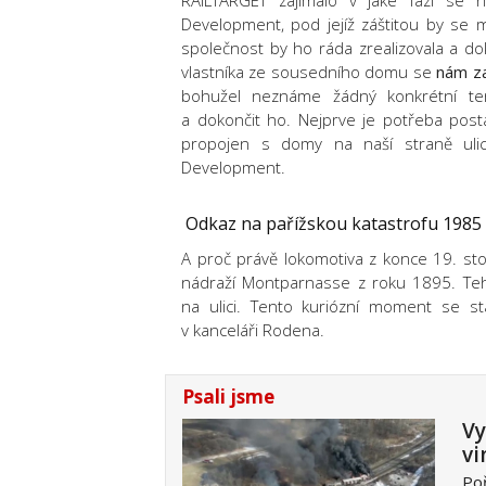
RAILTARGET zajímalo v jaké fázi se n
Development, pod jejíž záštitou by se mě
společnost by ho ráda zrealizovala a d
vlastníka ze sousedního domu se
nám za
bohužel neznáme žádný konkrétní te
a dokončit ho. Nejprve je potřeba posta
propojen s domy na naší straně ulic
Development.
Odkaz na pařížskou katastrofu 1985
A proč právě lokomotiva z konce 19. sto
nádraží Montparnasse z roku 1895. Tehdy
na ulici. Tento kuriózní moment se 
v kanceláři Rodena.
Psali jsme
Vy
vi
Poř