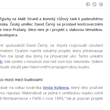
í figurky na Malé Straně a ikonický růžový tank k padesátému
ska. Český umělec David Černý se proslavil kontroverzními
e mezi Pražany. Mezi nimi je i projekt s vlakovou tématikou.
evelopera.
eré spoluzaložil David Černý, se chystá rozproudit vzrušení
mášem Císařem navrhli odvážný projekt, který představuje
 Ten má spojit dva domy na Lihovarské ulici. Tento unikátní
KD
, kde vzniklo v minulosti více než osm tisíc lokomotiv. Sídlem
bude sloužit jako hlavní vnitřní propojení obou budov.
jako most mezi budovami
avázat na odkaz továrníka
Emila Kolbena,
který této pražské
tovou reputaci. Materiálově se jedná o uměleckou stavbu volně
ží Montparnasse v Paříži v roce 1895,“ tak je popsán projekt