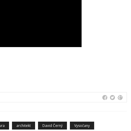
ura
architekt
David Černý
Vysočany