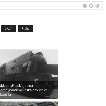
Výtoň
Praha
Obluda „Fricek”: Jediná
aerodynamická česká proudnice
skončila…