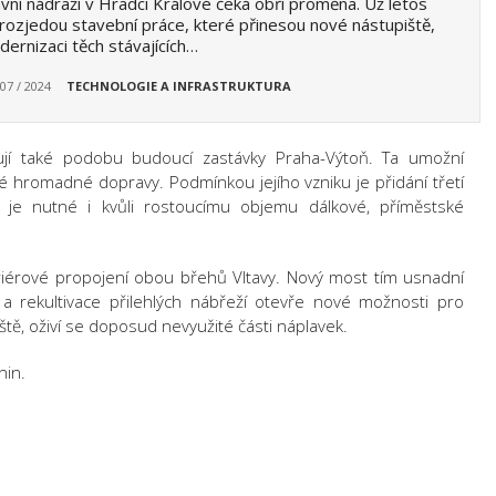
vní nádraží v Hradci Králové čeká obří proměna. Už letos
rozjedou stavební práce, které přinesou nové nástupiště,
ernizaci těch stávajících…
 07 / 2024
TECHNOLOGIE A INFRASTRUKTURA
ují také podobu budoucí zastávky Praha-Výtoň. Ta umožní
 hromadné dopravy. Podmínkou jejího vzniku je přidání třetí
ě je nutné i kvůli rostoucímu objemu dálkové, příměstské
iérové propojení obou břehů Vltavy. Nový most tím usnadní
 a rekultivace přilehlých nábřeží otevře nové možnosti pro
ště, oživí se doposud nevyužité části náplavek.
nin.