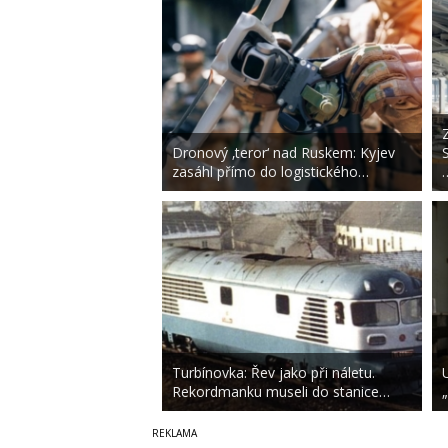
Dronový ‚teror‘ nad Ruskem: Kyjev
zasáhl přímo do logistického…
Turbínovka: Řev jako při náletu.
Rekordmanku museli do stanice…