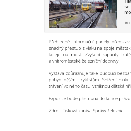
Hla
se 
mod
10 /
Přehledné informační panely představ
snadný přestup z vlaku na spoje městské
koleje na most. Zvýšení kapacity trat
a vnitroměstské železniční dopravy.
Výstava zdůrazňuje také budoucí bezbar
pohyb pěším i cyklistům. Snížení hluku
trávení volného času, vzniknou dětská hři
Expozice bude přístupná do konce prázd
Zdroj : Tisková zpráva Správy železnic