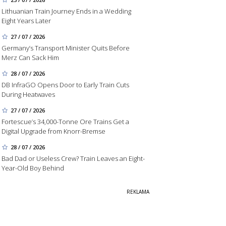
Lithuanian Train Journey Ends in a Wedding
Eight Years Later
27 / 07 / 2026
Germany’s Transport Minister Quits Before
Merz Can Sack Him
28 / 07 / 2026
DB InfraGO Opens Door to Early Train Cuts
During Heatwaves
27 / 07 / 2026
Fortescue’s 34,000-Tonne Ore Trains Get a
Digital Upgrade from Knorr-Bremse
28 / 07 / 2026
Bad Dad or Useless Crew? Train Leaves an Eight-
Year-Old Boy Behind