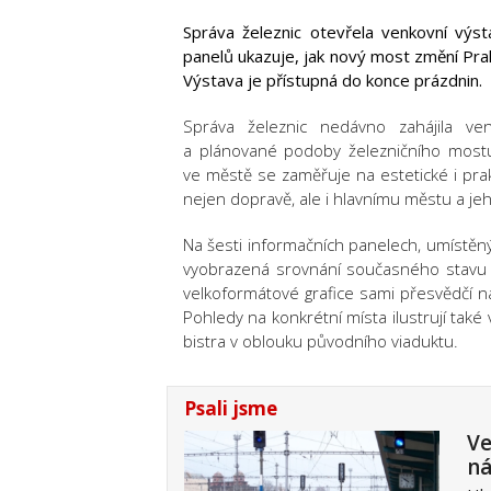
Správa železnic otevřela venkovní výs
panelů ukazuje, jak nový most změní Prah
Výstava je přístupná do konce prázdnin.
Správa železnic nedávno zahájila ven
a plánované podoby železničního mostu 
ve městě se zaměřuje na estetické i pra
nejen dopravě, ale i hlavnímu městu a je
Na šesti informačních panelech, umístěn
vyobrazená srovnání současného stavu s
velkoformátové grafice sami přesvědčí 
Pohledy na konkrétní místa ilustrují také
bistra v oblouku původního viaduktu.
Psali jsme
Ve
ná