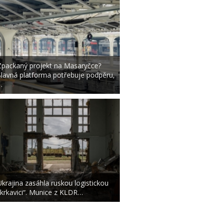
Zpackaný projekt na Masaryčce?
Slavná platforma potřebuje podpěru,
…
Ukrajina zasáhla ruskou logistickou
„krkavici“. Munice z KLDR…