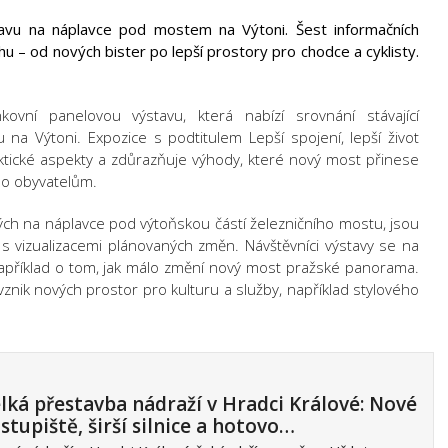
tavu na náplavce pod mostem na Výtoni. Šest informačních
u – od nových bister po lepší prostory pro chodce a cyklisty.
kovní panelovou výstavu, která nabízí srovnání stávající
na Výtoni. Expozice s podtitulem Lepší spojení, lepší život
ktické aspekty a zdůrazňuje výhody, které nový most přinese
ho obyvatelům.
ých na náplavce pod výtoňskou částí železničního mostu, jsou
 vizualizacemi plánovaných změn. Návštěvníci výstavy se na
například o tom, jak málo změní nový most pražské panorama.
 vznik nových prostor pro kulturu a služby, například stylového
lká přestavba nádraží v Hradci Králové: Nové
stupiště, širší silnice a hotovo…