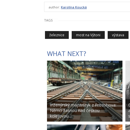
author:
Karolína Koucká
TAGS
železnice
most na Výtoni
výstava
WHAT NEXT?
Inženýrský majstrštyk z Prostějova:
Němci žasnou nad českou
kolejovou…