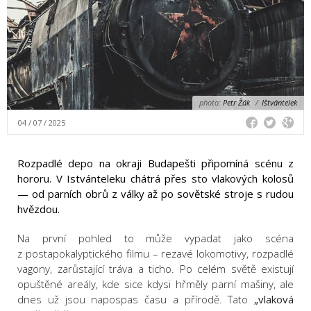
photo:
Petr Žák
/
Ištvántelek
04 / 07 / 2025
Rozpadlé depo na okraji Budapešti připomíná scénu z
hororu. V Istvánteleku chátrá přes sto vlakových kolosů
— od parních obrů z války až po sovětské stroje s rudou
hvězdou.
Na první pohled to může vypadat jako scéna
z postapokalyptického filmu – rezavé lokomotivy, rozpadlé
vagony, zarůstající tráva a ticho. Po celém světě existují
opuštěné areály, kde sice kdysi hřměly parní mašiny, ale
dnes už jsou napospas času a přírodě. Tato
„vlaková