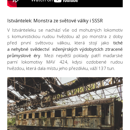
Istvántelek: Monstra ze světové války i SSSR
V Istvánteleku se nachází
vše od mohutných lokomotiv
s komunistickou rudou hvězdou až po monstra z doby
před první světovou válkou, která stojí jako
tiché
a nehybné svědectví inženýrských výdobytcích ztracené
průmyslové éry
.
Mezi největší poklady patří maďarské
parní lokomotivy MAV 424, kdysi ozdobené rudou
hvězdou, která dala místu jeho přezdívku, váží 137 tun.