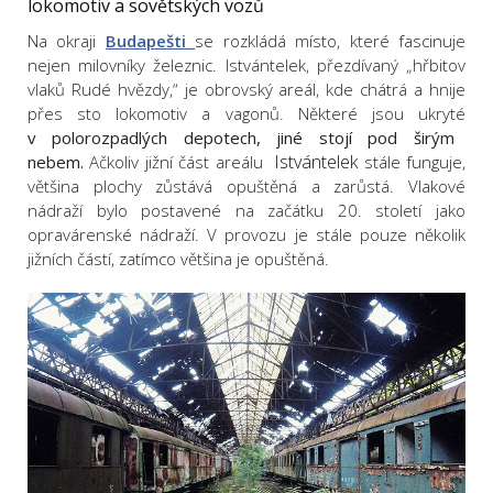
lokomotiv a sovětských vozů
Na okraji
Budapešti
se rozkládá místo, které fascinuje
nejen milovníky železnic. Istvántelek, přezdívaný „hřbitov
vlaků Rudé hvězdy,“ je obrovský areál, kde chátrá a hnije
přes sto lokomotiv a vagonů. Některé jsou ukryté
v polorozpadlých depotech, jiné stojí pod širým
Istvántelek
nebem.
Ačkoliv jižní část areálu
stále funguje,
většina plochy zůstává opuštěná a zarůstá. Vlakové
nádraží bylo postavené na začátku 20. století jako
opravárenské nádraží. V provozu je stále pouze několik
jižních částí, zatímco většina je opuštěná.