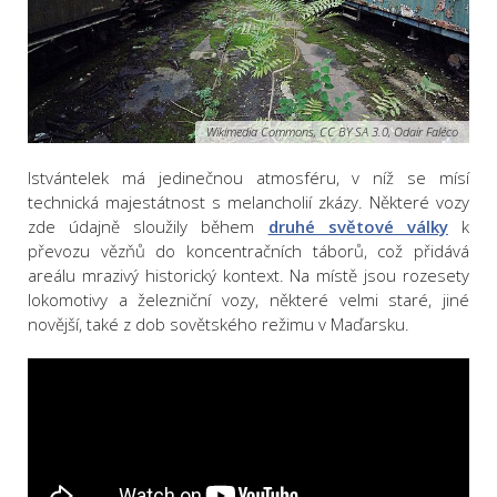
Wikimedia Commons, CC BY SA 3.0, Odair Faléco
Istvántelek
má jedinečnou atmosféru, v níž se mísí
technická majestátnost s melancholií zkázy. Některé vozy
zde údajně sloužily během
druhé světové války
k
převozu vězňů do koncentračních táborů, což přidává
areálu mrazivý historický kontext. Na místě
jsou rozesety
lokomotivy a železniční vozy, některé velmi staré, jiné
novější, také z dob sovětského režimu v
Maďarsku
.