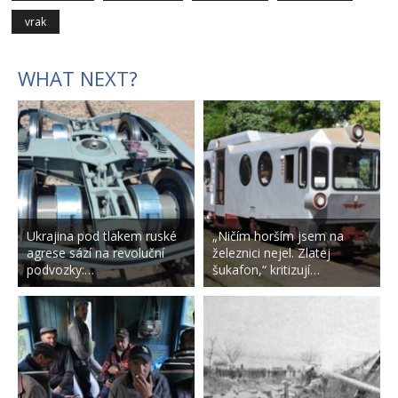
vrak
WHAT NEXT?
Ukrajina pod tlakem ruské
„Ničím horším jsem na
agrese sází na revoluční
železnici nejel. Zlatej
podvozky:…
šukafon,“ kritizují…