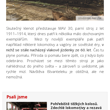
Istvántelek, Petr Žák
Skutečný klenot představuje MAV 30, parní stroj z let
1911–1914, který dnes patří k několika málo dochovaným
exemplářům. Mezi ty novější exempláře pak patří
například některé lokomotivy a vagóny ze sovětské éry,
v
nichž se stále nacházejí vlakové jízdenky ze 60. let
. Čas tu
plyne pomalu. Příroda si pomalu bere zpět, co jí kdysi bylo
odebráno. Procházet se mezi těmito stroji je jako
nahlédnout do jiného světa – a zároveň si uvědomit, jak
rychle mizí.
Návštěva Ištvanteleku je obtížná, ale ne
nemožná.
Psali jsme
Pohřebiště těžkých kolosů.
Zdechlé lokomotivy a rezavá