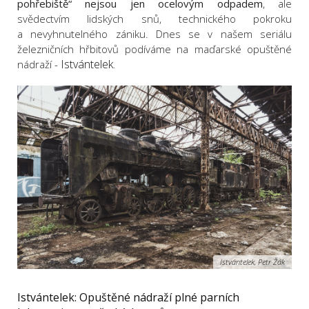
pohřebiště“ nejsou jen ocelovým odpadem
, ale
svědectvím lidských snů, technického pokroku
a nevyhnutelného zániku. Dnes se v našem seriálu
železničních hřbitovů podíváme na maďarské opuštěné
Istvántelek.
nádraží -
Istvántelek, Petr Žák
Istvántelek: Opuštěné nádraží plné parních