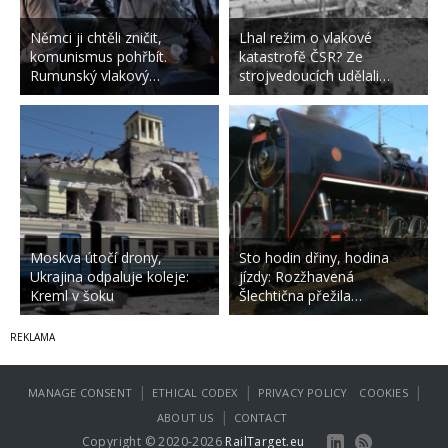
Němci ji chtěli zničit,
Lhal režim o vlakové
komunismus pohřbít.
katastrofě ČSR? Ze
Rumunský vlakový…
strojvedoucích udělali…
Moskva útočí drony,
Sto hodin dřiny, hodina
Ukrajina odpaluje koleje:
jízdy: Rozžhavená
Kreml v šoku
Šlechtična přežila…
|
|
|
MANAGE CONSENT
ETHICAL CODEX
PRIVACY POLICY
COOKIES
|
ABOUT US
CONTACT
Copyright © 2020-2026
RailTarget.eu