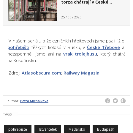
torza chátrají v České…
25 / 06 / 2025
V našem seriálu o železničních hřbitovech jsme psali již o
pohřebišti
těžkých kolosů v Rusku, v
České Třebové
a
nezapomněli jsme ani na
vrak trolejbusu
, který chátrá
na Kokořínsku.
Zdroj:
Atlasobscura.com
;
Railway Magazin
author:
Petra Michálková
TAGS
pohřebiště
Istvántelek
Maďarsko
Budapešť