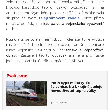
železnice se otřásla mohutnými explozemi. „Zasáhli jsme
klíčovou logistickou tepnu ruských okupačních sil (na
anektovaném Krymském poloostrově),“ hrdě deklarovala
skupina na svém
telegramovém kanále
. „Akce přímo
narušila dodávky
munice, paliva a vojenského vybavení
,“
dodali.
Nutno říci, že to není jen výbuch kolejnice, to je výbuch
ruských plánů. Tato trať je doslova záchranným lanem pro
ruské vojenské uskupení v
Chersonské a Záporožské
oblasti
. Zastavení těchto dodávek znamená pro ruské
jednotky potenciální deficit armádního vybavení.
Psali jsme
Putin sype miliardy do
železnice. Na Ukrajině buduje
novou životní tepnu války
13 / 06 / 2025