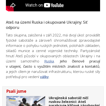
Ateš na území Ruska i okupované Ukrajiny: Síť
odporu
Tato skupina, založená v září 2022, má dvojí úkol: provádět
fyzické sabotáže a zároveň shromažďovat zpravodajské
informace o pohybu ruských jednotek, polohách základen,
skladů munice a cenné vojenské techniky. Partyzánské
hnutí Ateš působí v okupovaných oblastech Ukrajiny i na
území samotného
Ruska
.
Jeho členové pracují
v utajení, často s využitím místních znalostí a kontaktů
,
a jejich cílem je narušovat infrastrukturu, kterou ruské síly
potřebují pro vedení
války
.
Psali jsme
Ukrajinská sabotáž ničí
ruskou železnici: Ateš
paralyzuje klíčové zásobování