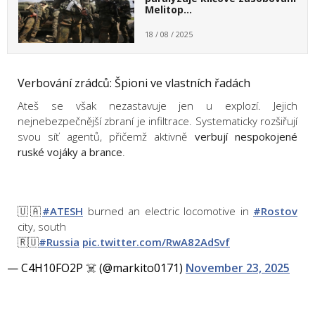
Melitop…
18 / 08 / 2025
Verbování zrádců: Špioni ve vlastních řadách
Ateš se však nezastavuje jen u explozí. Jejich
nejnebezpečnější zbraní je infiltrace. Systematicky rozšiřují
svou síť agentů, přičemž aktivně
verbují nespokojené
ruské vojáky a brance
.
🇺🇦
#ATESH
burned an electric locomotive in
#Rostov
city, south
🇷🇺
#Russia
pic.twitter.com/RwA82AdSvf
— C4H10FO2P ☠️ (@markito0171)
November 23, 2025