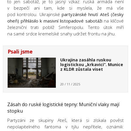
to jen sabotáž, je to jasný vzkaz: ruská armáda není
v bezpečí ani tam, kde si myslela, že má vše
pod kontrolou. Ukrajinské
partyzánské hnutí Ateš (česky
oheň) přihlásilo k masivní listopadové sabotáži
na klíčové
železniční trati poblíž Simferopolu. Tento útok míří
na samé srdce kremelské snahy udržet frontu na jihu.
Psali jsme
Ukrajina zasáhla ruskou
logistickou „krkavici“. Munice
z KLDR zůstala viset
20 / 11 / 2025
Zásah do ruské logistické tepny: Muniční vlaky mají
stopku
Partyzáni ze skupiny Ateš, která si získala pověst
nepolapitelného fantoma v týlu nepřítele, oznámili: