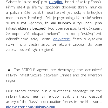
Sabotážní akce mají pro
Ukrajinu
hned několik přínosů.
Přímý efekt je zřejmý: zpoždění dodávek zbraní, munice
a paliva může oslabit nepřátelské jednotky v kritických
momentech. Nepřímý efekt je psychologický: ruské velení
si musí být vědomo,
že ani hluboko v týlu není jeho
infrastruktura v bezpečí
. Tyto operace jsou také důkazem,
že odpor vůči okupaci nekončí tam, kde přestávají znít
dělostřelecké salvy. Místní
obyvatelé
, často s vysokým
rizikem pro vlastní život, se aktivně zapojují do boje
za osvobození svých regionů.
⁨🔥 The "ATESH" agents are destroying the occupiers'
railway infrastructure between Crimea and the Kherson
region
Our agents carried out a successful sabotage on the
railway tracks near Simferopol, striking a key logistical
artery of the Russian occupation forces in the Kherson…
pic.twitter.com/uid9KyoRX0