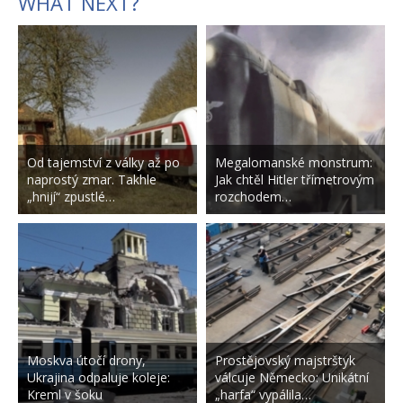
WHAT NEXT?
Od tajemství z války až po
Megalomanské monstrum:
naprostý zmar. Takhle
Jak chtěl Hitler třímetrovým
„hnijí“ zpustlé…
rozchodem…
Moskva útočí drony,
Prostějovský majstrštyk
Ukrajina odpaluje koleje:
válcuje Německo: Unikátní
Kreml v šoku
„harfa“ vypálila…