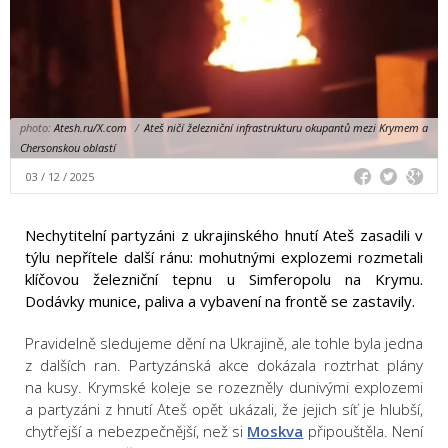
photo:
Atesh.ru/X.com
/
Ateš ničí železniční infrastrukturu okupantů mezi Krymem a
Chersonskou oblastí
03 / 12 / 2025
Nechytitelní partyzáni z ukrajinského hnutí Ateš zasadili v
týlu nepřítele další ránu: mohutnými explozemi rozmetali
klíčovou železniční tepnu u Simferopolu na Krymu.
Dodávky munice, paliva a vybavení na frontě se zastavily.
Pravidelně sledujeme dění na Ukrajině, ale tohle byla jedna
z dalších ran. Partyzánská akce dokázala roztrhat plány
na kusy. Krymské koleje se rozezněly dunivými explozemi
a partyzáni z hnutí Ateš opět ukázali, že jejich síť je hlubší,
chytřejší a nebezpečnější, než si
Moskva
připouštěla. Není