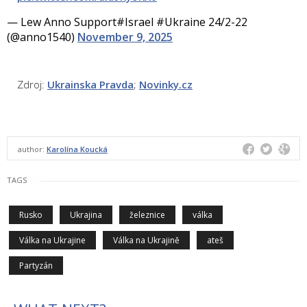
— Lew Anno Support#Israel #Ukraine 24/2-22
(@anno1540)
November 9, 2025
Zdroj:
Ukrainska Pravda
;
Novinky.cz
author:
Karolína Koucká
TAGS
Rusko
Ukrajina
železnice
válka
Válka na Ukrajine
Válka na Ukrajině
ateš
Partyzán