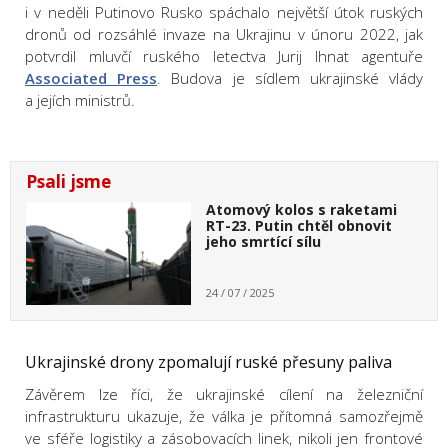
i v neděli Putinovo Rusko spáchalo největší útok ruských
dronů
od rozsáhlé invaze na Ukrajinu v únoru 2022, jak
potvrdil m
luvčí ruského letectva Jurij Ihnat agentuře
Associated Press
.
Budova je sídlem ukrajinské vlády
a jejích ministrů.
Psali jsme
Atomový kolos s raketami
RT-23. Putin chtěl obnovit
jeho smrtící sílu
24 / 07 / 2025
Ukrajinské drony
zpomalují ruské přesuny paliva
Závěrem lze říci, že ukrajinské cílení na železniční
infrastrukturu ukazuje, že válka je přítomná samozřejmě
ve sféře logistiky a zásobovacích linek, nikoli jen frontové