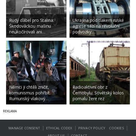
Rudý ďábel pro Stalina:
Ukrajina pod tlakem ruské
Škodováckou mašinu
agrese sází na revoluční
neukočírovali ani…
podvozky:…
Němci ji chtěli zničit,
Radioaktivní obr z
komunismus pohřbít.
Černobylu: Sovětský kolos
Rumunský vlakový…
pomalu žere rez
|
|
|
MANAGE CONSENT
ETHICAL CODEX
PRIVACY POLICY
COOKIES
|
ABOUT US
CONTACT