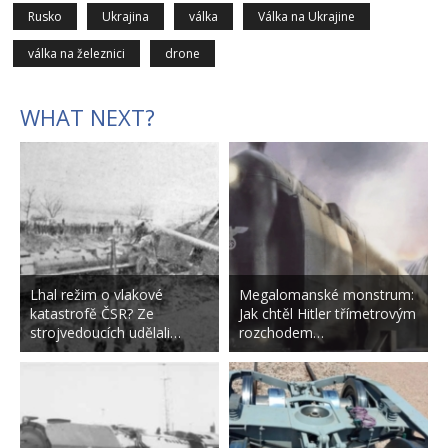
Rusko
Ukrajina
válka
Válka na Ukrajine
válka na železnici
drone
WHAT NEXT?
Lhal režim o vlakové
Megalomanské monstrum:
katastrofě ČSR? Ze
Jak chtěl Hitler třímetrovým
strojvedoucích udělali…
rozchodem…