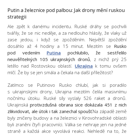
Putin a železnice pod palbou: Jak drony mění ruskou
strategii
Ale zpět k danému incidentu. Ruské dráhy se pochvíli
tvářily, že se nic neděje, a za nedlouho hlásily, že vlaky už
zase jedou, i když se zpožděním. Největší zpoždění
dosáhlo až 4 hodiny a 15 minut. Mezitím se
Rusko
pod vedením
Putina
pochlubilo, že sestřelilo
neuvěřitelných 105 ukrajinských dronů
, z nichž prý 25
letělo nad Rostovskou oblastí.
Ukrajina
k tomu ovšem
mlčí. Že by se jen smála a čekala na další příležitost?
Zatímco se Putinovo Rusko chlubí, jak si poradilo
s ukrajinskými drony, Ukrajina mezitím čelila masivnímu
nočnímu útoku. Ruské síly vyslaly 526 raket a dronů.
Ukrajinská
protivzdušná obrana sice dokázala 451 z nich
zlikvidovat, ale útok i tak zanechal spoušť.
Na západě země
byly zničeny budovy a na železnici v Kirovohradské oblasti
byli zraněni čtyři pracovníci. Válka se nehraje jen na jedné
straně a každá akce vyvolává reakci. Nehledě na to, že