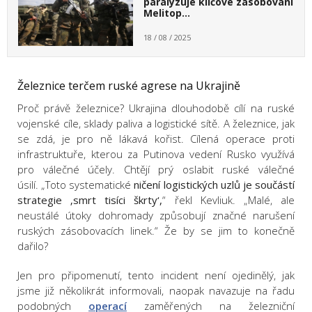
paralyzuje klíčové zásobování
Melitop…
18 / 08 / 2025
Železnice terčem ruské agrese na Ukrajině
Proč právě železnice? Ukrajina dlouhodobě cílí na ruské
vojenské cíle, sklady paliva a logistické sítě. A železnice, jak
se zdá, je pro ně lákavá kořist. Cílená operace proti
infrastruktuře, kterou za Putinova vedení Rusko využívá
pro válečné účely. Chtějí prý oslabit ruské válečné
úsilí. „Toto systematické
ničení logistických uzlů je součástí
strategie ‚smrt tisíci škrty‘,
“ řekl Kevliuk. „Malé, ale
neustálé útoky dohromady způsobují značné narušení
ruských zásobovacích linek.“ Že by se jim to konečně
dařilo?
Jen pro připomenutí, tento incident není ojedinělý, jak
jsme již několikrát informovali, naopak navazuje na řadu
podobných
operací
zaměřených na železniční