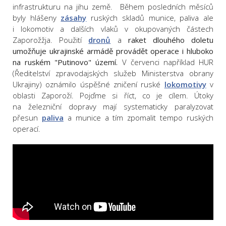
infrastrukturu na jihu země. Během posledních měsíců
byly hlášeny
zásahy
ruských skladů munice, paliva ale
i lokomotiv a dalších vlaků v okupovaných částech
Zaporožžja. Použití
dronů
a
raket dlouhého doletu
umožňuje ukrajinské armádě provádět operace i hluboko
na ruském "Putinovo" území.
V červenci například HUR
(Ředitelství zpravodajských služeb Ministerstva obrany
Ukrajiny) oznámilo úspěšné zničení ruské
lokomotivy
v
oblasti Zaporoží. Pojďme si říct, co je cílem. Útoky
na železniční dopravy mají systematicky paralyzovat
přesun
paliva
a munice a tím zpomalit tempo ruských
operací.