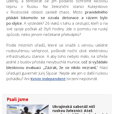
udeřily, a tentokrát se jim podařilo ochromit klíčovou
tepnu v Rusku. Na železniční stanici Kutejnikovo
v Rostovské oblasti zavládl chaos. Místo
pravidelného
pískání lokomotiv se ozvala detonace a rázem bylo
po idylce
. A výsledek? 26 vlaků v tahu a cestující, kteří si na
své spoje počkali až čtyři hodiny. Jde o pomstu na ruský
způsob, nebo jenom nečekané překvápko?
Podle místních úřadů, které se snažili s vervou uklidnit
rozbouřenou veřejnost, poškodil noční útok elektrickou
infrastrukturu stanice. A aby toho nebylo málo, na střeše
jedné z budov přistála nevybuchlá munice,
což si vyžádalo
bleskovou evakuaci. „Zázrak, že se nikdo nezranil,
“ hlásí
úřadující guvernér Jurij Sljusar. Nejde ale jen o další ruskou
pohádku? Ani
Kyivin Independent
tvrzení nepotvrdil.
Psali jsme
Ukrajinská sabotáž ničí
ruskou železnici: Ateš