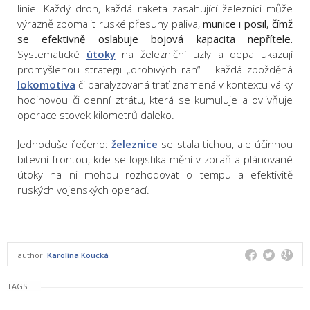
linie. Každý dron, každá raketa zasahující železnici může
výrazně zpomalit ruské přesuny paliva,
munice i posil, čímž
se efektivně oslabuje bojová kapacita nepřítele.
Systematické
útoky
na železniční uzly a depa ukazují
promyšlenou strategii „drobivých ran“ – každá zpožděná
lokomotiva
či paralyzovaná trať znamená v kontextu války
hodinovou či denní ztrátu, která se kumuluje a ovlivňuje
operace stovek kilometrů daleko.
Jednoduše řečeno:
železnice
se stala tichou, ale účinnou
bitevní frontou, kde se logistika mění v zbraň a plánované
útoky na ni mohou rozhodovat o tempu a efektivitě
ruských vojenských operací.
author:
Karolína Koucká
TAGS