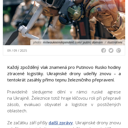
photo:
milwaukeeindependent.com/ public domain
/
ilustrativní
09 / 09 / 2025
Každý zpožděný vlak znamená pro Putinovo Rusko hodiny
ztracené logistiky. Ukrajinské drony udeřily znovu – a
tentokrát zasáhly přímo tepnu železničního přepravení.
Pravidelně sledujeme dění v rámci ruské agrese
na Ukrajině. Železnice totiž hraje klíčovou roli při přepravě
zásob, evakuaci obyvatel a logistice v postižených
oblastech.
Ze začátku září přišly
další zprávy
. Ukrajinské drony znovu