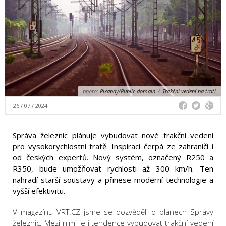
photo:
Pixabay/Public domain
/
Trakční vedení na trati
26 / 07 / 2024
Správa železnic plánuje vybudovat nové trakční vedení
pro vysokorychlostní tratě. Inspiraci čerpá ze zahraničí i
od českých expertů. Nový systém, označený R250 a
R350, bude umožňovat rychlosti až 300 km/h. Ten
nahradí starší soustavy a přinese moderní technologie a
vyšší efektivitu.
V
magazínu VRT.CZ jsme se dozvěděli o plánech
Správy
železnic. Mezi nimi je i tendence vybudovat trakční vedení