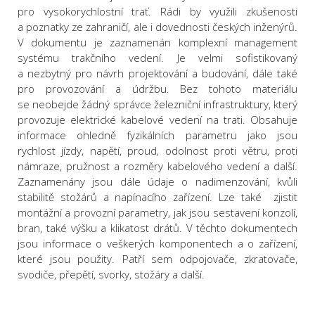
pro vysokorychlos
tní trať.
Rádi by využili zkušenosti
a poznatky ze zahraničí, ale
i dovednosti českých inženýrů.
V dokumentu je zaznamenán komplexní management
systému trakčního vedení
. Je velmi sofistikovaný
a nezbytný pro návrh projektování a budování, dále také
pro
provozování a údržbu. Bez tohoto materiálu
se neobejde žádný správce železniční infrastruktury, který
provo
zuje elektrické kabelové vedení na trati.
O
bsahuje
informace ohledně fyzikálních parametru jako jsou
rychlost jízdy, napětí, proud, odolnost proti větru, proti
námraze, pružnost
a rozměry kabelového vedení a další.
Zaznamenány jsou dále údaje o
nadimenzování
, kvůli
stabilitě stožárů a napínacího zařízení. Lze také zjistit
montážní
a provozní parametry
,
jak jsou sestavení konzolí,
bran, také výšku a klikatost drátů. V těchto dokumen
tech
jsou
informace o
veškerých komponentech a o zařízení,
které jsou použity. Patří sem odpojovače, zkratovače,
svodiče, přepětí, svorky, stožáry a další.