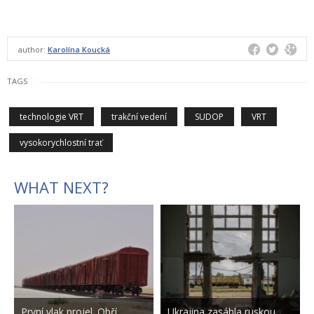
author:
Karolína Koucká
TAGS
technologie VRT
trakční vedení
SUDOP
VRT
vysokorychlostní trať
WHAT NEXT?
První vlak projel. Obří
Ukrajina zasáhla ruskou