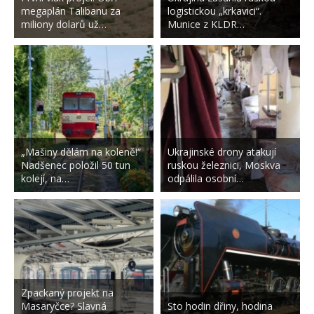
megaplán Talibanu za
logistickou „krkavici“.
miliony dolarů už…
Munice z KLDR…
„Mašiny dělám na koleně!“
Ukrajinské drony atakují
Nadšenec položil 50 tun
ruskou železnici, Moskva
kolejí, na…
odpálila osobní…
Zpackaný projekt na
Masaryčce? Slavná
Sto hodin dřiny, hodina