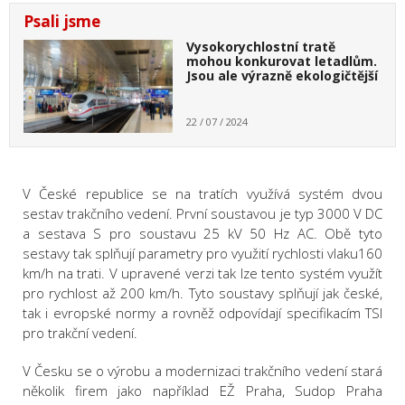
Psali jsme
Vysokorychlostní tratě
mohou konkurovat letadlům.
Jsou ale výrazně ekologičtější
22 / 07 / 2024
V České republice se na tratích využívá systém dvou
sestav trakčního vedení. První soustavou je
typ 3000 V DC
a sestava S pro soustavu 25
kV
50 Hz AC. Obě tyto
sestavy tak
splňují parametry pro využití rychlosti vlaku160
km/h na trati. V
upravené verzi tak lze tento systém využít
pro rychlost až 200 km/h. Tyto soustavy splňují jak
č
eské
,
tak i evropské normy a rovněž odpovídají
specifikacím TSI
pro trakční vedení.
V Česku se o výrobu a modernizaci trakčního vedení stará
několik firem
jako například EŽ Praha,
Sudop
Praha