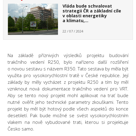
Vláda bude schvalovat
strategii ČR a základní cíle
v oblasti energetiky
a klimatu,…
22 / 07 / 2024
Na základě příznivých výsledků projektu budování
trakčního vedení R250, bylo nařízeno dal
ší rozšíření
o novou sestavu s názvem R350. Tato sestava by měla být
využita pro vysokorychlostní tratě
v České republice. Její
základy by měly vycházet z projektu R250 a tím by měl
vzniknout nov
á dokumentace trakčního vedení pro VRT.
Aby se te
nto nový projekt mohl aplikovat na trať bude
nutné ověřit jeho technické parametry zk
ouškami. Tento
projekt by měl být hotový podle všech aspektů do konce
desetiletí. Pak bude možné se svést vysokorychlostním
vlakem na nově vybudované trat
i, kterou si projektuje
Č
esko
samo.