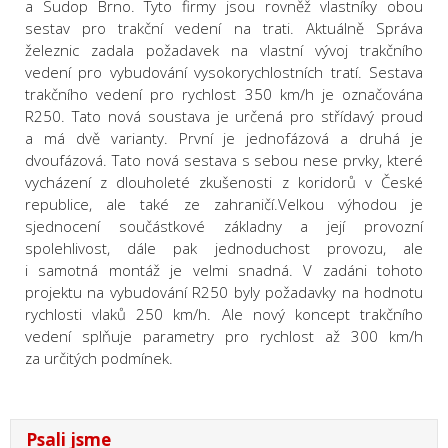
a
Sudop
Brno. Tyto fir
my jsou rovněž vlastníky obou
sestav pro trakční vedení na trati.
Aktuálně Správa
železnic
zadala požadavek na vlastní
vývoj
trakčního
vedení pro vybudování vysokorychlostních tratí. Sestava
trakčního vedení pro rychlost 350 km/h je ozna
čována
R250. Tato nová soustava je určená pro st
řídavý proud
a má dvě varianty. První je jednofázová a druhá je
dvoufázová
. Tato nová sestava s sebou nese prvky, které
vycházení z dlouholeté zkušenosti z koridorů v České
republice,
ale také
ze zahraničí.
Velkou výhodou je
sjednocení součástkové základny
a její provozní
spolehlivost
, dále pak jednoduchost provozu, ale
i samotn
á montáž je velmi snadná. V zadáni tohoto
projektu na vybudování R2
50 byly požadavky na hodnotu
rychlosti vlaků 250 km/h. Ale nový koncept t
rakčního
vedení splňuje parametry pro rychlost až 300 km/h
za určitých podmínek.
Psali jsme