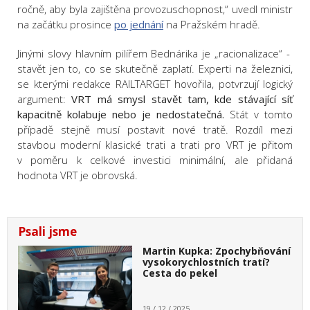
ročně, aby byla zajištěna provozuschopnost,“ uvedl ministr
na začátku prosince
po jednání
na Pražském hradě.
Jinými slovy hlavním pilířem Bednárika je „racionalizace“ -
stavět jen to, co se skutečně zaplatí. Experti na železnici,
se kterými redakce RAILTARGET hovořila, potvrzují logický
argument:
VRT má smysl stavět tam, kde stávající síť
kapacitně kolabuje
nebo je nedostatečná
.
Stát v tomto
případě stejně musí postavit nové tratě. Rozdíl mezi
stavbou moderní klasické trati a trati pro VRT je přitom
v poměru k celkové investici minimální, ale přidaná
hodnota VRT je obrovská.
Psali jsme
Martin Kupka: Zpochybňování
vysokorychlostních tratí?
Cesta do pekel
19 / 12 / 2025