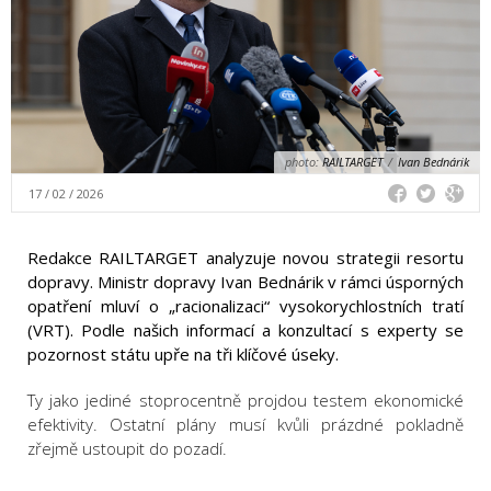
photo:
RAILTARGET
/
Ivan Bednárik
17 / 02 / 2026
Redakce RAILTARGET analyzuje novou strategii resortu
dopravy. Ministr dopravy Ivan Bednárik v rámci úsporných
opatření mluví o „racionalizaci“ vysokorychlostních tratí
(VRT). Podle našich informací a konzultací s experty se
pozornost státu upře na tři klíčové úseky.
Ty jako jediné stoprocentně projdou testem ekonomické
efektivity. Ostatní plány musí kvůli prázdné pokladně
zřejmě ustoupit do pozadí.