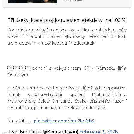
Tři úseky, které projdou „testem efektivity“ na 100 %
Podle informací naší redakce by se tímto pohledem měly
stavět tři prioritní stavby. Tyto úseky neřeší jen rychlost,
ale především kritický kapacitní nedostatek.
🇨🇿🇩🇪Jednání s velvyslancem ČR v Německu Jiřím
Čisteckým.
S Německem řešíme hned několik důležitých dopravních
témat: vysokorychlostní spojení Praha–Drážďany,
Krušnohorský železniční tunel, české přístavních území
v Hamburku, pomoc nákladní železniční dopravě.
Na začátku…
pic.twitter.com/lmu7krKtb9
— Ivan Bednárik (@BednarikIvan)
February 2, 2026