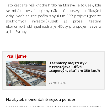
Tato část sítě řeší kritické hrdlo na Morav
. Je to úsek, kde
ě
se mísí obrovské objemy nákladní dopravy s dálkovými
vlaky. Navíc se zde počítá s využitím PPP projektu (peníze
soukromých investorů).Úsek již prošel testem
ekonomické obhajitelnosti a je klíčový pro spojení severu
a jihu Evropy.
Psali jsme
Technický majstrštyk
z Prostějova: Ožívá
„supervýhybka” pro 350 km/h
29 / 01 / 2026
Na zbytek momentálně nejsou peníze?
Racionalizace v podání Ivana Bednárika znamená stopku