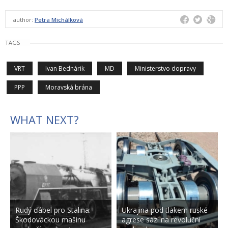
author:
Petra Michálková
TAGS
VRT
Ivan Bednárik
MD
Ministerstvo dopravy
PPP
Moravská brána
WHAT NEXT?
Rudý ďábel pro Stalina:
Ukrajina pod tlakem ruské
Škodováckou mašinu
agrese sází na revoluční