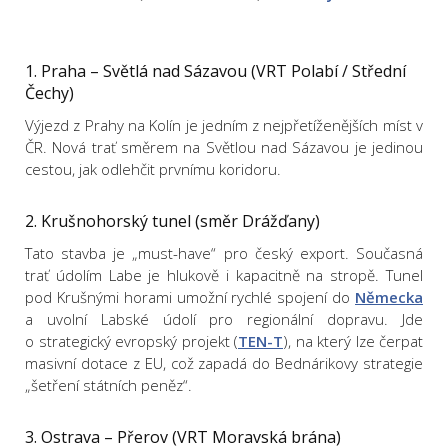
1. Praha – Světlá nad Sázavou (VRT Polabí / Střední
Čechy)
Výjezd z Prahy na Kolín je jedním z nejpřetíženějších míst v
ČR. Nová trať směrem na Světlou nad Sázavou je jedinou
cestou, jak odlehčit prvnímu koridoru.
2. Krušnohorský tunel (směr Drážďany)
Tato stavba je „must-have“ pro český export. Současná
trať údolím Labe je hlukově i kapacitně na stropě. Tunel
pod Krušnými horami umožní rychlé spojení do
Německa
a uvolní Labské údolí pro regionální dopravu. Jde
o strategický evropský projekt (
TEN-T
), na který lze čerpat
masivní dotace z EU, což zapadá do Bednárikovy strategie
„šetření státních peněz“.
3. Ostrava – Přerov (VRT Moravská brána)