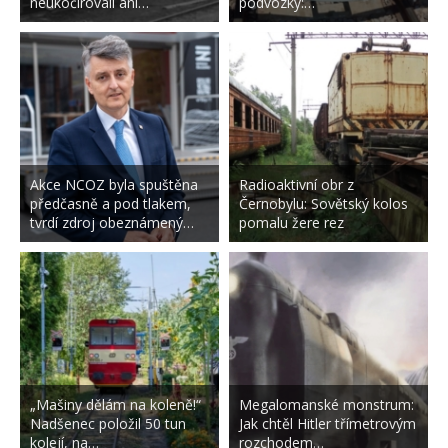
neukočírovali ani…
podvozky:…
Akce NCOZ byla spuštěna
Radioaktivní obr z
předčasně a pod tlakem,
Černobylu: Sovětský kolos
tvrdí zdroj obeznámený…
pomalu žere rez
„Mašiny dělám na koleně!“
Megalomanské monstrum:
Nadšenec položil 50 tun
Jak chtěl Hitler třímetrovým
kolejí, na…
rozchodem…