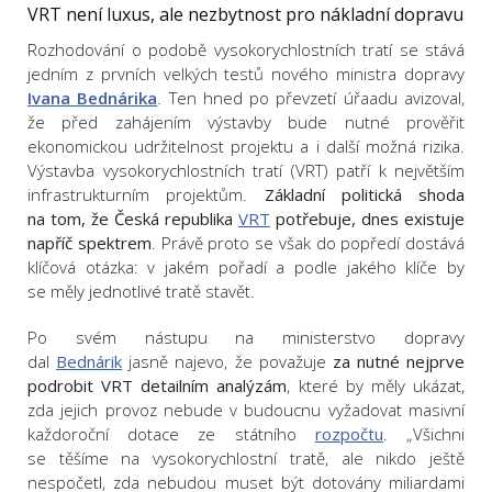
VRT není luxus, ale nezbytnost pro nákladní dopravu
Rozhodování o podobě vysokorychlostních tratí se stává
jedním z prvních velkých testů nového ministra dopravy
Ivana Bednárika
. Ten hned po převzetí úřaadu avizoval,
že před zahájením výstavby bude nutné prověřit
ekonomickou udržitelnost projektu a i další možná rizika.
Výstavba vysokorychlostních tratí (VRT) patří k největším
infrastrukturním projektům.
Základní politická shoda
na tom, že Česká republika
VRT
potřebuje, dnes existuje
napříč spektrem
. Právě proto se však do popředí dostává
klíčová otázka: v jakém pořadí a podle jakého klíče by
se měly jednotlivé tratě stavět.
Po svém nástupu na ministerstvo dopravy
dal
Bednárik
jasně najevo, že považuje
za nutné nejprve
podrobit VRT detailním analýzám
, které by měly ukázat,
zda jejich provoz nebude v budoucnu vyžadovat masivní
každoroční dotace ze státního
rozpočtu
. „Všichni
se těšíme na vysokorychlostní tratě, ale nikdo ještě
nespočetl, zda nebudou muset být dotovány miliardami