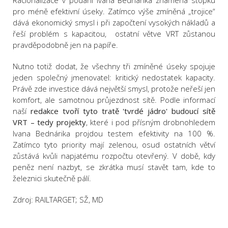
pro méně efektivní úseky. Zatímco výše zmíněná „trojice“
dává ekonomický smysl i při započtení vysokých nákladů a
řeší problém s kapacitou, ostatní větve VRT zůstanou
pravděpodobně jen na papíře.
Nutno totiž dodat, že všechny tři zmíněné úseky spojuje
jeden společný jmenovatel: kritický nedostatek kapacity.
Právě zde investice dává největší smysl, protože neřeší jen
komfort, ale samotnou průjezdnost sítě. Podle informací
naší
redakce tvoří tyto tratě 'tvrdé jádro' budoucí sítě
VRT – tedy projekty
, které i pod přísným drobnohledem
Ivana Bednárika projdou testem efektivity na 100 %.
Zatímco tyto priority mají zelenou, osud ostatních větví
zůstává kvůli napjatému rozpočtu otevřený. V době, kdy
peněz není nazbyt, se zkrátka musí stavět tam, kde to
železnici skutečně pálí.
Zdroj: RAILTARGET; SŽ, MD