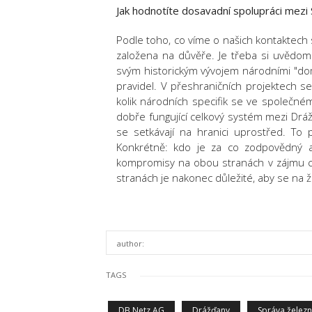
Jak hodnotíte dosavadní spolupráci mezi
Podle toho, co víme o našich kontaktech 
založena na důvěře. Je třeba si uvědomi
svým historickým vývojem národními "dom
pravidel. V přeshraničních projektech se
kolik národních specifik se ve společn
dobře fungující celkový systém mezi Dráž
se setkávají na hranici uprostřed. To 
Konkrétně: kdo je za co zodpovědný a
kompromisy na obou stranách v zájmu co
stranách je nakonec důležité, aby se na že
author:
TAGS
DB Netz AG
Drážďany
Správa železn