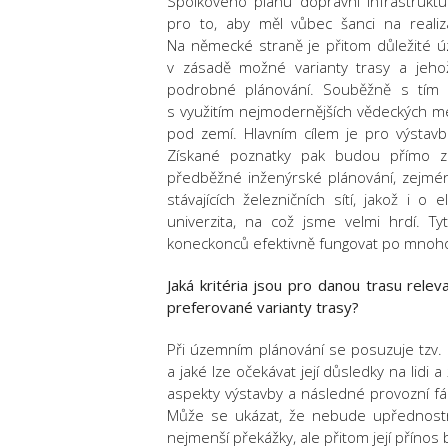
Spolkového plánu dopravní infrastruk
pro to, aby měl vůbec šanci na realiz
Na německé straně je přitom důležité 
v zásadě možné varianty trasy a jeho
podrobné plánování. Souběžně s tím 
s využitím nejmodernějších vědeckých m
pod zemí. Hlavním cílem je pro výstavbu 
Získané poznatky pak budou přímo z
předběžné inženýrské plánování, zejmén
stávajících železničních sítí, jakož i o
univerzita, na což jsme velmi hrdí. Ty
koneckonců efektivně fungovat po mnoho 
Jaká kritéria jsou pro danou trasu relev
preferované varianty trasy?
Při územním plánování se posuzuje tzv.
a jaké lze očekávat její důsledky na lidi 
aspekty výstavby a následné provozní fáz
Může se ukázat, že nebude upřednostně
nejmenší překážky, ale přitom její přínos