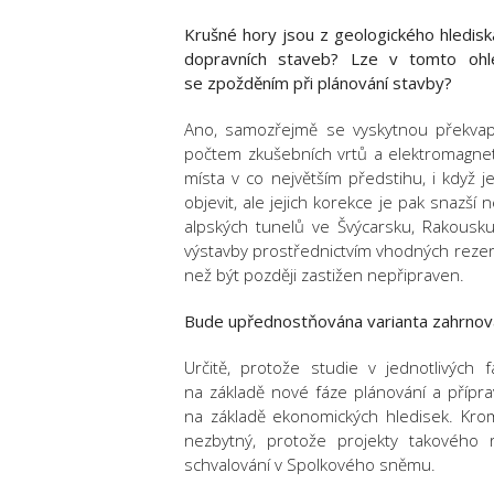
Krušné hory jsou z geologického hlediska
dopravních staveb? Lze v tomto ohl
se zpožděním při plánování stavby?
Ano, samozřejmě se vyskytnou překvap
počtem zkušebních vrtů a elektromagnetic
místa v co největším předstihu, i když
objevit, ale jejich korekce je pak snazš
alpských tunelů ve Švýcarsku, Rakousku a 
výstavby prostřednictvím vhodných rezerv
než být později zastižen nepřipraven.
Bude upřednostňována varianta zahrnova
Určitě, protože studie v jednotlivých 
na základě nové fáze plánování a přípr
na základě ekonomických hledisek. Kro
nezbytný, protože projekty takového
schvalování v Spolkového sněmu.