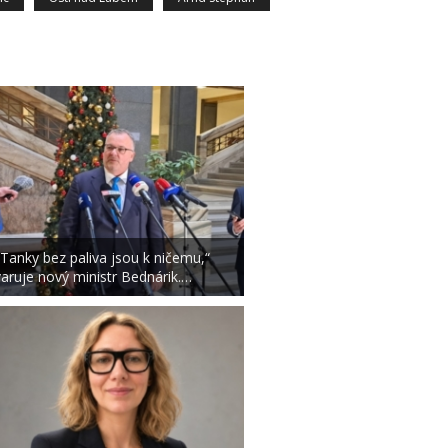
„Tanky bez paliva jsou k ničemu,“
varuje nový ministr Bednárik.…