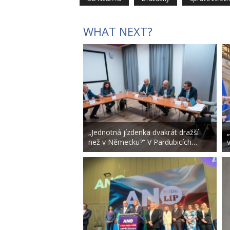
WHAT NEXT?
„Jednotná jízdenka dvakrát dražší
než v Německu?“ V Pardubicích…