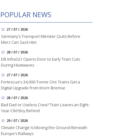
POPULAR NEWS
27 / 07 / 2026
Germany’s Transport Minister Quits Before
Merz Can Sack Him
28 / 07 / 2026
DB InfraGO Opens Door to Early Train Cuts
During Heatwaves
27 / 07 / 2026
Fortescue’s 34,000-Tonne Ore Trains Get a
Digital Upgrade from Knorr-Bremse
28 / 07 / 2026
Bad Dad or Useless Crew? Train Leaves an Eight-
Year-Old Boy Behind
29 / 07 / 2026
Climate Change Is Moving the Ground Beneath
Europe’s Railways