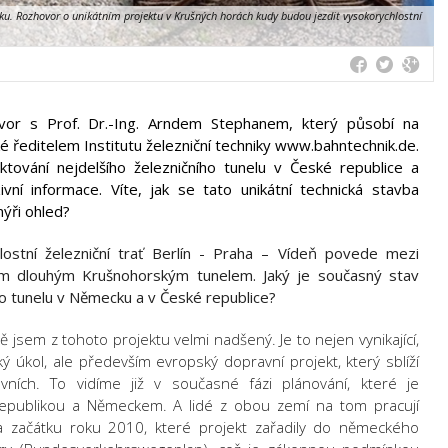
cku. Rozhovor o unikátním projektu v Krušných horách kudy budou jezdit vysokorychlostní
or s Prof. Dr.-Ing. Arndem Stephanem, který působí na
ké ředitelem Institutu železniční techniky www.bahntechnik.de.
tování nejdelšího železničního tunelu v České republice a
vní informace. Víte, jak se tato unikátní technická stavba
nýři ohled?
ostní železniční trať Berlín - Praha – Vídeň povede mezi
 dlouhým Krušnohorským tunelem. Jaký je současný stav
ího tunelu v Německu a v České republice?
ě jsem z tohoto projektu velmi nadšený. Je to nejen vynikající,
ý úkol, ale především evropský dopravní projekt, který sblíží
ích. To vidíme již v současné fázi plánování, které je
republikou a Německem. A lidé z obou zemí na tom pracují
a začátku roku 2010, které projekt zařadily do německého