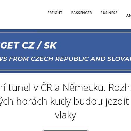
FREIGHT
PASSENGER
BUSINESS
AN
ční tunel v ČR a Německu. Roz
ých horách kudy budou jezdit
vlaky