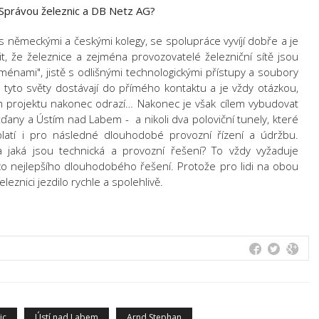
 Správou železnic a DB Netz AG?
s německými a českými kolegy, se spolupráce vyvíjí dobře a je
t, že železnice a zejména provozovatelé železniční sítě jsou
énami", jistě s odlišnými technologickými přístupy a soubory
 tyto světy dostávají do přímého kontaktu a je vždy otázkou,
ém projektu nakonec odrazí… Nakonec je však cílem vybudovat
ďany a Ústím nad Labem - a nikoli dva poloviční tunely, které
platí i pro následné dlouhodobé provozní řízení a údržbu.
 jaká jsou technická a provozní řešení? To vždy vyžaduje
 nejlepšího dlouhodobého řešení. Protože pro lidi na obou
leznici jezdilo rychle a spolehlivě.
ic
Ústí nad Labem
Arnd Stephan