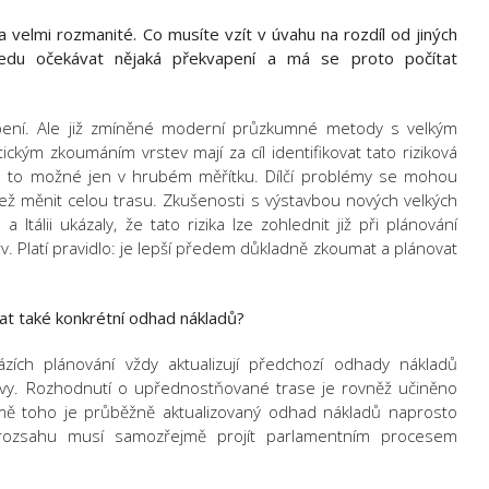
 velmi rozmanité. Co musíte vzít v úvahu na rozdíl od jiných
edu očekávat nějaká překvapení a má se proto počítat
ení. Ale již zmíněné moderní průzkumné metody s velkým
kým zkoumáním vrstev mají za cíl identifikovat tato riziková
 je to možné jen v hrubém měřítku. Dílčí problémy se mohou
í než měnit celou trasu. Zkušenosti s výstavbou nových velkých
Itálii ukázaly, že tato rizika lze zohlednit již při plánování
. Platí pravidlo: je lepší předem důkladně zkoumat a plánovat
t také konkrétní odhad nákladů?
fázích plánování vždy aktualizují předchozí odhady nákladů
avy. Rozhodnutí o upřednostňované trase je rovněž učiněno
mě toho je průběžně aktualizovaný odhad nákladů naprosto
 rozsahu musí samozřejmě projít parlamentním procesem