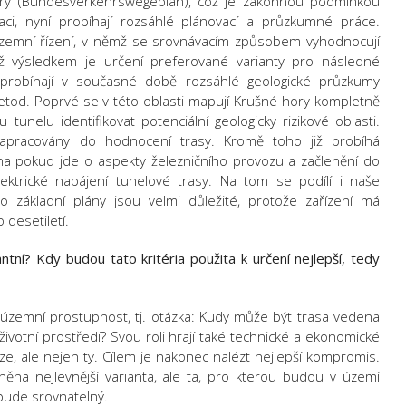
tury (Bundesverkehrswegeplan), což je zákonnou podmínkou
aci, nyní probíhají rozsáhlé plánovací a průzkumné práce.
územní řízení, v němž se srovnávacím způsobem vyhodnocují
ž výsledkem je určení preferované varianty pro následné
probíhají v současné době rozsáhlé geologické průzkumy
etod. Poprvé se v této oblasti mapují Krušné hory kompletně
tunelu identifikovat potenciální geologicky rizikové oblasti.
apracovány do hodnocení trasy. Kromě toho již probíhá
a pokud jde o aspekty železničního provozu a začlenění do
 elektrické napájení tunelové trasy. Na tom se podílí i naše
to základní plány jsou velmi důležité, protože zařízení má
desetiletí.
antní? Kdy budou tato kritéria použita k určení nejlepší, tedy
 územní prostupnost, tj. otázka: Kudy může být trasa vedena
a životní prostředí? Svou roli hrají také technické a ekonomické
e, ale nejen ty. Cílem je nakonec nalézt nejlepší kompromis.
na nejlevnější varianta, ale ta, pro kterou budou v území
 bude srovnatelný.