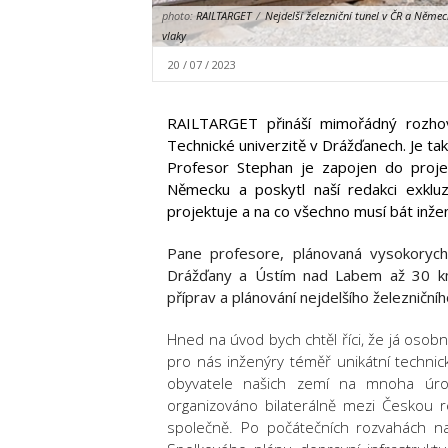
photo:
RAILTARGET
/
Nejdelší železniční tunel v ČR a Něme
vlaky
20 / 07 / 2023
RAILTARGET přináší mimořádný rozhov
Technické univerzitě v Drážďanech. Je ta
Profesor Stephan je zapojen do projek
Německu a poskytl naší redakci exkluzi
projektuje a na co všechno musí bát inže
Pane profesore, plánovaná vysokorychl
Drážďany a Ústím nad Labem až 30 km
příprav a plánování nejdelšího železničn
Hned na úvod bych chtěl říci, že já osobn
pro nás inženýry téměř unikátní technick
obyvatele našich zemí na mnoha úrovn
organizováno bilaterálně mezi Českou 
společně. Po počátečních rozvahách n