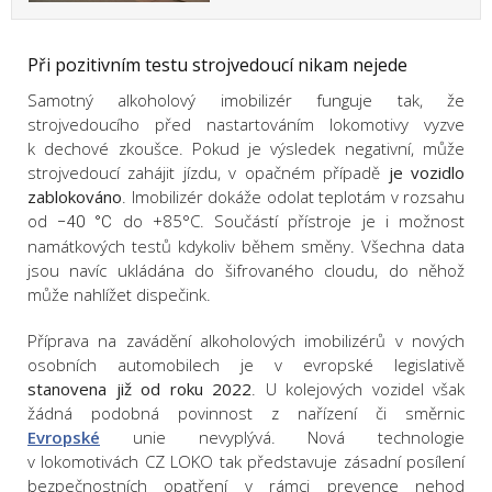
Při pozitivním testu strojvedoucí nikam nejede
Samotný alkoholový imobilizér funguje tak, že
strojvedoucího před nastartováním lokomotivy vyzve
k dechové zkoušce. Pokud je výsledek negativní, může
strojvedoucí zahájit jízdu, v opačném případě
je vozidlo
zablokováno
. Imobilizér dokáže odolat teplotám v rozsahu
od
do +85°C. Součástí přístroje je i možnost
−40 °C
namátkových testů kdykoliv během směny. Všechna data
jsou navíc ukládána do šifrovaného cloudu, do něhož
může nahlížet dispečink.
Příprava na zavádění alkoholových imobilizérů v nových
osobních automobilech je v evropské legislativě
stanovena již od roku 2022
. U kolejových vozidel však
žádná podobná povinnost z nařízení či směrnic
Evropské
unie nevyplývá. Nová technologie
v lokomotivách CZ LOKO tak představuje zásadní posílení
bezpečnostních opatření v rámci prevence nehod