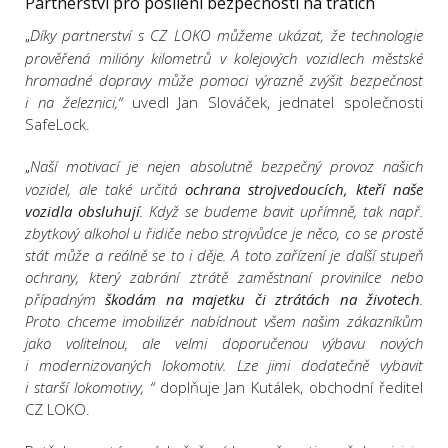
Partnerství pro posílení bezpečnosti na tratích
Díky partnerství s CZ LOKO můžeme ukázat, že technologie
„
prověřená milióny kilometrů v kolejových vozidlech městské
hromadné dopravy může pomoci výrazně zvýšit bezpečnost
i na železnici,“
uvedl Jan Slováček, jednatel společnosti
SafeLock.
Naší motivací je nejen absolutně bezpečný provoz našich
„
vozidel, ale také určitá
ochrana strojvedoucích, kteří naše
vozidla obsluhují
. Když se budeme bavit upřímně, tak např.
zbytkový alkohol u řidiče nebo strojvůdce je něco, co se prostě
stát může a reálně se to i děje. A toto zařízení je další stupeň
ochrany, který zabrání ztrátě zaměstnaní provinilce nebo
případným
škodám na majetku či ztrátách na životech
.
Proto chceme imobilizér nabídnout všem našim zákazníkům
jako volitelnou, ale velmi doporučenou výbavu nových
i modernizovaných lokomotiv. Lze jimi dodatečně vybavit
i starší lokomotivy, “
doplňuje Jan Kutálek, obchodní ředitel
CZ LOKO.