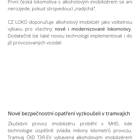
První česká lokomotiva s alkoholovým imobilizérem se ani
nerozjede, pokud strojvedoucí
nadýchá
.
„
“
CZ LOKO doporučuje alkoholový imobilizér jako volitelnou
výbavu pro všechny
nové i modernizované lokomotivy
.
Dodatečně lze také novou technologii implementovat i do
již provozovaných vozidel.
Nové bezpečnostní opatření vyzkoušeli v tramvajích
Zkušební provoz imobilizéru proběhl v MHD, kde
technologie úspěšně zvládla miliony kilometrů provozu.
Tramvaj ČKD T3R.EV vybavená alkoholovým imobilizérem