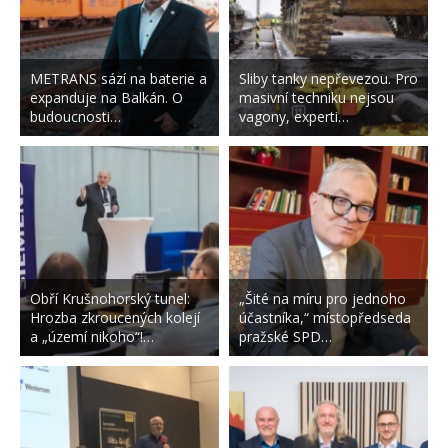
METRANS sází na baterie a
Sliby tanky nepřevezou. Pro
expanduje na Balkán. O
masivní techniku nejsou
budoucnosti…
vagony, experti…
Obří Krušnohorský tunel:
„Šité na míru pro jednoho
Hrozba zkroucených kolejí
účastníka,“ místopředseda
a „území nikoho“!…
pražské SPD…