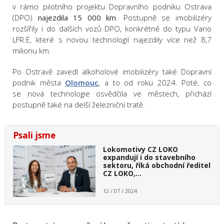
v rámci pilotního projektu Dopravního podniku Ostrava
(DPO)
najezdila
15 000 km
. Postupně se imobilizéry
rozšířily i do dalších vozů DPO, konkrétně do typu Vario
LFR.E, které s novou technologií najezdily více než 8,7
milionu km.
Po Ostravě zavedl alkoholové imobilizéry také Dopravní
podnik města
Olomouc
, a to od roku 2024. Poté, co
se nová technologie osvědčila ve městech, přichází
postupně také na delší železniční tratě.
Psali jsme
Lokomotivy CZ LOKO
expandují i do stavebního
sektoru, říká obchodní ředitel
CZ LOKO,…
12 / 07 / 2024