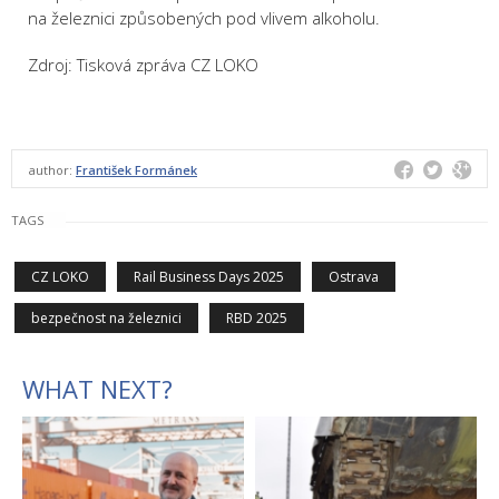
na železnici způsobených pod vlivem alkoholu.
Zdroj: Tisková zpráva CZ LOKO
author:
František Formánek
TAGS
CZ LOKO
Rail Business Days 2025
Ostrava
bezpečnost na železnici
RBD 2025
WHAT NEXT?