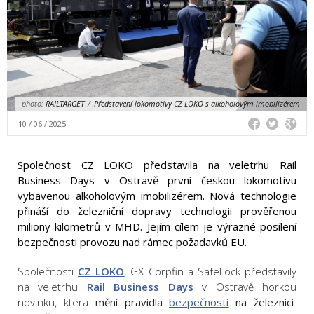
photo:
RAILTARGET
/
Představení lokomotivy CZ LOKO s alkoholovým imobilizérem
10 / 06 / 2025
Společnost CZ LOKO představila na veletrhu Rail
Business Days v Ostravě první českou lokomotivu
vybavenou alkoholovým imobilizérem. Nová technologie
přináší do železniční dopravy technologii prověřenou
miliony kilometrů v MHD. Jejím cílem je výrazné posílení
bezpečnosti provozu nad rámec požadavků EU.
Společnosti
CZ LOKO
, GX Corpfin a SafeLock představily
na veletrhu
Rail Business Days
v Ostravě horkou
novinku, která
mění pravidla
bezpečnosti
na železnici
.