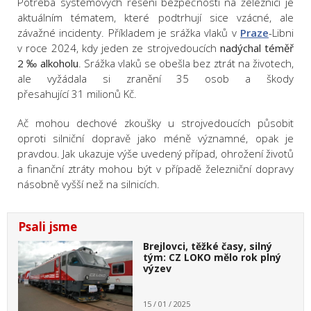
Potřeba systémových řešení bezpečnosti na železnici je
aktuálním tématem, které podtrhují sice vzácné, ale
závažné incidenty. Příkladem je srážka vlaků v
Praze
-Libni
v roce 2024, kdy jeden ze strojvedoucích
nadýchal témě
ř
2 ‰ alkoholu
. Srážka vlaků se obešla bez ztrát na životech,
ale vyžádala si zranění 35 osob a škody
přesahující 31 milionů Kč.
Ač mohou dechové zkoušky u strojvedoucích působit
oproti silniční dopravě jako méně významné, opak je
pravdou. Jak ukazuje výše uvedený případ, ohrožení životů
a finanční ztráty mohou být v případě železniční dopravy
násobně vyšší než na silnicích.
Psali jsme
Brejlovci, těžké časy, silný
tým: CZ LOKO mělo rok plný
výzev
15 / 01 / 2025