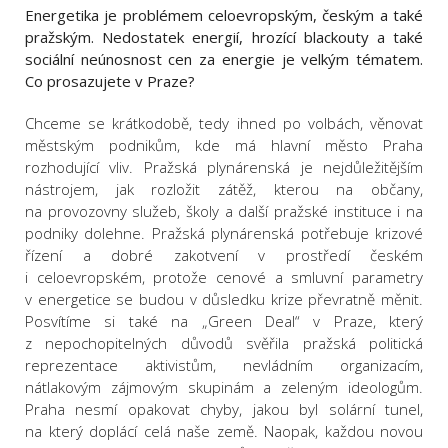
Energetika je problémem celoevropským, českým a také
pražským. Nedostatek energií, hrozící blackouty a také
sociální neúnosnost cen za energie je velkým tématem.
Co prosazujete v Praze?
Chceme se krátkodobě, tedy ihned po volbách, věnovat
městským podnikům, kde má hlavní město Praha
rozhodující vliv. Pražská plynárenská je nejdůležitějším
nástrojem, jak rozložit zátěž, kterou na občany,
na provozovny služeb, školy a další pražské instituce i na
podniky dolehne. Pražská plynárenská potřebuje krizové
řízení a dobré zakotvení v prostředí českém
i celoevropském, protože cenové a smluvní parametry
v energetice se budou v důsledku krize převratně měnit.
Posvítíme si také na „Green Deal“ v Praze, který
z nepochopitelných důvodů svěřila pražská politická
reprezentace aktivistům, nevládním organizacím,
nátlakovým zájmovým skupinám a zeleným ideologům.
Praha nesmí opakovat chyby, jakou byl solární tunel,
na který doplácí celá naše země. Naopak, každou novou