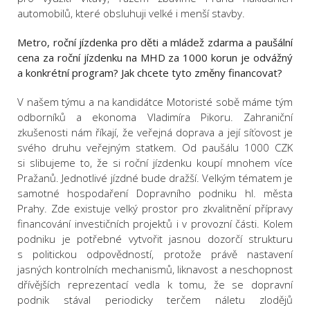
automobilů, které obsluhuji velké i menší stavby.
Metro, roční jízdenka pro děti a mládež zdarma a paušální
cena za roční jízdenku na MHD za 1000 korun je odvážný
a konkrétní program? Jak chcete tyto změny financovat?
V našem týmu a na kandidátce Motoristé sobě máme tým
odborníků a ekonoma Vladimíra Pikoru. Zahraniční
zkušenosti nám říkají, že veřejná doprava a její síťovost je
svého druhu veřejným statkem. Od paušálu 1000 CZK
si slibujeme to, že si roční jízdenku koupí mnohem více
Pražanů. Jednotlivé jízdné bude dražší. Velkým tématem je
samotné hospodaření Dopravního podniku hl. města
Prahy. Zde existuje velký prostor pro zkvalitnění přípravy
financování investičních projektů i v provozní části. Kolem
podniku je potřebné vytvořit jasnou dozorčí strukturu
s politickou odpovědností, protože právě nastavení
jasných kontrolních mechanismů, liknavost a neschopnost
dřívějších reprezentací vedla k tomu, že se dopravní
podnik stával periodicky terčem náletu zlodějů