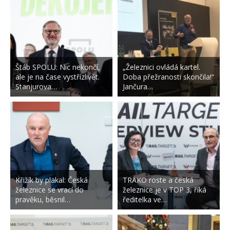
Štáb SPOLU: Nic nekončí,
„Železnici ovládá kartel.
ale je na čase vystřízlivět.
Doba přežranosti skončila!“
Stanjurova…
Jančura…
Křižík by plakal: Česká
TRAKO roste a česká
železnice se vrací do
železnice je v TOP 3, říká
pravěku, běsnil…
ředitelka ve…