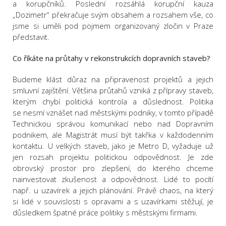
a korupčníků. Poslední rozsáhlá korupční kauza
„Dozimetr“ překračuje svým obsahem a rozsahem vše, co
jsme si uměli pod pojmem organizovaný zločin v Praze
představit.
Co říkáte na průtahy v rekonstrukcích dopravních staveb?
Budeme klást důraz na připravenost projektů a jejich
smluvní zajištění. Většina průtahů vzniká z přípravy staveb,
kterým chybí politická kontrola a důslednost. Politika
se nesmí vznášet nad městskými podniky, v tomto případě
Technickou správou komunikací nebo nad Dopravním
podnikem, ale Magistrát musí být takřka v každodenním
kontaktu. U velkých staveb, jako je Metro D, vyžaduje už
jen rozsah projektu politickou odpovědnost. Je zde
obrovský prostor pro zlepšení, do kterého chceme
nainvestovat zkušenost a odpovědnost. Lidé to pocítí
např. u uzavírek a jejich plánování. Právě chaos, na který
si lidé v souvislosti s opravami a s uzavírkami stěžují, je
důsledkem špatné práce politiky s městskými firmami.