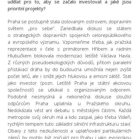
udělat pro to, aby se začalo investovat a jaké jsou
prioritní projekty?
Praha se postupně stala izolovaným ostrovem, dopravním
světem „pro sebe“. Zanedbala diskusi se státem
o strategických dopravních spojeních celorepublikového
a evropského významu. Vzpomeňme třeba, jak pražská
reprezentace v čele s primátorem Hřibem a radním
Hlubučkem blokovala modernizaci letiště Václava Havla.
Z různých pseudoekologických důvodů, přitom paralelní
přistávací dráha by do budoucna umožnila nejen zvýšit
počet letů, ale i snížit jejich hlukovou a emisní zátěž. Stát
jako investor (pozn. Letiště Praha je státní akciovou
společností) se utkával s organizovaným odporem.
Podobně nesmyslná a nekonečná diskuse sloužící
odpůrcům Praha uplatnila u Pražského okruhu.
Nedokázala vést ani debatu s městskými částmi. Každá
metropole svůj okruh má a kdo zaspal, jako třeba Vídeň,
rychlým tempem tuto základní silniční infrastrukturu staví.
Obavy z této nezkušenosti a uplatňování partikulárních
zájmů by mohlo být zničující pro Prahu i jako evropskou