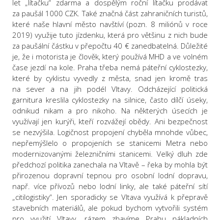
let „lítačku“ zdarma a dospělým roční lítačku prodávat
za paušál 1000 CZK. Také značná část zahraničních turistů,
které naše hlavní město navštíví (pozn. 8 miliónů v roce
2019) využije tuto jízdenku, která pro většinu z nich bude
za paušální částku v přepočtu 40 € zanedbatelná. Důležité
je, že i motorista je člověk, který používá MHD a ve volném
čase jezdí na kole. Praha třeba nemá páteřní cyklostezky,
které by cyklistu vyvedly z města, snad jen kromě tras
na sever a na jih podél Vltavy. Odcházející politická
garnitura kreslila cyklostezky na silnice, často dílčí úseky,
odnikud nikam a pro nikoho. Na některých úsecích je
využívají jen kurýři, kteří rozvážejí obědy. Ani bezpečnost
se nezvýšila. Logičnost propojení chyběla mnohde vůbec,
nepřemýšlelo o propojeních se stanicemi Metra nebo
modernizovanými železničními stanicemi. Velký dluh zde
předchozí politika zanechala na Vltavě – řeka by mohla být
přirozenou dopravní tepnou pro osobní lodní dopravu,
např. více přívozů nebo lodní linky, ale také páteřní sítí
„citilogistiky“. Jen sporadicky se Vltava využívá k přepravě
stavebních materiálů, ale pokud bychom vytvořili systém
pro využití Vltavy, rázem zbavíme Prahu nákladních