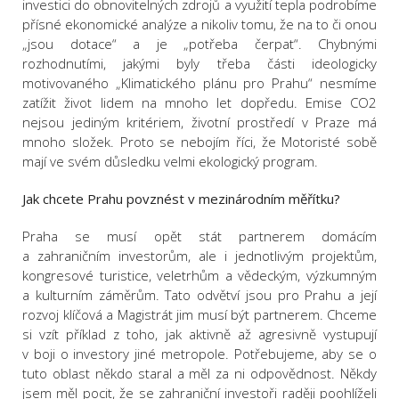
investici do obnovitelných zdrojů a využití tepla podrobíme
přísné ekonomické analýze a nikoliv tomu, že na to či onou
„jsou dotace“ a je „potřeba čerpat“. Chybnými
rozhodnutími, jakými byly třeba části ideologicky
motivovaného „Klimatického plánu pro Prahu“ nesmíme
zatížit život lidem na mnoho let dopředu. Emise CO2
nejsou jediným kritériem, životní prostředí v Praze má
mnoho složek. Proto se nebojím říci, že Motoristé sobě
mají ve svém důsledku velmi ekologický program.
Jak chcete Prahu povznést v mezinárodním měřítku?
Praha se musí opět stát partnerem domácím
a zahraničním investorům, ale i jednotlivým projektům,
kongresové turistice, veletrhům a vědeckým, výzkumným
a kulturním záměrům. Tato odvětví jsou pro Prahu a její
rozvoj klíčová a Magistrát jim musí být partnerem. Chceme
si vzít příklad z toho, jak aktivně až agresivně vystupují
v boji o investory jiné metropole. Potřebujeme, aby se o
tuto oblast někdo staral a měl za ni odpovědnost. Někdy
jsem měl pocit, že se zahraniční investoři raději poohlíželi