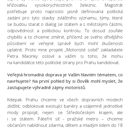
křižovatku vysokorychlostních železnic. Magistrát
potřebuje proto naprosto jasně definovaná politická
zadání pro tyto stavby zvláštního významu, týmy, které
se budou starat o dialog se státem a s městskými částmi,
odpovědnost a politickou kontrolu. To dosud zoufale
chybělo a to chceme změnit, přičemž ze svého dřívějšího
působení ve veřejné správě bych mohl zkušenosti
uplatnit. Proto mne projekt „Motoristé sobě“ zakladatele
Petra Macinky oslovil a vážím si toho, že mohu
na kandidátce této politické strany pro Prahu kandidovat.
Veřejná hromadná doprava je Vaším hlavním tématem, co
navrhujete? Na první pohled by si člověk mohl myslet, že
zastupujete výhradně zájmy motoristů.
Kdepak. Prahu chceme ve všech dopravních modech
zlidštit; odblokovat existující bariéry a vzájemně jednotlivé
mody propojit, nejen se Středočeským krajem, ale
i se státem. Páteřní síť - pražské metro – chceme
občanům nabídnout zdarma, dětem a mladým lidem do 18