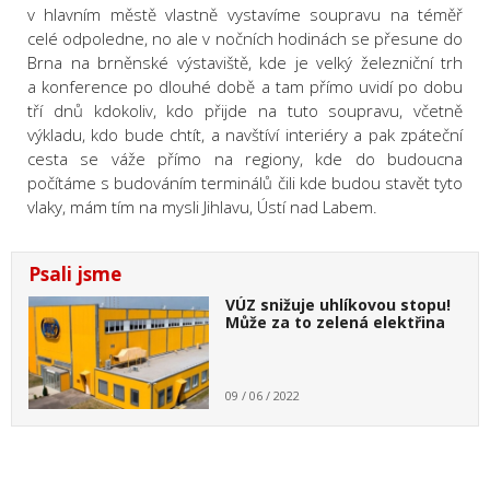
v hlavním městě vlastně vystavíme soupravu na téměř
celé odpoledne, no ale v nočních hodinách se přesune do
Brna na brněnské výstaviště, kde je velký železniční trh
a konference po dlouhé době a tam přímo uvidí po dobu
tří dnů kdokoliv, kdo přijde na tuto soupravu, včetně
výkladu, kdo bude chtít, a navštíví interiéry a pak zpáteční
cesta se váže přímo na regiony, kde do budoucna
počítáme s budováním terminálů čili kde budou stavět tyto
vlaky, mám tím na mysli Jihlavu, Ústí nad Labem.
Psali jsme
VÚZ snižuje uhlíkovou stopu!
Může za to zelená elektřina
09 / 06 / 2022