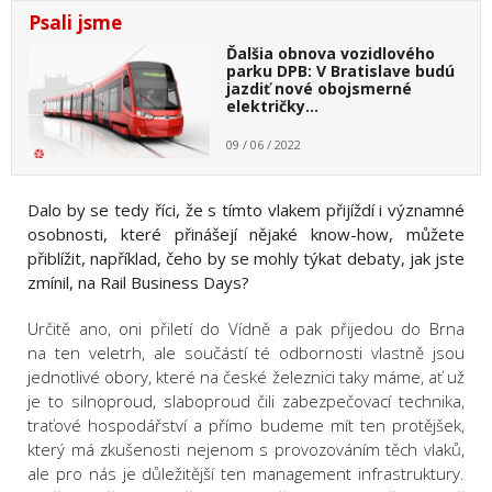
Psali jsme
Ďalšia obnova vozidlového
parku DPB: V Bratislave budú
jazdiť nové obojsmerné
električky…
09 / 06 / 2022
Dalo by se tedy říci, že s tímto vlakem přijíždí i významné
osobnosti, které přinášejí nějaké know-how, můžete
přiblížit, například, čeho by se mohly týkat debaty, jak jste
zmínil, na Rail Business Days?
Určitě ano, oni přiletí do Vídně a pak přijedou do Brna
na ten veletrh, ale součástí té odbornosti vlastně jsou
jednotlivé obory, které na české železnici taky máme, ať už
je to silnoproud, slaboproud čili zabezpečovací technika,
traťové hospodářství a přímo budeme mít ten protějšek,
který má zkušenosti nejenom s provozováním těch vlaků,
ale pro nás je důležitější ten management infrastruktury.