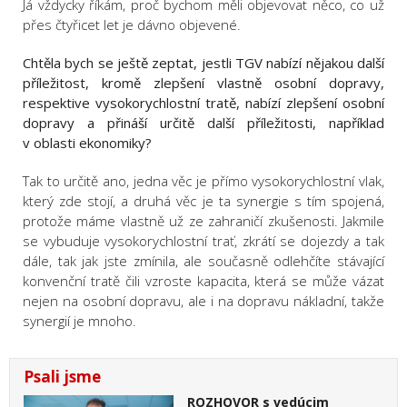
Já vždycky říkám, proč bychom měli objevovat něco, co už
přes čtyřicet let je dávno objevené.
Chtěla bych se ještě zeptat, jestli TGV nabízí nějakou další
příležitost, kromě zlepšení vlastně osobní dopravy,
respektive vysokorychlostní tratě, nabízí zlepšení osobní
dopravy a přináší určitě další příležitosti, například
v oblasti ekonomiky?
Tak to určitě ano, jedna věc je přímo vysokorychlostní vlak,
který zde stojí, a druhá věc je ta synergie s tím spojená,
protože máme vlastně už ze zahraničí zkušenosti. Jakmile
se vybuduje vysokorychlostní trať, zkrátí se dojezdy a tak
dále, tak jak jste zmínila, ale současně odlehčíte stávající
konvenční tratě čili vzroste kapacita, která se může vázat
nejen na osobní dopravu, ale i na dopravu nákladní, takže
synergií je mnoho.
Psali jsme
ROZHOVOR s vedúcim