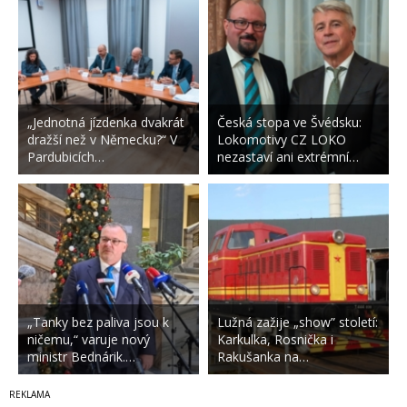
„Jednotná jízdenka dvakrát
Česká stopa ve Švédsku:
dražší než v Německu?“ V
Lokomotivy CZ LOKO
Pardubicích…
nezastaví ani extrémní…
„Tanky bez paliva jsou k
Lužná zažije „show” století:
ničemu,“ varuje nový
Karkulka, Rosnička i
ministr Bednárik.…
Rakušanka na…