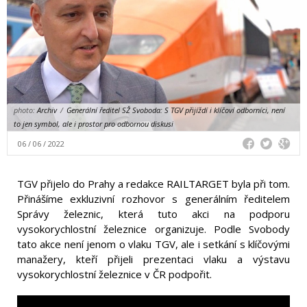
photo:
Archiv
/
Generální ředitel SŽ Svoboda: S TGV přijíždí i klíčoví odborníci, není
to jen symbol, ale i prostor pro odbornou diskusi
06 / 06 / 2022
TGV přijelo do Prahy a redakce RAILTARGET byla při tom.
Přinášíme exkluzivní rozhovor s generálním ředitelem
Správy železnic, která tuto akci na podporu
vysokorychlostní železnice organizuje. Podle Svobody
tato akce není jenom o vlaku TGV, ale i setkání s klíčovými
manažery, kteří přijeli prezentaci vlaku a výstavu
vysokorychlostní železnice v ČR podpořit.