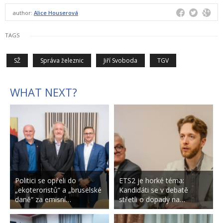
author:
Alice Houserová
TAGS
SŽ
Správa železnic
Jiří Svoboda
TGV
WHAT NEXT?
Politici se opřeli do
ETS2 je horké téma:
„ekoteroristů“ a „bruselské
Kandidáti se v debatě
daně“ za emisní…
střetli o dopady na…