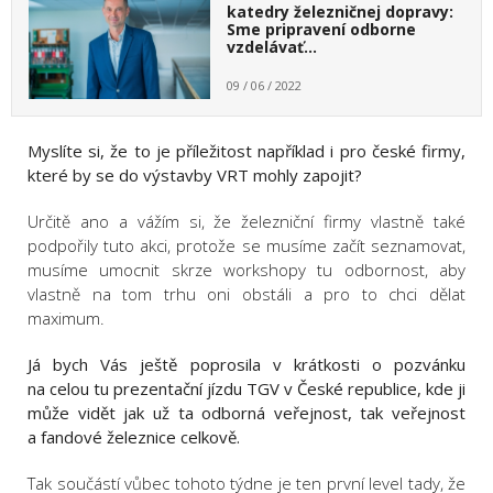
katedry železničnej dopravy:
Sme pripravení odborne
vzdelávať…
09 / 06 / 2022
Myslíte si, že to je příležitost například i pro české firmy,
které by se do výstavby VRT mohly zapojit?
Určitě ano a vážím si, že železniční firmy vlastně také
podpořily tuto akci, protože se musíme začít seznamovat,
musíme umocnit skrze workshopy tu odbornost, aby
vlastně na tom trhu oni obstáli a pro to chci dělat
maximum.
Já bych Vás ještě poprosila v krátkosti o pozvánku
na celou tu prezentační jízdu TGV v České republice, kde ji
může vidět jak už ta odborná veřejnost, tak veřejnost
a fandové železnice celkově.
Tak součástí vůbec tohoto týdne je ten první level tady, že