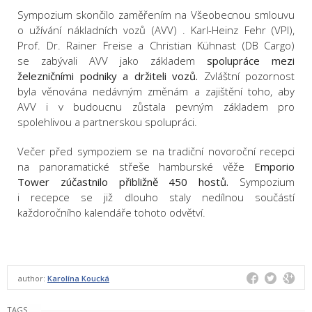
Sympozium skončilo zaměřením na Všeobecnou smlouvu
o užívání nákladních vozů (AVV) . Karl-Heinz Fehr (VPI),
Prof. Dr. Rainer Freise a Christian Kühnast (DB Cargo)
se zabývali AVV jako základem
spolupráce mezi
železničními podniky a držiteli vozů.
Zvláštní pozornost
byla věnována nedávným změnám a zajištění toho, aby
AVV i v budoucnu zůstala pevným základem pro
spolehlivou a partnerskou spolupráci.
Večer před sympoziem se na tradiční novoroční recepci
na panoramatické střeše hamburské věže
Emporio
Tower zúčastnilo přibližně 450 hostů.
Sympozium
i recepce se již dlouho staly nedílnou součástí
každoročního kalendáře tohoto odvětví.
author:
Karolína Koucká
TAGS