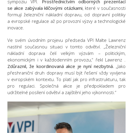
sympoziu VPI.
Prostřednictvím odborných prezentací
se akce zabývala klíčovými otázkami
, které v současnosti
formují železniční nákladní dopravu, od dopravní politiky
a evropské regulace až po provozní výzvy a technologické
inovace.
Ve svém úvodním projevu předseda VPI Malte Lawrenz
nastínil současnou situaci v tomto odvětví. „Železniční
nákladní doprava čelí velkým výzvám – politickým,
ekonomickým i v každodenním provozu,“ řekl Lawrenz .
Zdůraznil, že koordinovaná akce je nyní nezbytná.
„Jako
přeshraniční druh dopravy musí být řešení vždy vyvíjena
v evropském kontextu. To platí jak pro infrastrukturu, tak
pro regulaci. Společná akce je předpokladem pro
udržitelné posílení odvětví a zajištění jeho výkonnosti.“