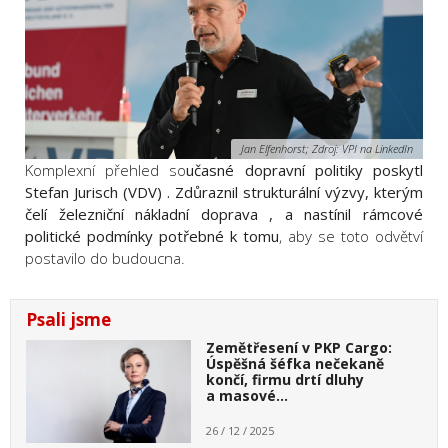
Jan Elfenhorst; Zdroj: VPI na LinkedIn
Komplexní přehled so
učasné dopravní politiky poskytl
Stefan Jurisch (VDV) . Zdůraznil strukturální výzvy, kterým
čelí železniční nákladní doprava , a nastínil rámcové
politické podmínky potřebné k tomu
, aby se toto odvětví
postavilo do budoucna.
Psali jsme
Zemětřesení v PKP Cargo:
Úspěšná šéfka nečekaně
končí, firmu drtí dluhy
a masové…
26 / 12 / 2025