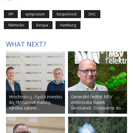
VPI
sympozium
bezpečnost
DAC
Německo
Evropa
Hamburg
WHAT NEXT?
Hrochostroj chystá investici
Generální ředitel MSV
do 160tunové mašiny.
elektronika Radek
Výroba zabere…
Škrobánek: Dodáváme do…