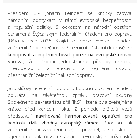
Prezident UIP Johann Feindert se kriticky zabýval
národními odchylkami v rámci evropské bezpečnostní
a regulační politiky. S odkazem na národní opatření
oznámená Švýcarským federálním úřadem pro dopravu
(BAV) v roce 2025 týkající se revize dvojkolí Feindert
zdůraznil, že bezpečnost v železniční nákladní dopravě lze
koncipovat a implementovat pouze na evropské úrovni.
Varoval, že národní jednostranné přístupy ohrožují
interoperabilitu a efektivitu a zejména oslabují
přeshraniční železniční nákladní dopravu.
Jako klíčový referenční bod pro budoucí opatření Feindert
poukázal na závěrečnou zprávu pracovní skupiny
Společného sekretariátu sítě (JNS) , která byla zveřejněna
krátce před koncem roku. Z pohledu držitelů vozů
představují
navrhovaná harmonizovaná opatření pro
kontrolu rizik vhodný evropský rámec
. Prioritou, jak
zdůraznil, není zavedení dalších pravidel, ale důsledné
a jednotné uplatňování stávajících evropských požadavků