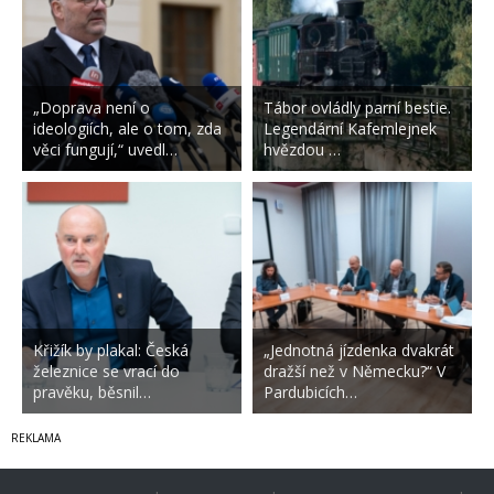
„Doprava není o
Tábor ovládly parní bestie.
ideologiích, ale o tom, zda
Legendární Kafemlejnek
věci fungují,“ uvedl…
hvězdou …
Křižík by plakal: Česká
„Jednotná jízdenka dvakrát
železnice se vrací do
dražší než v Německu?“ V
pravěku, běsnil…
Pardubicích…