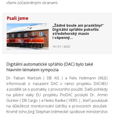
všemi zúčastněnými stranami.
Psali jsme
„Žádné boule ani praskliny!“
Digitální spřáhlo pokořilo
středohorský masiv
i vápenný…
14 / 01 / 2026
Digitální automatické spřáhlo (DAC) bylo také
hlavním tématem sympozia
Dr. Fabian Wartzek ( DB AG ) a Felix Holtmann (WLE)
informovali o nasazení DAC v rámci projektu DAC4EU
a podělili se o poznatky z provozního použití. Další pohledy
na pilotní vlaky EU projektu PioDAC poskytli Dr. Armin
Günter ( DB Cargo ) a Heiko Radke ( VERS ) , kteří poukázali
na důležitost monitorování údržby a provozních zkoušek.
Kromě toho Jörg Stephan (německé spolkové ministerstvo