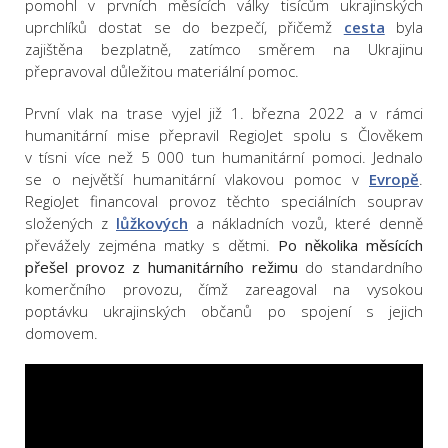
pomohl v prvních měsících války tisícům ukrajinských
uprchlíků dostat se do bezpečí, přičemž
cesta
byla
zajištěna bezplatně, zatímco směrem na Ukrajinu
přepravoval důležitou materiální pomoc.
První vlak na trase vyjel již 1. března 2022 a v rámci
humanitární mise přepravil RegioJet spolu s Člověkem
v tísni více než 5 000 tun humanitární pomoci. Jednalo
se o největší humanitární vlakovou pomoc v
Evropě
.
RegioJet financoval provoz těchto speciálních souprav
složených z
lůžkových
a nákladních vozů, které denně
převážely zejména matky s dětmi.
Po několika měsících
přešel provoz z humanitárního režimu
do standardního
komerčního provozu, čímž zareagoval na vysokou
poptávku ukrajinských občanů po spojení s jejich
domovem.