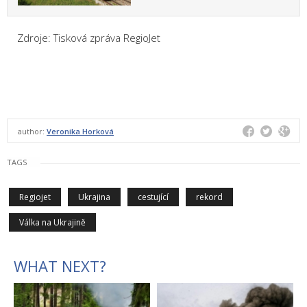
Zdroje: Tisková zpráva RegioJet
author:
Veronika Horková
TAGS
Regiojet
Ukrajina
cestující
rekord
Válka na Ukrajině
WHAT NEXT?