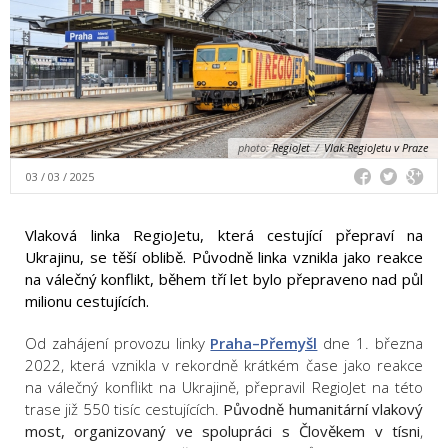
photo:
RegioJet
/
Vlak RegioJetu v Praze
03 / 03 / 2025
Vlaková linka RegioJetu, která cestující přepraví na
Ukrajinu, se těší oblibě. Původně linka vznikla jako reakce
na válečný konflikt, během tří let bylo přepraveno nad půl
milionu cestujících.
Od zahájení provozu linky
Praha–Přemyšl
dne 1. března
2022, která vznikla v rekordně krátkém čase jako reakce
na válečný konflikt na Ukrajině, přepravil RegioJet na této
trase již 550 tisíc cestujících.
Původně humanitární vlakový
most, organizovaný ve spolupráci s Člověkem v tísni
,