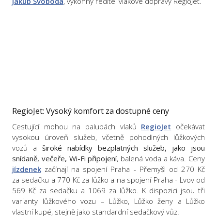
Jakub Svoboda
, výkonný ředitel vlakové dopravy RegioJet.
RegioJet: Vysoký komfort za dostupné ceny
Cestující mohou na palubách vlaků
RegioJet
očekávat
vysokou úroveň služeb, včetně pohodlných lůžkových
vozů a
široké nabídky bezplatných služeb, jako jsou
snídaně, večeře, Wi-Fi připojení
, balená voda a káva. Ceny
jízdenek
začínají na spojení Praha - Přemyšl od 270 Kč
za sedačku a 770 Kč za lůžko a na spojení Praha - Lvov od
569 Kč za sedačku a 1069 za lůžko. K dispozici jsou tři
varianty lůžkového vozu – Lůžko, Lůžko ženy a Lůžko
vlastní kupé, stejně jako standardní sedačkový vůz.