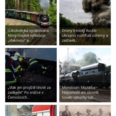
Úzkokolejka vyrabovaná.
Drony trestají Rusko:
Nový majitel vyhlašuje
Ukrajinci roztrhali cisterny a
„vlakovou“ a…
zastavili…
„Vlak jim projíždí těsně za
Monstrum Mazutka:
zadkem!“ Po srážce v
Nepomohl ani olovník.
Černošicích…
Sověti výbuchy tutl…