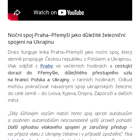
Noční spoj Praha–Přemyšl jako důležité železniční
spojení na Ukrajinu
Dnes funguje linka Praha–Přemyšl jako noční spoj, který
denně propojuje Českou republiku s Polskem a Ukrajinou.
Vlak odjíždí z
Prahy
ve večerních hodinách a
cestující
dorazí do Přemyšle, důležitého přestupního uzlu
na hranici Polska a Ukrajiny
, v ranních hodinách. Odtud
mohou pokračovat návaznými spoji ukrajinských železnic
do celé země – do Lvova, Kyjeva, Dnipra, Záporoží a dalších
měst.
„
Díky lůžkovým vozům nabízí tento spoj oproti autobusům
a osobním automobilům nesrovnatelně vyšší úroveň pohodlí.
Další výhodou vlakového spojení je zaručený přestup
–
na příjezd vlaku z Ukrajiny čekáme i v případě zpoždění
,” říká