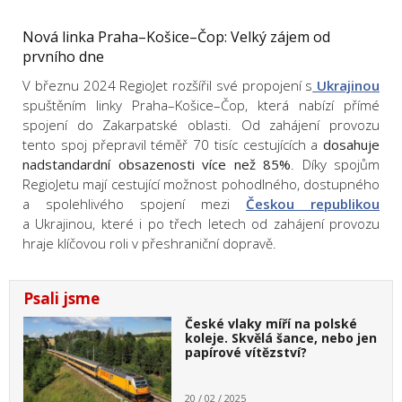
Nová linka Praha–Košice–Čop: Velký zájem od
prvního dne
V březnu 2024 RegioJet rozšířil své propojení s
Ukrajinou
spuštěním linky Praha–Košice–Čop, která nabízí přímé
spojení do Zakarpatské oblasti. Od zahájení provozu
tento spoj přepravil téměř 70 tisíc cestujících a
dosahuje
nadstandardní obsazenosti více než 85%
. Díky spojům
RegioJetu mají cestující možnost pohodlného, dostupného
a spolehlivého spojení mezi
Českou republikou
a Ukrajinou, které i po třech letech od zahájení provozu
hraje klíčovou roli v přeshraniční dopravě.
Psali jsme
České vlaky míří na polské
koleje. Skvělá šance, nebo jen
papírové vítězství?
20 / 02 / 2025