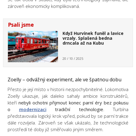
zároveň ekonomicky komplikovaná.
Psali jsme
Když Hurvínek funěl a lavice
vrzaly. Splašená bedna
drncala až na Kubu
20 / 10 / 2025
Zoelly – odvážný experiment, ale ve špatnou dobu
Přesto je její místo v historii nezpochybnitelné. Lokomotiva
Zoelly ukazuje, jak daleko sahaly ambice konstruktérů,
kteří
nebyli ochotni přijmout konec parní éry bez pokusu
o
modernizaci
tradiční technologie
. Turbína
představovala logický krok vpřed, pokud by se parní trakce
dále rozvíjela. Zároveň se však ukázalo, že technologické
prostředí té doby již směřovalo jiným směrem.