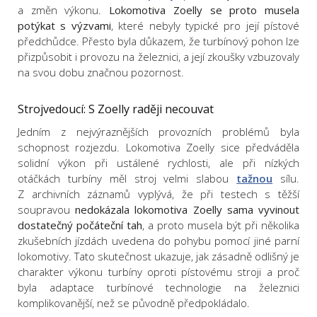
a změn výkonu.
Lokomotiva Zoelly se proto musela
potýkat s výzvami
, které nebyly typické pro její pístové
předchůdce. Přesto byla důkazem, že turbínový pohon lze
přizpůsobit i provozu na železnici, a její zkoušky vzbuzovaly
na svou dobu značnou pozornost.
Strojvedoucí: S Zoelly raději necouvat
Jedním z nejvýraznějších provozních problémů byla
schopnost rozjezdu. Lokomotiva Zoelly sice předváděla
solidní výkon při ustálené rychlosti, ale při nízkých
otáčkách turbíny měl stroj velmi slabou
tažnou
sílu.
Z archivních záznamů vyplývá, že při testech s těžší
soupravou
nedokázala lokomotiva Zoelly sama vyvinout
dostatečný počáteční tah
, a proto musela být při několika
zkušebních jízdách uvedena do pohybu pomocí jiné parní
lokomotivy. Tato skutečnost ukazuje, jak zásadně odlišný je
charakter výkonu turbíny oproti pístovému stroji a proč
byla adaptace turbínové technologie na železnici
komplikovanější, než se původně předpokládalo.