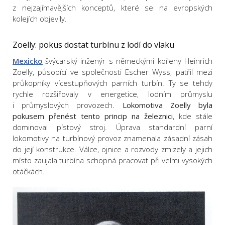
z nejzajímavějších konceptů, které se na evropských
kolejích objevily.
Zoelly: pokus dostat turbínu z lodí do vlaku
Mexicko
-švýcarský inženýr s německými kořeny Heinrich
Zoelly, působící ve společnosti Escher Wyss, patřil mezi
průkopníky více­stupňových parních turbín. Ty se tehdy
rychle rozšiřovaly v energetice, lodním průmyslu
i průmyslových provozech.
Lokomotiva Zoelly byla
pokusem přenést tento princip na železnici
, kde stále
dominoval pístový stroj. Úprava standardní parní
lokomotivy na turbínový provoz znamenala zásadní zásah
do její konstrukce. Válce, ojnice a rozvody zmizely a jejich
místo zaujala turbína schopná pracovat při velmi vysokých
otáčkách.