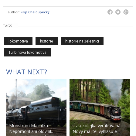
author:
Filip Chaloupecký
TAGS
lokomotiva
historie
historie na železnici
Turbínová lokomotiva
WHAT NEXT?
Monstrum Mazutka:
Úzkokolejka vyrabovaná.
Nepomohl ani olovník.
Nový majitel vyhlašuje