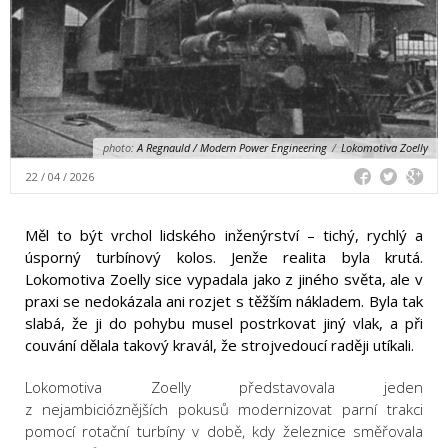
photo:
A Regnauld / Modern Power Engineering
/
Lokomotiva Zoelly
22 / 04 / 2026
Měl to být vrchol lidského inženýrství – tichý, rychlý a
úsporný turbínový kolos. Jenže realita byla krutá.
Lokomotiva Zoelly sice vypadala jako z jiného světa, ale v
praxi se nedokázala ani rozjet s těžším nákladem. Byla tak
slabá, že ji do pohybu musel postrkovat jiný vlak, a při
couvání dělala takový kravál, že strojvedoucí raději utíkali.
Lokomotiva Zoelly představovala jeden
z nejambicióznějších pokusů modernizovat parní trakci
pomocí rotační turbíny v době, kdy železnice směřovala