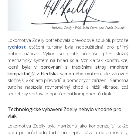
Heinrich Zoelly / Wikimedia Commons Public Domain
Lokomotiva Zoelly potřebovala převodové soukolí, protože
rychlost
otáčení turbíny byla nepoužitelná pro přímý
pohon náprav. Výkon se proto přenášel přes složitý
mechanický systém na hnací kola. Vznikla tak konstrukce,
která
byla v porovnání s tradičními stroji mnohem
kompaktnější z hlediska samotného motoru
, ale zároveň
složitější v oblasti převodů a pomocných zařízení. Samotná
turbína nabízela rovnoměrný chod a nižší vibrace, což
teoreticky snižovalo opotřebení komponentů i kolejí.
Technologické vybavení Zoelly nebylo vhodné pro
vlak
Lokomotiva Zoelly byla navržena jako kondenzující, takže
para po průchodu turbínou nepřecházela do atmosféry,