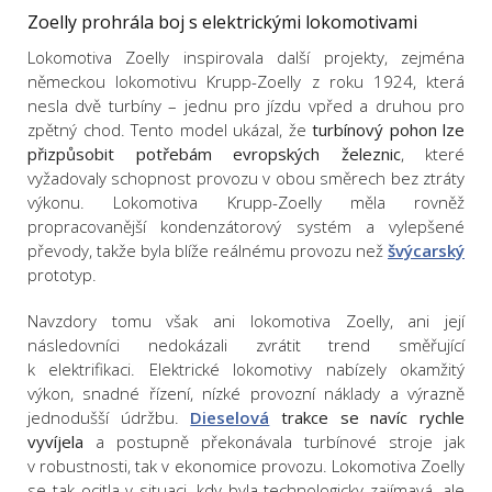
Zoelly prohrála boj s elektrickými lokomotivami
Lokomotiva Zoelly inspirovala další projekty, zejména
německou lokomotivu Krupp-Zoelly z roku 1924, která
nesla dvě turbíny – jednu pro jízdu vpřed a druhou pro
zpětný chod. Tento model ukázal, že
turbínový pohon lze
přizpůsobit potřebám evropských železnic
, které
vyžadovaly schopnost provozu v obou směrech bez ztráty
výkonu. Lokomotiva Krupp-Zoelly měla rovněž
propracovanější kondenzátorový systém a vylepšené
převody, takže byla blíže reálnému provozu než
švýcarský
prototyp.
Navzdory tomu však ani lokomotiva Zoelly, ani její
následovníci nedokázali zvrátit trend směřující
k elektrifikaci. Elektrické lokomotivy nabízely okamžitý
výkon, snadné řízení, nízké provozní náklady a výrazně
jednodušší údržbu.
Dieselová
trakce se navíc rychle
vyvíjela
a postupně překonávala turbínové stroje jak
v robustnosti, tak v ekonomice provozu. Lokomotiva Zoelly
se tak ocitla v situaci, kdy byla technologicky zajímavá, ale