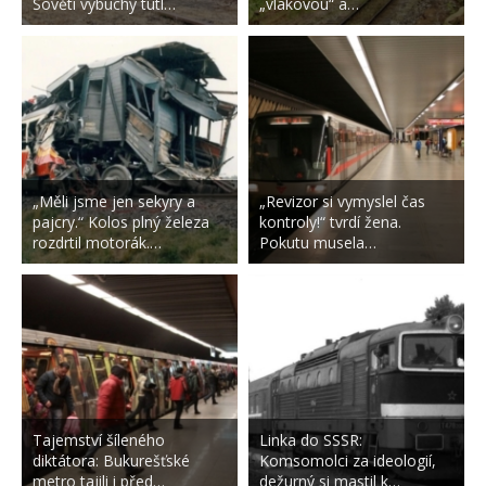
Sověti výbuchy tutl…
„vlakovou“ a…
„Měli jsme jen sekyry a
„Revizor si vymyslel čas
pajcry.“ Kolos plný železa
kontroly!“ tvrdí žena.
rozdrtil motorák.…
Pokutu musela…
Tajemství šíleného
Linka do SSSR:
diktátora: Bukurešťské
Komsomolci za ideologií,
metro tajili i před…
dežurný si mastil k…