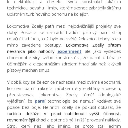
k elektrifikaci a dieselu. Svou konstrukcí ukázala
technickou odvahu i limity, které nakonec zabránily širšímu
uplatnění turbínového pohonu na kolejích.
Lokomotiva Zoelly patří mezi nejodvážnější projekty své
doby. Pokusila se nahradit tradiční pístový parní stroj
rotační turbínou, což bylo ve světě železnice tehdy zcela
mimo zavedené postupy.
Lokomotiva Zoelly přitom
nevznikla jako nahodilý
experiment
, ale jako výsledek
dlouhodobé víry svého konstruktéra, že parní turbína je
účinnějším a elegantnějším zdrojem hnací síly než jakýkoli
pístový mechanismus.
V době, kdy se železnice nacházela mezi dvěma epochami,
koncem parní trakce a začátkem éry elektřiny a dieselu,
představovala lokomotiva Zoelly téměř ideologické
vyjádření, že
parní
technologie se nemusí vzdávat své
pozice bez boje. Heinrich Zoelly se pokusil dokázat, že
turbína dokáže v praxi nabídnout vyšší účinnost,
rovnoměrnější chod
a potenciálně i nižší provozní náklady.
Stroj, který nesl jeho jméno, se proto stal jedním