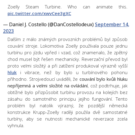
Zoelly Steam Turbine. Who can animate this.
pic.twitter.com/xwvCee3gXC
— Daniel J. Costello (@DanCostellodeux)
September 14,
2023
Dalším z málo známých provozních problémů byl způsob
couvání stroje. Lokomotiva Zoelly používala pouze jednu
turbínu pro jízdu vpřed i vzad, což znamenalo, že zpětný
chod musel být řešen mechanicky. Reverzační převod byl
proto velmi složitý a při zatížení produkoval výrazně vyšší
hluk
i vibrace, než by bylo u turbínového pohonu
příhodno. Strojvedoucí uváděli, že
couvání bylo kvůli hluku
nepříjemná a velmi složité na ovládání
, což podtrhuje, jak
obtížné bylo přizpůsobit turbínu provozu na kolejích bez
zásahu do samotného principu jejího fungování. Tento
problém byl natolik výrazný, že pozdější německá
konstrukce Krupp-Zoelly raději použila dvě samostatné
turbíny, aby se nutnosti mechanické reverzace zcela
vyhnula.