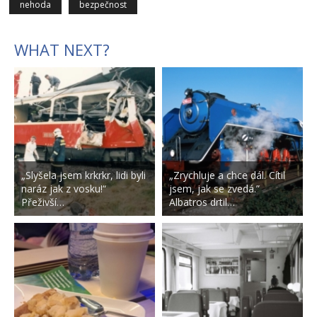
nehoda
bezpečnost
WHAT NEXT?
„Slyšela jsem krkrkr, lidi byli
„Zrychluje a chce dál. Cítil
naráz jak z vosku!“
jsem, jak se zvedá.”
Přeživší…
Albatros drtil…