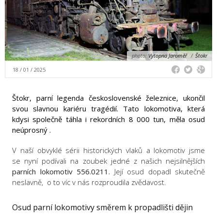
photo:
Vytopna Jaroměř
/
Štokr
18 / 01 / 2025
Štokr, parní legenda československé železnice, ukončil
svou slavnou kariéru tragédií. Tato lokomotiva, která
kdysi společně táhla i rekordních 8 000 tun, měla osud
neúprosný .
V naší obvyklé sérii historických vlak
ů
a lokomotiv jsme
se nyní podívali na zoubek jedné z našich nejsilnějších
parních lokomotiv 556.0211.
Její osud dopadl skutečně
neslavně, o to víc v nás rozproudila zvědavost.
Osud parní lokomotivy směrem k propadlišti dějin