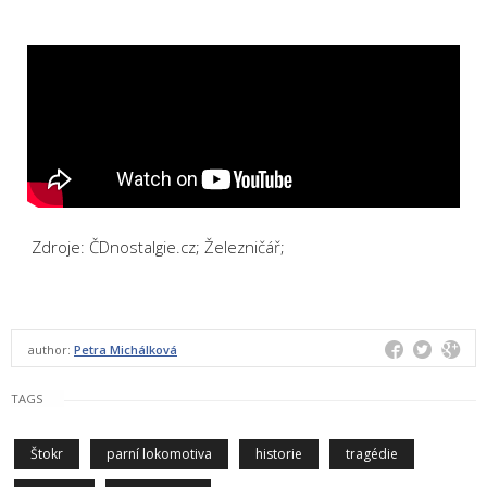
Zdroje: ČDnostalgie.cz; Železničář;
author:
Petra Michálková
TAGS
Štokr
parní lokomotiva
historie
tragédie