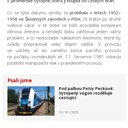
v Jaroměřské výtopně, která ji koupila od Českých drah.
Co se týká datumu výroby, ta
probíhala v letech 1952–
1958 ve
Škodových závodech v Plzni
,
čili krátce po druhé
světové válce. V té době se totiž prováděla komplexní
obnova železnic a tehdejší dobu zatěžoval jeden vážný
problém, a to
nedostatek nákladních lokomotiv, které by
zvládly přepravovat velký objem zátěže.
V provozu
se udržely až do samého konce parního provozu
na počátku osmdesátýh let.
11. července 1981 odvezla
poslední manipulační vlak v pravidelném provozu.
Psali jsme
Pod palbou Petry Peckové:
Vytopený vagon rozděluje
cestující
15 / 01 / 2025