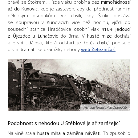
právě se Štokrem.
„Jízda vlaku probíhá bez
mimořádností
až do Kunovic,
kde je zastaven, aby dal přednost ranním
dělnickým osobákům. Ve chvíli, kdy Štokr postává
se soupravou v Kunovicích více než hodinu, vjíždí do
sousední stanice Hradčovice osobní vlak
4104 jedoucí
z Újezdce u Luhačovic
do Brna. V
husté mlze
dochází
k první události, která odstartuje řetěz chyb,“ popisuje
první dramatické okamžiky nehody
web Železničář.
Nehoda Hradčovice, Železničář
Podobnost s nehodou U Stéblové je až zarážející
Na vině stála
hustá mlha a záměna návěsti.
To zpusobilo