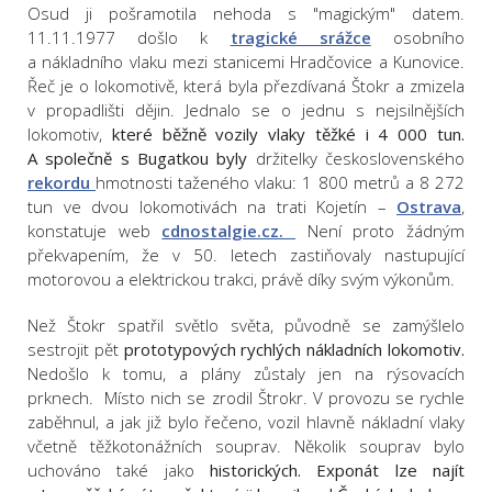
Osud ji pošramotila nehoda s "magickým" datem.
11.11.1977 došlo k
tragické srážce
osobního
a nákladního vlaku mezi stanicemi Hradčovice a Kunovice.
Řeč je o lokomotivě, která byla přezdívaná Štokr a zmizela
v propadlišti dějin. Jednalo se o jednu s nejsilnějších
lokomotiv,
které běžně vozily vlaky těžké i 4 000 tun.
A společně s Bugatkou byly
držitelky československého
rekordu
hmotnosti taženého vlaku: 1 800 metrů a 8 272
tun ve dvou lokomotivách na trati Kojetín –
Ostrava
,
konstatuje web
cdnostalgie.cz.
Není proto žádným
překvapením, že v 50. letech zastiňovaly nastupující
motorovou a elektrickou trakci, právě díky svým výkonům.
Než Štokr spatřil světlo světa, původně se zamýšlelo
sestrojit pět
prototypových rychlých nákladních lokomotiv.
Nedošlo k tomu, a plány zůstaly jen na rýsovacích
prknech. Místo nich se zrodil Štrokr. V provozu se rychle
zaběhnul, a jak již bylo řečeno, v
ozil hlavně nákladní vlaky
včetně těžkotonážních souprav. Několik souprav bylo
uchováno také jako
historických. Exponát lze najít