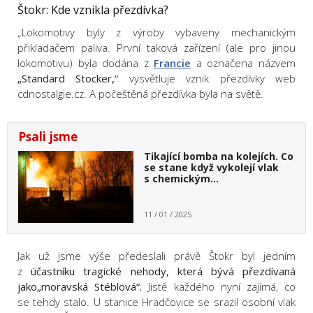
Štokr: Kde vznikla přezdívka?
„Lokomotivy byly z výroby vybaveny mechanickým
přikladačem paliva. První taková zařízení (ale pro jinou
lokomotivu) byla dodána z
Francie
a označena názvem
„Standard Stocker,“
vysvětluje vznik přezdívky web
cdnostalgie.cz. A počeštěná přezdívka byla na světě.
Psali jsme
Tikající bomba na kolejích. Co
se stane když vykolejí vlak
s chemickým…
11 / 01 / 2025
Jak už jsme výše předeslali právě Štokr byl jedním
z
účastníku tragické nehody, která bývá přezdívaná
jako
„moravská Stéblová“.
Jistě každého nyní zajímá, co
se tehdy stalo.
U stanice Hradčovice se
srazil osobní vlak