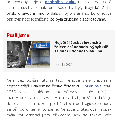
nedovolený odjezd
osobního vlaku
na trať, na které
se nacházel vlak nákladní. Následky
byly tragické, 5 lidí
přišlo o život a mnoho dalších
bylo zraněno. Lokomotiva
pak byla natolik zničena,
že byla zrušena a sešrotována.
Psali jsme
Největší československá
železniční nehoda. Výhybkář
se snažil dohnat vlak i na…
14 / 11 / 2024
Není bez povšimnutí, že tato nehoda silně připomíná
nejtragičtější událost na české železnici
U Stéblové
roku
1960. Nelze přehlédnout shodné rysy – záměna návěsti,
marný pokus o zastavení vlaku na trati, požár a další. Je
doslova alarmující, že i po 17 letech od tragické nehody
se přihodilo téměř to samé. Nehoda U Stéblové naopak
měla být odstrašujícím příkladem, aby se takové věci