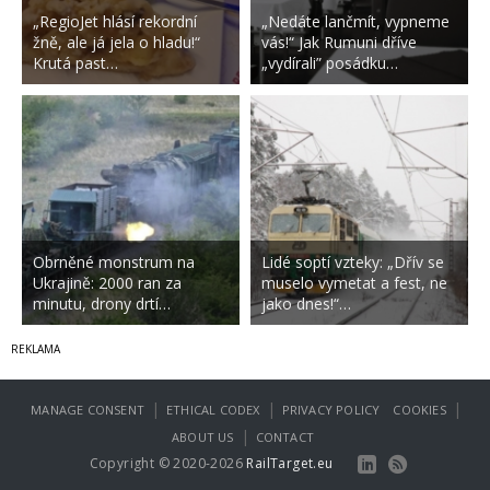
„RegioJet hlásí rekordní
„Nedáte lančmít, vypneme
žně, ale já jela o hladu!“
vás!“ Jak Rumuni dříve
Krutá past…
„vydírali” posádku…
Obrněné monstrum na
Lidé soptí vzteky: „Dřív se
Ukrajině: 2000 ran za
muselo vymetat a fest, ne
minutu, drony drtí…
jako dnes!“…
|
|
|
MANAGE CONSENT
ETHICAL CODEX
PRIVACY POLICY
COOKIES
|
ABOUT US
CONTACT
Copyright © 2020-2026
RailTarget.eu