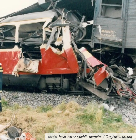
photo:
hasicovo.cz / public domain
/
Tragédie u Krouny