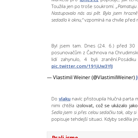
Toužila jen po troše soukromí.
„Pamatuju si
Nastupovalo nás asi pět. Byla jsem hrozně
sedadlo k oknu,“
vzpomíná na chvíle před 
Byl jsem tam. Dnes (24. 6.) před 30 
posunovačům z Čachnova na Chrudimsku. 
lidí zahynulo, 4 byli zranění.Posádk
pic.twitter.com/191jUw3YlJ
— Vlastimil Weiner (@VlastimilWeiner)
Do
vlaku
navíc přistoupila hlučná parta m
nimi chtěla i
zolovat, což se ukázalo jak
Sedla jsem si přes celou sedačku tak, aby s
popisuje tehdejší situaci. Kdyby seděla ji
Psali jsme