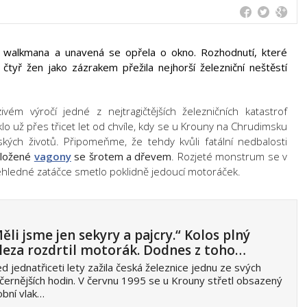
si walkmana a unavená se opřela o okno. Rozhodnutí, které
 čtyř žen jako zázrakem přežila nejhorší železniční neštěstí
ém výročí jedné z nejtragičtějších železničních katastrof
klo už přes třicet let od chvíle, kdy se u Krouny na Chrudimsku
ských životů. Připomeňme, že tehdy kvůli fatální nedbalosti
naložené
vagony
se šrotem a dřevem
. Rozjeté monstrum se v
přehledné zatáčce smetlo poklidně jedoucí motoráček.
ěli jsme jen sekyry a pajcry.“ Kolos plný
leza rozdrtil motorák. Dodnes z toho…
d jednatřiceti lety zažila česká železnice jednu ze svých
černějších hodin. V červnu 1995 se u Krouny střetl obsazený
bní vlak…