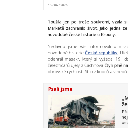
15 / 06 / 2026
Toužila jen po troše soukromí, vzala 
Markétě zachránilo život. Jako jedna ze
novodobé české historie u Krouny.
Nedávno jsme vás informovali o mraziv
novodobé historie
České republiky
. Ute
odehrál masakr, který si vyžádal 19 lid
železničářů ujely z Čachnova
čtyři plně 
obrovské rychlosti řítilo z kopců a v ne
Psali jsme
„M
že
Pře
nej
oso