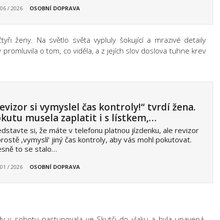
 06 / 2026
OSOBNÍ DOPRAVA
yři ženy. Na světlo světa vypluly šokující a mrazivé detaily
promluvila o tom, co viděla, a z jejích slov doslova tuhne krev
evizor si vymyslel čas kontroly!“ tvrdí žena.
kutu musela zaplatit i s lístkem,…
dstavte si, že máte v telefonu platnou jízdenku, ale revizor
prostě ‚vymyslí‘ jiný čas kontroly, aby vás mohl pokutovat.
sně to se stalo…
 01 / 2026
OSOBNÍ DOPRAVA
dy v sobotu nastupovala ve Skutči do vlaku a byla unavená.