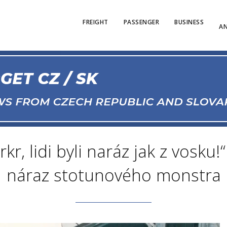
FREIGHT
PASSENGER
BUSINESS
AN
rkr, lidi byli naráz jak z vosku!
náraz stotunového monstra