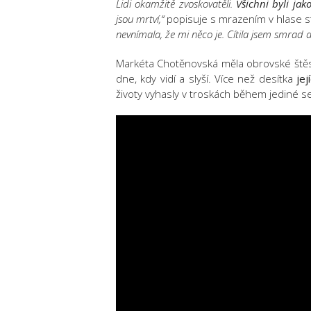
Lidi okamžitě zvoskovatěli.
Všichni byli jak
jsou mrtví,“
popisuje s mrazením v hlase sta
nevnímala, že mi něco je. Cítila jsem smrad a
Markéta Chotěnovská měla obrovské štěstí
dne, kdy vidí a slyší. Více než desítka
jej
životy vyhasly v troskách během jediné s