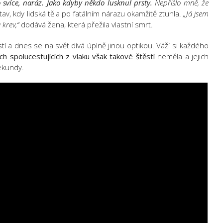
o svíce, naráz. Jako kdyby někdo lusknul prsty.
Nepřišlo mně, že
v, kdy lidská těla po fatálním nárazu okamžitě ztuhla.
„Já jsem
 krev,“
dodává žena, která přežila vlastní smrt.
 a dnes se na svět dívá úplně jinou optikou. Váží si každého
ích spolucestujících z vlaku však takové štěstí
neměla a jejich
ekundy.