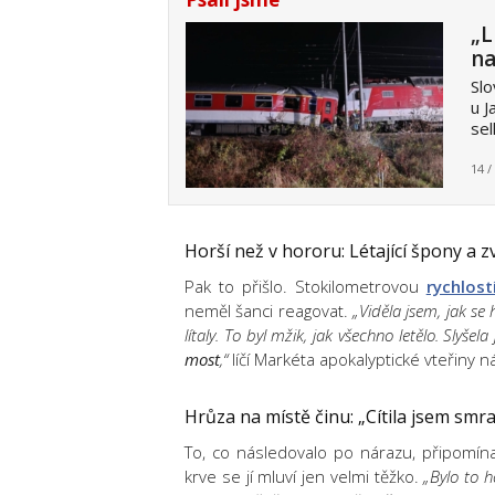
„L
na
Slo
u J
sel
14 /
Horší než v hororu: Létající špony a 
Pak to přišlo. Stokilometrovou
rychlost
neměl šanci reagovat.
„Viděla jsem, jak se
lítaly. To byl mžik, jak všechno letělo. Slyšela
most
,“
líčí Markéta apokalyptické vteřiny n
Hrůza na místě činu: „Cítila jsem smra
To, co následovalo po nárazu, připomín
krve se jí mluví jen velmi těžko.
„Bylo to h