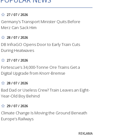
27 / 07 / 2026
Germany’s Transport Minister Quits Before
Merz Can Sack Him
28 / 07 / 2026
DB InfraGO Opens Door to Early Train Cuts
During Heatwaves
27 / 07 / 2026
Fortescue’s 34,000-Tonne Ore Trains Get a
Digital Upgrade from Knorr-Bremse
28 / 07 / 2026
Bad Dad or Useless Crew? Train Leaves an Eight-
Year-Old Boy Behind
29 / 07 / 2026
Climate Change Is Moving the Ground Beneath
Europe’s Railways