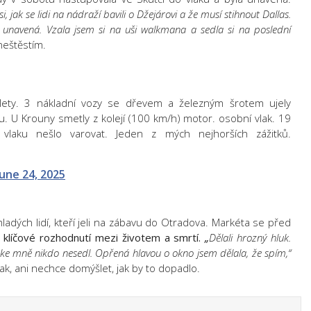
, jak se lidi na nádraží bavili o Džejárovi a že musí stihnout Dallas.
 unavená. Vzala jsem si na uši walkmana a sedla si na poslední
neštěstím.
lety. 3 nákladní vozy se dřevem a železným šrotem ujely
U Krouny smetly z kolejí (100 km/h) motor. osobní vlak. 19
u vlaku nešlo varovat. Jeden z mých nejhorších zážitků.
June 24, 2025
ladých lidí, kteří jeli na zábavu do Otradova. Markéta se před
o klíčové rozhodnutí mezi životem a smrtí.
„
Dělali hrozný hluk.
i ke mně nikdo nesedl. Opřená hlavou o okno jsem dělala, že spím,“
nak, ani nechce domýšlet, jak by to dopadlo.