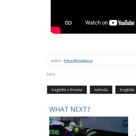
author:
Petra Michálková
TAGS
tragédie u Krouny
nehoda
tragédie
WHAT NEXT?