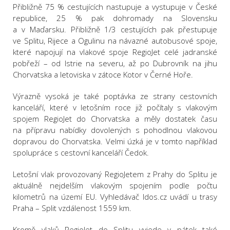
Přibližně 75 % cestujících nastupuje a vystupuje v České
republice, 25 % pak dohromady na Slovensku
a v Maďarsku. Přibližně 1/3 cestujících pak přestupuje
ve Splitu, Rijece a Ogulinu na návazné autobusové spoje,
které napojují na vlakové spoje RegioJet celé jadranské
pobřeží – od Istrie na severu, až po Dubrovník na jihu
Chorvatska a letoviska v zátoce Kotor v Černé Hoře.
Výrazně vysoká je také poptávka ze strany cestovních
kanceláří, které v letošním roce již počítaly s vlakovým
spojem RegioJet do Chorvatska a měly dostatek času
na přípravu nabídky dovolených s pohodlnou vlakovou
dopravou do Chorvatska. Velmi úzká je v tomto například
spolupráce s cestovní kanceláří Čedok.
Letošní vlak provozovaný RegioJetem z Prahy do Splitu je
aktuálně nejdelším vlakovým spojením podle počtu
kilometrů na území EU. Vyhledávač Idos.cz uvádí u trasy
Praha – Split vzdálenost 1559 km.
Kromě vlaků RegioJet do Splitu vyjede v pátek také