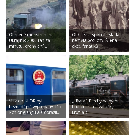
Obrněné monstrum na
Obří lež a spiknutí, vláda
Ukrajině: 2000 ran za
neměla potuchy. Šílená
minutu, drony drtí…
akce fanatiků,…
Vlak do KLDR byl
„Ušatá“: Plechy na dýmnici,
beznadějně vyprodaný. Do
brutální síla a zatáčky
Pchjongjangu ale dorazil…
krotila s…