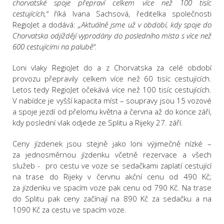
chorvatské spoje přepraví celkem více než 100 tisíc
cestujících,“
říká Ivana Sachsová, ředitelka společnosti
RegioJet a dodává:
„Aktuálně jsme už v období, kdy spoje do
Chorvatska odjíždějí vyprodány do posledního místa s více než
600 cestujícími na palubě“.
Loni vlaky RegioJet do a z Chorvatska za celé období
provozu přepravily celkem více než 60 tisíc cestujících.
Letos tedy RegioJet očekává více než 100 tisíc cestujících.
V nabídce je vyšší kapacita míst – soupravy jsou 15 vozové
a spoje jezdí od přelomu května a června až do konce září,
kdy poslední vlak odjede ze Splitu a Rijeky 27. září.
Ceny jízdenek jsou stejně jako loni výjimečně nízké –
za jednosměrnou jízdenku včetně rezervace a všech
služeb - pro cestu ve voze se sedačkami zaplatí cestující
na trase do Rijeky v červnu akční cenu od 490 Kč;
za jízdenku ve spacím voze pak cenu od 790 Kč. Na trase
do Splitu pak ceny začínají na 890 Kč za sedačku a na
1090 Kč za cestu ve spacím voze.