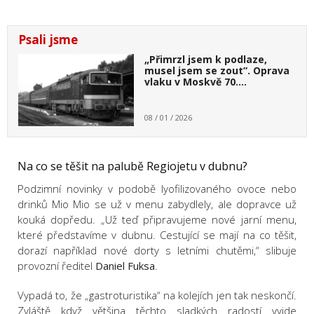
Psali jsme
„Přimrzl jsem k podlaze,
musel jsem se zout”. Oprava
vlaku v Moskvě 70.…
08 / 01 / 2026
Na co se těšit na palubě Regiojetu v dubnu?
Podzimní novinky v podobě lyofilizovaného ovoce nebo
drinků Mio Mio se už v menu zabydlely, ale dopravce už
kouká dopředu. „Už teď připravujeme nové jarní menu,
které představíme v dubnu. Cestující se mají na co těšit,
dorazí například nové dorty s letními chutěmi,“ slibuje
provozní ředitel
Daniel Fuksa
.
Vypadá to, že „gastroturistika“ na kolejích jen tak neskončí.
Zvláště když většina těchto sladkých radostí vyjde