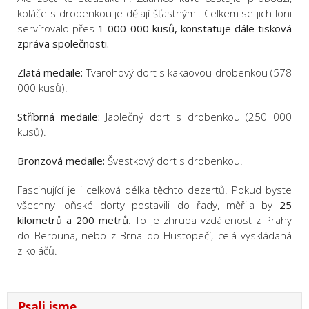
koláče s drobenkou je dělají šťastnými. Celkem se jich loni
servírovalo přes
1 000 000 kusů, konstatuje dále tisková
zpráva společnosti.
Zlatá medaile:
Tvarohový dort s kakaovou drobenkou (578
000 kusů).
Stříbrná medaile:
Jablečný dort s drobenkou (250 000
kusů).
Bronzová medaile:
Švestkový dort s drobenkou.
Fascinující je i celková délka těchto dezertů. Pokud byste
všechny loňské dorty postavili do řady, měřila by
25
kilometrů a 200 metrů
. To je zhruba vzdálenost z Prahy
do Berouna, nebo z Brna do Hustopečí, celá vyskládaná
z koláčů.
Psali jsme