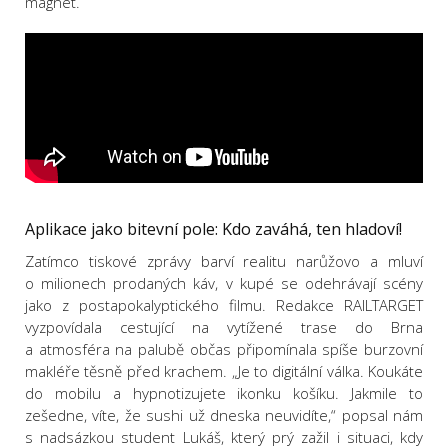
magnet.
Aplikace jako bitevní pole: Kdo zaváhá, ten hladoví!
Zatímco tiskové zprávy barví realitu narůžovo a mluví
o milionech prodaných káv, v kupé se odehrávají scény
jako z postapokalyptického filmu. Redakce RAILTARGET
vyzpovídala cestující na vytížené trase do Brna
a atmosféra na palubě občas připomínala spíše burzovní
makléře těsně před krachem. „Je to digitální válka. Koukáte
do mobilu a hypnotizujete ikonku košíku. Jakmile to
zešedne, víte, že sushi už dneska neuvidíte,“ popsal nám
s nadsázkou student Lukáš, který prý zažil i situaci, kdy