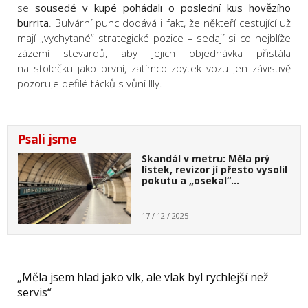
se
sousedé v kupé pohádali o poslední kus hovězího
burrita
. Bulvární punc dodává i fakt, že někteří cestující už
mají „vychytané“ strategické pozice – sedají si co nejblíže
zázemí stevardů, aby jejich objednávka přistála
na stolečku jako první, zatímco zbytek vozu jen závistivě
pozoruje defilé tácků s vůní Illy.
Psali jsme
Skandál v metru: Měla prý
lístek, revizor jí přesto vysolil
pokutu a „osekal“…
17 / 12 / 2025
„Měla jsem hlad jako vlk, ale vlak byl rychlejší než
servis“