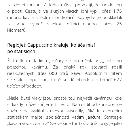
za desetikorunu. A loňská čísla potvrzují, že nejde jen
o pocit. Cestující ve žlutých vlacích loni vypili přes 1,75
milionu káv a snědli milion koláčů. Kdybyste je poskládali
za sebe, vytvoří sladkou dálnici dlouhou přes 25
kilometrů.
RegioJet: Cappuccino kraluje, koláče mizí
po statisících
Žlutá flotila Radima Jančury se proměnila v gigantickou
pojízdnou kavárnu. Za loňský rok stevardi rozlili
neskutečných
350 000 litrů kávy
. Absolutním hitem
se stalo cappuccino, které si lidé objednali v téměř 627
tisících případech.
„Naše žluté vlaky jsou prostě tou největší kavárnou, kde
si každý může zpříjemnit cestu. Na rozdíl od konkurence
sázíme na kvalitní zrnkovou kávu Illy,“ říká k rekordním
statistikám majitel společnosti
Radim Jančura
. Strategie
„káva a voda zdarma“ (ve většině tříd) očividně funguje jako