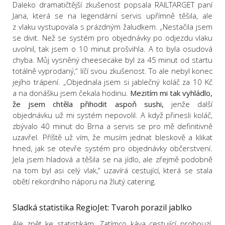
Daleko dramatičtější zkušenost popsala RAILTARGET paní
Jana, která se na legendární servis upřímně těšila, ale
z vlaku vystupovala s prázdným žaludkem. „Nestačila jsem
se divit. Než se systém pro objednávky po odjezdu vlaku
uvolnil, tak jsem o 10 minut prošvihla. A to byla osudová
chyba. Můj vysněný cheesecake byl za 45 minut od startu
totálně vyprodaný,“ líčí svou zkušenost. To ale nebyl konec
jejího trápení. „Objednala jsem si jablečný koláč za 10 Kč
a na donášku jsem čekala hodinu.
Mezitím mi tak vyhládlo,
že jsem chtěla přihodit aspoň sushi,
jenže další
objednávku už mi systém nepovolil. A když přinesli koláč,
zbývalo 40 minut do Brna a servis se pro mě definitivně
uzavřel. Příště už vím, že musím jednat bleskově a klikat
hned, jak se otevře systém pro objednávky občerstvení.
Jela jsem hladová a těšila se na jídlo, ale zřejmě podobně
na tom byl asi celý vlak,“ uzavírá cestující, která se stala
obětí rekordního náporu na žlutý catering.
Sladká statistika RegioJet: Tvaroh porazil jablko
Ale zpět ke statistikám. Zatímco káva cestující probouzí,