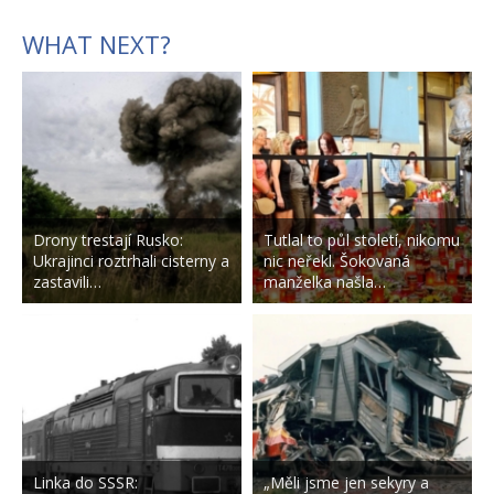
WHAT NEXT?
Drony trestají Rusko:
Tutlal to půl století, nikomu
Ukrajinci roztrhali cisterny a
nic neřekl. Šokovaná
zastavili…
manželka našla…
Linka do SSSR:
„Měli jsme jen sekyry a