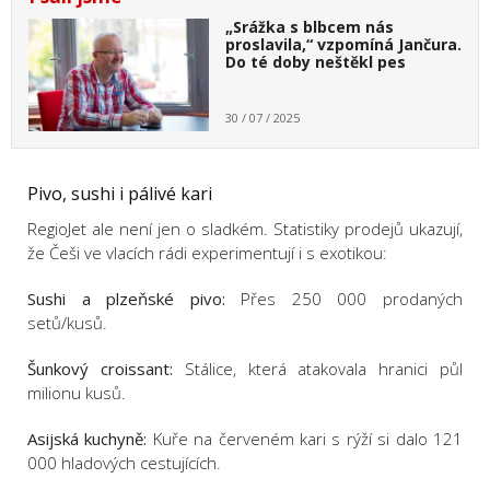
„Srážka s blbcem nás
proslavila,“ vzpomíná Jančura.
Do té doby neštěkl pes
30 / 07 / 2025
Pivo, sushi i pálivé kari
RegioJet ale není jen o sladkém. Statistiky prodejů ukazují,
že Češi ve vlacích rádi experimentují i s exotikou:
Sushi a plzeňské pivo:
Přes 250 000 prodaných
setů/kusů.
Šunkový croissant:
Stálice, která atakovala hranici půl
milionu kusů.
Asijská kuchyně:
Kuře na červeném kari s rýží si dalo 121
000 hladových cestujících.