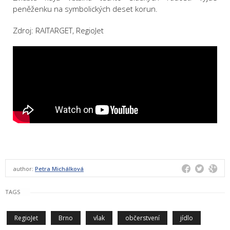
peněženku na symbolických deset korun.
Zdroj: RAITARGET, RegioJet
author:
Petra Michálková
TAGS
RegioJet
Brno
vlak
občerstvení
jídlo