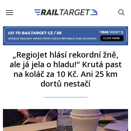
„RegioJet hlásí rekordní žně,
ale já jela o hladu!“ Krutá past
na koláč za 10 Kč. Ani 25 km
dortů nestačí