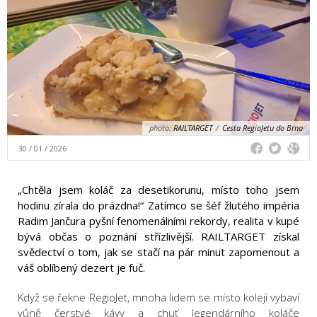
photo:
RAILTARGET
/
Cesta RegioJetu do Brna
30 / 01 / 2026
„Chtěla jsem koláč za desetikorunu, místo toho jsem
hodinu zírala do prázdna!“ Zatímco se šéf žlutého impéria
Radim Jančura pyšní fenomenálními rekordy, realita v kupé
bývá občas o poznání střízlivější. RAILTARGET získal
svědectví o tom, jak se stačí na pár minut zapomenout a
váš oblíbený dezert je fuč.
Když se řekne RegioJet, mnoha lidem se místo kolejí vybaví
vůně čerstvé kávy a chuť legendárního koláče