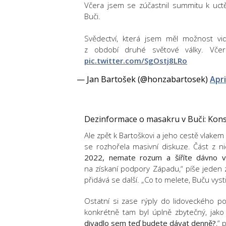
Včera jsem se zúčastnil summitu k uctě
Buči.
Svědectví, která jsem měl možnost vi
z období druhé světové války. Vč
pic.twitter.com/SgOstj8LRo
— Jan Bartošek (@honzabartosek)
Apri
Dezinformace o masakru v Buči: Konsp
Ale zpět k Bartoškovi a jeho cestě vlake
se rozhořela masivní diskuze. Část z ni
2022, nemate rozum a šíříte dávno v
na získaní podpory Západu,“ píše jeden z
přidává se další. „Co to melete, Buču vystř
Ostatní si zase rýply do lidoveckého po
konkrétně tam byl úplně zbytečný, jako
divadlo sem teď budete dávat denně?
,“ 