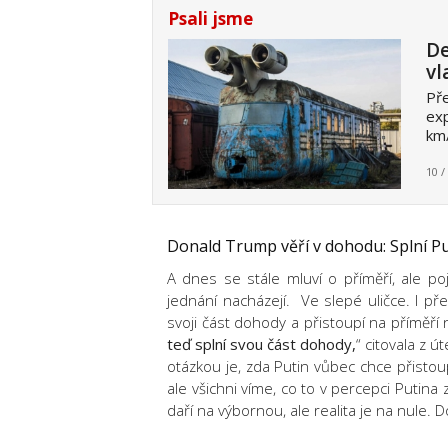
Psali jsme
De
vl
Pře
exp
km/
10 /
Donald Trump věří v dohodu: Splní Put
A dnes se stále mluví o příměří, ale po
jednání nacházejí. Ve slepé uličce. I př
svoji část dohody a přistoupí na příměří 
teď splní svou část dohody,
“ citovala z 
otázkou je, zda Putin vůbec chce přistoupi
ale všichni víme, co to v percepci Putin
daří na výbornou, ale realita je na nule. 