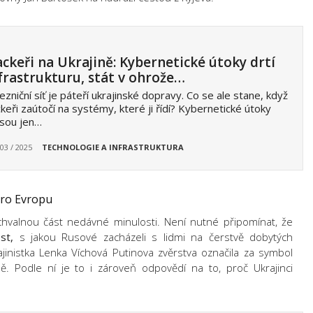
ckeři na Ukrajině: Kybernetické útoky drtí
frastrukturu, stát v ohrože…
ezniční síť je páteří ukrajinské dopravy. Co se ale stane, když
keři zaútočí na systémy, které ji řídí? Kybernetické útoky
jsou jen…
 03 / 2025
TECHNOLOGIE A INFRASTRUKTURA
pro Evropu
hvalnou část nedávné minulosti. Není nutné připomínat, že
st,
s jakou Rusové zacházeli s lidmi na čerstvě dobytých
ajinistka Lenka Víchová Putinova zvěrstva označila za symbol
ě. Podle ní je to i zároveň odpovědí na to, proč Ukrajinci