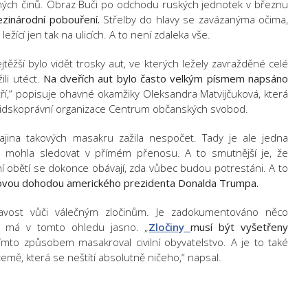
zných činů. Obraz Buči po odchodu ruských jednotek v březnu
ezinárodní pobouření.
Střelby do hlavy se zavázanýma očima,
žící jen tak na ulicích. A to není zdaleka vše.
ěžší bylo vidět trosky aut, ve kterých ležely zavražděné celé
ili utéct.
Na dveřích aut bylo často velkým písmem napsáno
ří,“ popisuje ohavné okamžiky Oleksandra Matvijčuková, která
 lidskoprávní organizace Centrum občanských svobod.
rajina takových masakru zažila nespočet. Tady je ale jedna
o mohla sledovat v přímém přenosu. A to smutnější je, že
í obětí se dokonce obávají, zda vůbec budou potrestáni. A to
mírovou dohodou amerického prezidenta Donalda Trumpa.
vavost vůči válečným zločinům. Je zadokumentováno něco
k má v tomto ohledu jasno. „
Zločiny
musí být vyšetřeny
to způsobem masakroval civilní obyvatelstvo. A je to také
emě, která se neštítí absolutně ničeho,“ napsal.