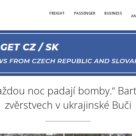
FREIGHT
PASSENGER
BUSINESS
AN
aždou noc padají bomby.“ Bart
zvěrstvech v ukrajinské Buči