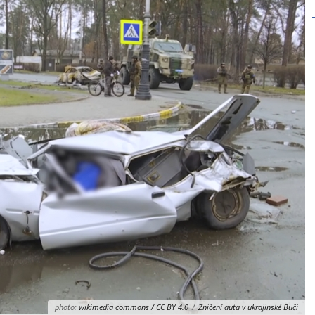
photo:
wikimedia commons / CC BY 4.0
/
Zničení auta v ukrajinské Buči