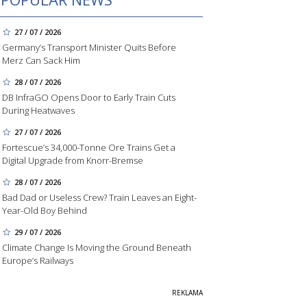
27 / 07 / 2026
Germany’s Transport Minister Quits Before
Merz Can Sack Him
28 / 07 / 2026
DB InfraGO Opens Door to Early Train Cuts
During Heatwaves
27 / 07 / 2026
Fortescue’s 34,000-Tonne Ore Trains Get a
Digital Upgrade from Knorr-Bremse
28 / 07 / 2026
Bad Dad or Useless Crew? Train Leaves an Eight-
Year-Old Boy Behind
29 / 07 / 2026
Climate Change Is Moving the Ground Beneath
Europe’s Railways