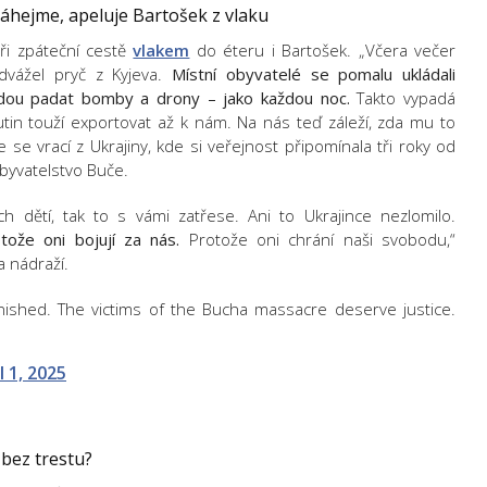
áhejme, apeluje Bartošek z vlaku
ři zpáteční cestě
vlakem
do éteru i Bartošek. „Včera večer
dvážel pryč z Kyjeva.
Místní obyvatelé se pomalu ukládali
udou padat bomby a drony – jako každou noc.
Takto vypadá
Putin touží exportovat až k nám. Na nás teď záleží, zda mu to
že se vrací z Ukrajiny, kde si veřejnost připomínala tři roky od
 obyvatelstvo Buče.
ch dětí, tak to s vámi zatřese. Ani to Ukrajince nezlomilo.
ože oni bojují za nás.
Protože oni chrání naši svobodu,“
 nádraží.
ished. The victims of the Bucha massacre deserve justice.
l 1, 2025
 bez trestu?