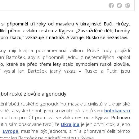
i připomněl tři roky od masakru v ukrajinské Buči. Hrůzy,
dílel přímo z vlaku cestou z Kyjeva. „Zavražděné děti, bomby
 pro zkázu,“ vzkazuje z nádraží. A varuje: Rusko se nezastaví.
ny míjí krajina poznamenaná válkou. Právě tudy projíždí
 Bartošek, aby si připomněl jednu z nejtemnějších kapitol
to, které se před třemi lety stalo symbolem ruské zlovůle.
 vyslal Jan Bartošek jasný vzkaz – Rusko a Putin jsou
mbol ruské zlovůle a genocidy
ní obětí ruského genocidního masakru civilistů v ukrajinské
 vidět a vyslechnout, jsou srovnatelná s hrůzami
holokaustu
m o tom pro ČT promluvil ve vlaku cestou z Kyjeva.
Putinovo
tin sám opakovaně tvrdí, že
Ukrajina
je jen první krok, a jeho
ko
Evropa
, musíme být jednotní, silní a připravení čelit těmto
vny Jan Bartošek na nádraží cestou z Kyjeva.