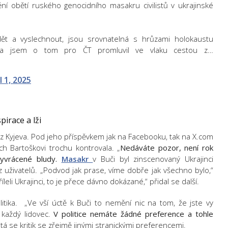
ní obětí ruského genocidního masakru civilistů v ukrajinské
dět a vyslechnout, jsou srovnatelná s hrůzami holokaustu
era jsem o tom pro ČT promluvil ve vlaku cestou z…
l 1, 2025
irace a lži
m z Kyjeva. Pod jeho příspěvkem jak na Facebooku, tak na X.com
ch Bartoškovi trochu kontrovala. „
Nedáváte pozor, není rok
yvrácené bludy.
Masakr
v Buči byl zinscenovaný Ukrajinci
 uživatelů. „Podvod jak prase, víme dobře jak všechno bylo,“
íleli Ukrajinci, to je přece dávno dokázané,“ přidal se další.
litika. „Ve vší úctě k Buči to nemění nic na tom, že jste vy
 každý lidovec.
V politice nemáte žádné preference a tohle
ptá se kritik se zřejmě jinými stranickými preferencemi.