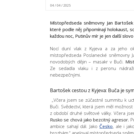
04 / 04 / 2025
Místopředseda sněmovny Jan Bartošek s
které podle něj připomínají holokaust, s
každou noc, Putinův mír je jen další slovo
Nocí duní vlak z Kyjeva a za jeho ok
místopředseda Poslanecké sněmovny Jan
novodobých dějin – masakr v Buči.
Mís
Ze sedadla vlaku i z peronu nádraží
nebezpečnými.
Bartošek cestou z Kyjeva: Buča je sy
„Včera jsem se zúčastnil summitu k uctě
Buči. Svědectví, která jsem měl možnost
z období druhé světové války. Včera jse
Rusko se chová jako bezcitný agresor.
Pu
ambice sahají dál. Jako
Česko
, ale i ja
hrozbám,“ apeloval místopředseda sněmo