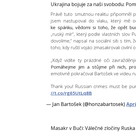
Ukrajina bojuje za naši svobodu: Pom
Právě tuto smutnou realitu připomněl p
jsem nastupoval do vlaku, který mě o
ke spánku, vědomi si toho, že opět b
„ruský mír“, který podle vlastních slov 
dovolíme,“ napsal na sociální síti s tím, 
toho, kdy ruští vojáci zmasakrovali civilní
„Když vidíte ty prázdné oči zavražděný
Pomáhejme jim a stůjme při nich, prot
emotivně pokračoval Bartošek ve videu na
Thank you! Russian crimes must be pun
//t.co/rg65UtLq8B
— Jan Bartošek (@honzabartosek)
Apri
Masakr v Buči: Válečné zločiny Ruska