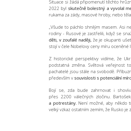
Situace si žádá připomenutí těchto hrů
2022 byl
skutečně bolestný a vyvolal m
rukama za zády, masové hroby, nebo těla le
„Všude to páchlo shnilým masem. Asi nejt
rodiny - Rusové je zastřelili, když se snaž
děti, v zoufalé naději,
že je okupanti ušet
stojí v čele Nobelovy ceny míru oceněné
Z historické perspektivy vidíme, že Uk
podstatná změna. Světová veřejnost t
pachatelé jsou stále na svobodě. Příbuzn
především v
souvislosti s potenciální 
Bojí se, zda bude zahrnovat i shoví
přes 2200 válečných zločinu. Bartoše
a potrestány.
Není možné, aby někdo tím
velký vzkaz ostatním zemím, že Rusko je z