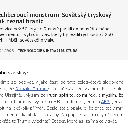
chberoucí monstrum: Sovětský tryskový
ak neznal hranic
d více než 50 lety se Rusové pustili do neuvěřitelného
erimentu – vytvořit vlak, který by jezdil rychlostí až 250
h. Příběh sovětského vlaku…
 01 / 2025
TECHNOLOGIE A INFRASTRUKTURA
in své sliby?
jďme se podívat, v jaké části se tato celosvětově sledovaná
esto, že
Donald Trump
stále očekává, že Vladimir Putin splní
na Ukrajině. „Myslím, že
Putin splní to, co mi řekl, a myslím, že
úterního Trumpova vyjádření v Bílém domě agentura
AFP.
Jenže
t na jakékoliv příměří. Spíše stále opakuje, že chce stálý mír,
a znamená – kapitulace Ukrajiny. Na papíře se „mírovým“ věcem
Dokáže to Trump vyjednat? Otázka, která asi zajímá celý svět.