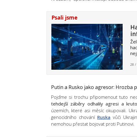
Psali jsme
Ha
in
Žel
hac
ne
28 /
Putin a Rusko jako agresor: Hrozba 
Pojďme si trochu připomenout tuto nec
tehdejší záběry odhalily agresi a kruto
územích, které asi měsíc okupovali. Ukr
genocidního chování
Ruska
vůči Ukrajin
nemohou přestat bojovat proti Putinovi.