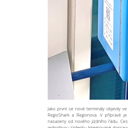
Jako první se nové terminály objevily ve 
RegioShark a Regionova. V přípravě je
nasazeny od nového jízdního řádu. Cestu
jednotlivou jízdenku Integrované dopravy