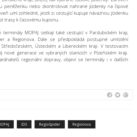
ou peněženku nebo zkontrolovat nahrané jízdenky na čipové
eň umí zohlednit, jestli si cestující kupuje návaznou jízdenku
ást trasy k časovému kuponu.
terminály MOPAJ setkají také cestující v Pardubickém kraji,
der a Regionova. Dále se předpokládá postupné umístění
 Středočeském, Ústeckém a Libereckém kraji. V testovacím
J nové generace ve vybraných stanicích v Plzeňském kraji.
dnatelů regionální dopravy, objeví se terminály i v dalších
OPAJ
IDS
RegioSpider
Regionova