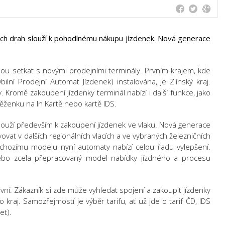
ých drah slouží k pohodlnému nákupu jízdenek. Nová generace
hou setkat s novými prodejními terminály. Prvním krajem, kde
lní Prodejní Automat Jízdenek) instalována, je Zlínský kraj.
 Kromě zakoupení jízdenky terminál nabízí i další funkce, jako
ěženku na In Kartě nebo kartě IDS.
ouží především k zakoupení jízdenek ve vlaku. Nová generace
vat v dalších regionálních vlacích a ve vybraných železničních
edchozímu modelu nyní automaty nabízí celou řadu vylepšení.
nebo zcela přepracovaný model nabídky jízdného a procesu
vní. Zákazník si zde může vyhledat spojení a zakoupit jízdenky
kraj. Samozřejmostí je výběr tarifu, ať už jde o tarif ČD, IDS
et).