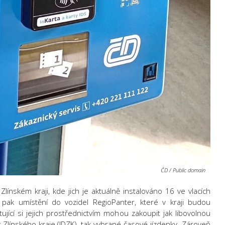
ČD / Public domain
Zlínském kraji, kde jich je aktuálně instalováno 16 ve vlacích
 pak umístění do vozidel RegioPanter, které v kraji budou
jící si jejich prostřednictvím mohou zakoupit jak libovolnou
 Zlínského kraje (IDZK), tak vybrané časové jízdenky. Zároveň