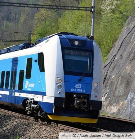
photo:
ČD / Public domain
/
Vlak Českých drah