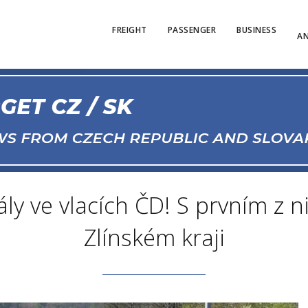
FREIGHT
PASSENGER
BUSINESS
AN
ly ve vlacích ČD! S prvním z n
Zlínském kraji