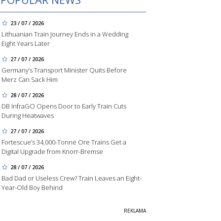
23 / 07 / 2026
Lithuanian Train Journey Ends in a Wedding
Eight Years Later
27 / 07 / 2026
Germany’s Transport Minister Quits Before
Merz Can Sack Him
28 / 07 / 2026
DB InfraGO Opens Door to Early Train Cuts
During Heatwaves
27 / 07 / 2026
Fortescue’s 34,000-Tonne Ore Trains Get a
Digital Upgrade from Knorr-Bremse
28 / 07 / 2026
Bad Dad or Useless Crew? Train Leaves an Eight-
Year-Old Boy Behind