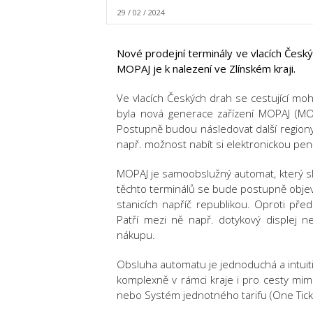
29 / 02 / 2024
Nové prodejní terminály ve vlacích Česk
MOPAJ je k nalezení ve Zlínském kraji.
Ve vlacích Českých drah se cestující mo
byla nová generace zařízení MOPAJ (MObi
Postupně budou následovat další regiony.
např. možnost nabít si elektronickou pen
MOPAJ je samoobslužný automat, který sl
těchto terminálů se bude postupně objevo
stanicích napříč republikou. Oproti př
Patří mezi ně např. dotykový displej 
nákupu.
Obsluha automatu je jednoduchá a intuiti
komplexně v rámci kraje i pro cesty mimo 
nebo Systém jednotného tarifu (One Tick