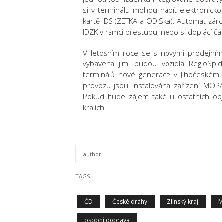
si v terminálu mohou nabít elektronick
kartě IDS (ZETKA a ODISka). Automat zárov
IDZK v rámci přestupu, nebo si doplácí č
V letošním roce se s novými prodejními 
vybavena jimi budou vozidla RegioSpi
terminálů nové generace v Jihočeském,
provozu jsou instalována zařízení MOPA
Pokud bude zájem také u ostatních obje
krajích.
author:
TAGS
ČD
České dráhy
Zlínský kraj
M
osobní doprava