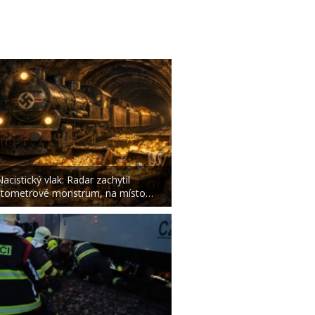
Nacistický vlak: Radar zachytil
stometrové monstrum, na místo…