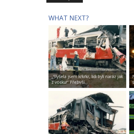
WHAT NEXT?
„Slyšela jsem krkrkr, lidi byli naráz jak
z vosku!“ Přeživší…