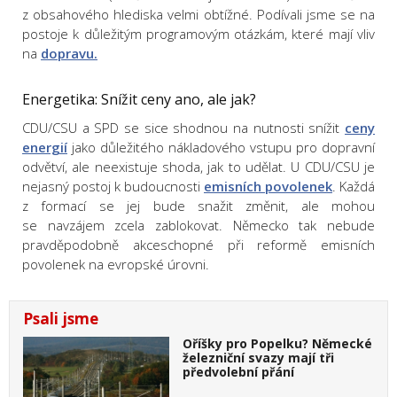
z obsahového hlediska velmi obtížné. Podívali jsme se na
postoje k důležitým programovým otázkám, které mají vliv
na
dopravu.
Energetika: Snížit ceny ano, ale jak?
CDU/CSU a SPD se sice shodnou na nutnosti snížit
ceny
energií
jako důležitého nákladového vstupu pro dopravní
odvětví, ale neexistuje shoda, jak to udělat. U CDU/CSU je
nejasný postoj k budoucnosti
emisních povolenek
. Každá
z formací se jej bude snažit změnit, ale mohou
se navzájem zcela zablokovat. Německo tak nebude
pravděpodobně akceschopné při reformě emisních
povolenek na evropské úrovni.
Psali jsme
Oříšky pro Popelku? Německé
železniční svazy mají tři
předvolební přání