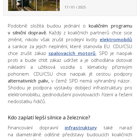
17 / 01 / 2025
Podobně složitá budou jednání o
koaličním programu
v silniční dopravě.
Každý z koaličních partnerů chce sice
změnit, nikoliv však zrušit prodejní kvóty
elektromobilů
a sankce za jejich neplnění, které stanovila EU. CDU/CSU
chce zrušit zákaz
spalovacích motorů
, SPD je naopak
proti a bude chtít zákaz udržet a je odhodlána dotovat
nákladní a užitková vozidla s klimaticky příznivým
pohonem. CDU/CSU chce naopak jít cestou podpory
alternativních paliv,
v čemž SPD nemá vyhraněný názor.
Shodou je podpora výstavby dobíjecí infrastruktury pro
elektromobilitu, zjednodušení povolovacích řízení a řešení
nedostatku řidičů.
Kdo zaplatí lepší silnice a železnice?
Financování dopravní
infrastruktury
také narazí
na diametrálně odlišné představy budoucích koaličních