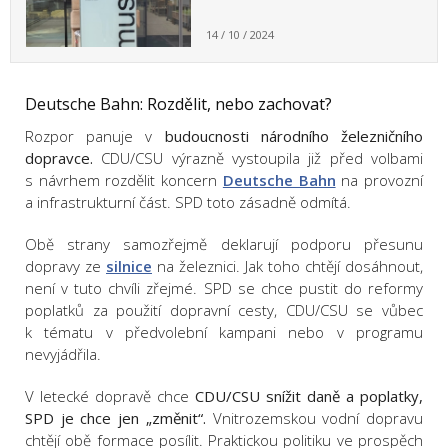
14 / 10 / 2024
Deutsche Bahn: Rozdělit, nebo zachovat?
Rozpor panuje v
budoucnosti národního železničního
dopravce.
CDU/CSU výrazně vystoupila již před volbami
s návrhem rozdělit koncern
Deutsche Bahn
na provozní
a infrastrukturní část. SPD toto zásadně odmítá.
Obě strany samozřejmě deklarují podporu přesunu
dopravy ze
silnice
na železnici. Jak toho chtějí dosáhnout,
není v tuto chvíli zřejmé. SPD se chce pustit do reformy
poplatků za použití dopravní cesty, CDU/CSU se vůbec
k tématu v předvolební kampani nebo v programu
nevyjádřila.
V letecké dopravě chce
CDU/CSU snížit daně a poplatky,
SPD je chce jen „změnit“.
Vnitrozemskou vodní dopravu
chtějí obě formace posílit. Praktickou politiku ve prospěch