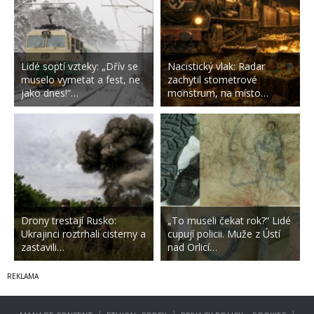
Lidé soptí vzteky: „Dřív se
Nacistický vlak: Radar
muselo vymetat a fest, ne
zachytil stometrové
jako dnes!“…
monstrum, na místo…
Drony trestají Rusko:
„To museli čekat rok?“ Lidé
Ukrajinci roztrhali cisterny a
cupují policii. Muže z Ústí
zastavili…
nad Orlicí…