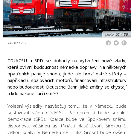
photo:
DB
/
DB
24 / 02 / 2025
CDU/CSU a SPD se dohodly na vytvoření nové vlády,
která ovlivní budoucnost německé dopravy. Na některých
opatřeních panuje shoda, jinde ale hrozí ostré střety –
například u spalovacích motorů, financování infrastruktury
nebo budoucnosti Deutsche Bahn. Jaké změny se chystají
a kdo nakonec určí směr?
Volební výsledky nasvědčují tomu, že v Německu bude
sestavovat vládu CDU/CSU. Partnerem jí bude sociální
demokracie (SPD). Koalice bude ve Spolkovém sněmu
disponovat většinou asi třinácti hlasů.Utvořit širokou či
velkou koalici (v Německu se jí říká GroKo) bude ovšem