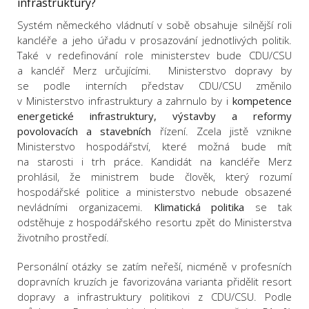
infrastruktury?
Systém německého vládnutí v sobě obsahuje silnější roli
kancléře a jeho úřadu v prosazování jednotlivých politik.
Také v redefinování role ministerstev bude CDU/CSU
a kancléř Merz určujícími. Ministerstvo dopravy by
se podle interních představ CDU/CSU změnilo
v Ministerstvo infrastruktury a zahrnulo by i
kompetence
energetické infrastruktury, výstavby a reformy
povolovacích a stavebních
řízení. Zcela jistě vznikne
Ministerstvo hospodářství, které možná bude mít
na starosti i trh práce. Kandidát na kancléře Merz
prohlásil, že ministrem bude člověk, který rozumí
hospodářské politice a ministerstvo nebude obsazené
nevládními organizacemi.
Klimatická politika
se tak
odstěhuje z hospodářského resortu zpět do Ministerstva
životního prostředí.
Personální otázky se zatím neřeší, nicméně v profesních
dopravních kruzích je favorizována varianta přidělit resort
dopravy a infrastruktury politikovi z CDU/CSU. Podle