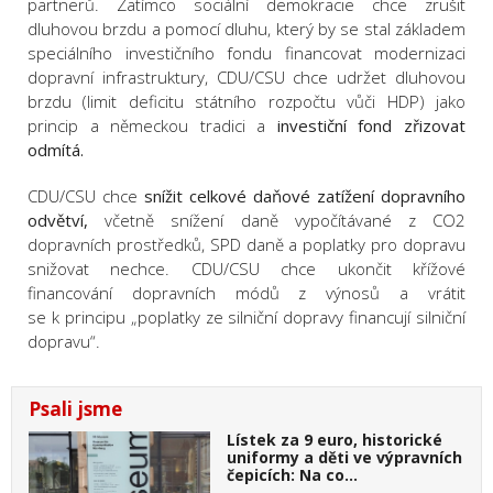
partnerů. Zatímco sociální demokracie chce zrušit
dluhovou brzdu a pomocí dluhu, který by se stal základem
speciálního investičního fondu financovat modernizaci
dopravní infrastruktury, CDU/CSU chce udržet dluhovou
brzdu (limit deficitu státního rozpočtu vůči HDP) jako
princip a německou tradici a
investiční fond zřizovat
odmítá.
CDU/CSU chce
snížit celkové daňové zatížení dopravního
odvětví,
včetně snížení daně vypočítávané z CO2
dopravních prostředků, SPD daně a poplatky pro dopravu
snižovat nechce. CDU/CSU chce ukončit křížové
financování dopravních módů z výnosů a vrátit
se k principu „poplatky ze silniční dopravy financují silniční
dopravu“.
Psali jsme
Lístek za 9 euro, historické
uniformy a děti ve výpravních
čepicích: Na co…