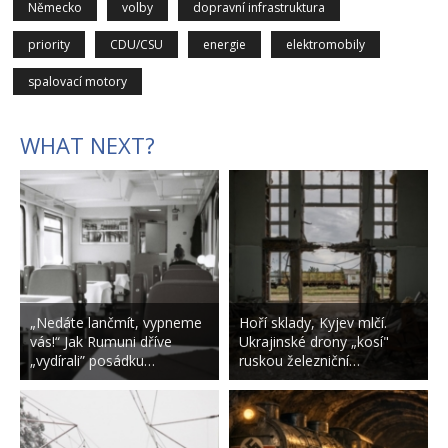
Německo
volby
dopravní infrastruktura
priority
CDU/CSU
energie
elektromobily
spalovací motory
WHAT NEXT?
„Nedáte lančmít, vypneme
Hoří sklady, Kyjev mlčí.
vás!“ Jak Rumuni dříve
Ukrajinské drony „kosí"
„vydírali” posádku…
ruskou železniční…