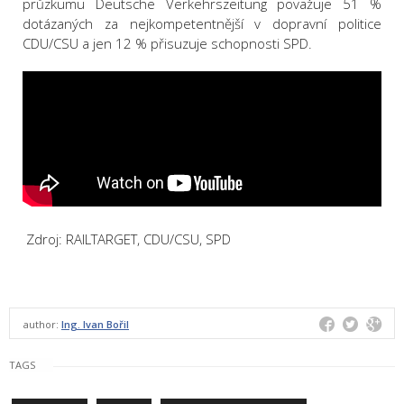
průzkumu Deutsche Verkehrszeitung považuje 51 %
dotázaných za nejkompetentnější v dopravní politice
CDU/CSU a jen 12 % přisuzuje schopnosti SPD.
Zdroj: RAILTARGET, CDU/CSU, SPD
author:
Ing. Ivan Bořil
TAGS