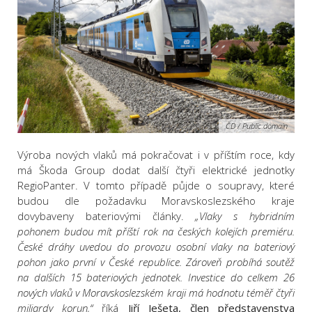
ČD / Public domain
Výroba nových vlaků má pokračovat i v příštím roce, kdy
má Škoda Group dodat další čtyři elektrické jednotky
RegioPanter. V tomto případě půjde o soupravy, které
budou dle požadavku Moravskoslezského kraje
dovybaveny bateriovými články.
„Vlaky s hybridním
pohonem budou mít příští rok na českých kolejích premiéru.
České dráhy uvedou do provozu osobní vlaky na bateriový
pohon jako první v České republice. Zároveň probíhá soutěž
na dalších 15 bateriových jednotek. Investice do celkem 26
nových vlaků v Moravskoslezském kraji má hodnotu téměř čtyři
miliardy korun,“
říká
Jiří Ješeta, člen představenstva