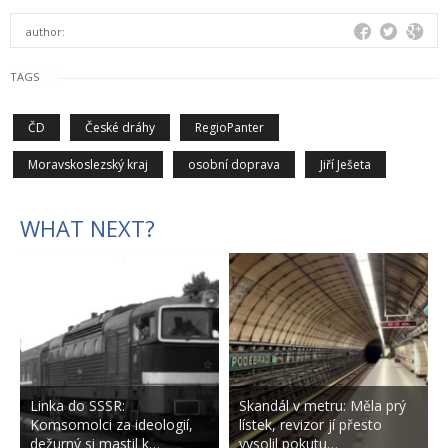
author:
TAGS
ČD
České dráhy
RegioPanter
Moravskoslezský kraj
osobní doprava
Jiří Ješeta
WHAT NEXT?
Linka do SSSR:
Skandál v metru: Měla prý
Komsomolci za ideologií,
lístek, revizor jí přesto
dežurný si mastil k…
vysolil pokutu…