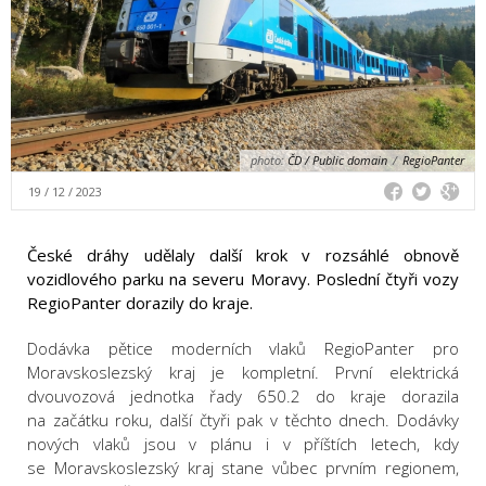
photo:
ČD / Public domain
/
RegioPanter
19 / 12 / 2023
České dráhy udělaly další krok v rozsáhlé obnově
vozidlového parku na severu Moravy. Poslední čtyři vozy
RegioPanter dorazily do kraje.
Dodávka pětice moderních vlaků RegioPanter pro
Moravskoslezský kraj je kompletní. První elektrická
dvouvozová jednotka řady 650.2 do kraje dorazila
na začátku roku, další čtyři pak v těchto dnech. Dodávky
nových vlaků jsou v plánu i v příštích letech, kdy
se Moravskoslezský kraj stane vůbec prvním regionem,