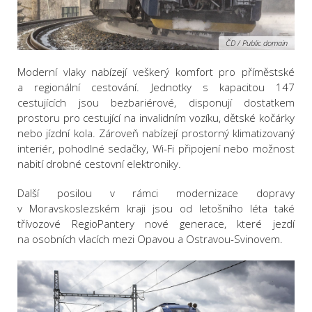
ČD / Public domain
Moderní vlaky nabízejí veškerý komfort pro příměstské
a regionální cestování. Jednotky s kapacitou 147
cestujících jsou bezbariérové, disponují dostatkem
prostoru pro cestující na invalidním vozíku, dětské kočárky
nebo jízdní kola. Zároveň nabízejí prostorný klimatizovaný
interiér, pohodlné sedačky, Wi-Fi připojení nebo možnost
nabití drobné cestovní elektroniky.
Další posilou v rámci modernizace dopravy
v Moravskoslezském kraji jsou od letošního léta také
třívozové RegioPantery nové generace, které jezdí
na osobních vlacích mezi Opavou a Ostravou-Svinovem.