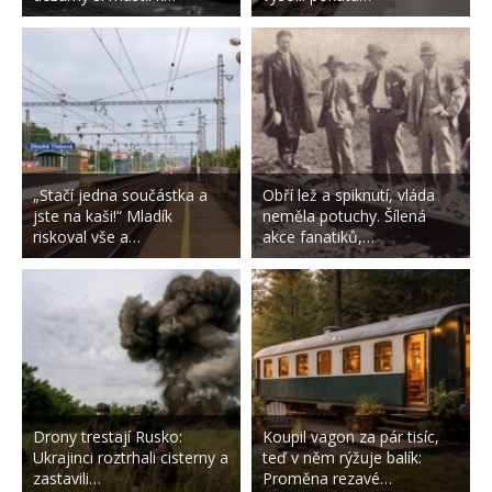
„Stačí jedna součástka a
Obří lež a spiknutí, vláda
jste na kaši!“ Mladík
neměla potuchy. Šílená
riskoval vše a…
akce fanatiků,…
Drony trestají Rusko:
Koupil vagon za pár tisíc,
Ukrajinci roztrhali cisterny a
teď v něm rýžuje balík:
zastavili…
Proměna rezavé…