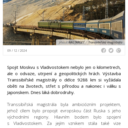
photo:
RAILTARGET
/
Transsibiřská magistrála
09 / 12 / 2024
Spojit Moskvu s Vladivostokem nebylo jen o kilometrech,
ale o odvaze, utrpení a geopolitických hrách. Výstavba
Transsibiřské magistrály o délce 9288 km si vyžádala
oběti na životech, střet s přírodou a nakonec i válku s
Japonskem. Dnes láká dobrodruhy.
Transsibiřská magistrála byla ambiciózním projektem,
jehož cílem bylo propojit evropskou část Ruska s jeho
východními regiony. Hlavním bodem bylo spojení
s Vladivostokem. Za jejím vznikem stála také vize