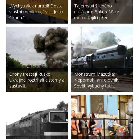
„Vychytrálek narazil! Dostal
Tajemství šíleného
vlastní medicínu,“ vs. „Je to
diktátora: Bukurešťské
šikana.“…
metro tajili i před…
Drony trestají Rusko:
Monstrum Mazutka:
Ukrajinci roztrhali cisterny a
Nepomohl ani olovník.
zastavili…
Sověti výbuchy tutl…