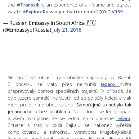
the
#Transsib
is an experience of a lifetime and a great
way to
#ExploreRussia
pic.twitter.com/1QYcTiVR89
— Russian Embassy in South Africa 🇷🇺
(@EmbassyofRussia)
July 21, 2018
Nejnáročnejší oblast Transsibiřské magistrály byl Bajkal.
Z počátku se vlaky přes nejhlubší
jezero
světa
přepravovaly pomocí speciálních trajektů. V případě, že
bylo jezero zamrzlé, na tlustý led se položily koleje a vlak
mohl přejet na druhou stranu.
Samořejmě to nebylo tak
jednoduché a bez problému
. Ne jednou se led propadl
a všem bylo jasné, že se jedná jen o dočasné
řešení
.
Situace s tratí v okolí Bajkalu se nakonec vyřešila
komplikovanou a náročnou výstavbou Krugobajkalské
železnice, která vedla okolo jezera. Na trati dlouhé 86