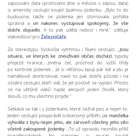
zapisování data (prohození dne a měsíce v zápisu data)
si americký cestující koupil špatnou jízdenku. „Bylo to do
budoucna, takže se jízdenka jen stornovala, pořídila
správná a
on nakonec vystupoval spokojený, že vše
dobře dopadlo
. A to pak udělá radost i mně,“ sděluje
vlakvedoucí pro
Železničáře
.
Ze stereotypu Vyskočila vytrhnou i fikaní cestující. „
Jsou
situace, ve kterých ke zneužívání občas dochází
, typicky
přejezd hranice, změna čet, průchod do vyšší třídy
po kontrole jízdenek… Já si většinou tipuji pár lidí a jdu je
namátkově zkontrolovat, navíc to pak dobře působí i na
ostatní cestující, kteří vidí, že jet poctivě se vyplácí. Přesto
se na většině vlaků najde alespoň jeden člověk, který
zkouší, co mu všechno projde.“
Setkává se tak i s jízdenkami, které sežral pes a nejen to.
Jeden cestující povyprávěl srdceryvný příběh, jak
manželka
vyhodila z bytu nejen jeho, ale zároveň všechny jeho věci
včetně zakoupené jízdenky
. „To už opravdu neznělo příliš
pravděpodobně. No nakonec si musel koupit