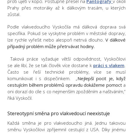
proti ujetí v kopci. Postupně přešel na
Pantografy
v okolí
Prahy přes motoráky až k dálkovým trasám, u kterých
zůstal.
Podle vlakvedoucího Vyskočila má dálková doprava svá
specifika. Pokud se vyskytne problém v městské dopravy,
lze rychle vyřešit nebo alespoň netrvá dlouho.
V dálkové
případný problém může přetrvávat hodiny.
Taková práce vyžaduje větší odpovědnost, Vyskočilovi
se ale líbí, že se tak člověk více dostane k
práci s vlakem
.
Často se řeší technické problémy, více se musí
komunikovat i s dispečinkem. „
Nejlepší pocit je, když
cestujícím během problémů opravdu dokážeme pomoct
a
oni dorazí do cíle s co nejmenším zpožděním a naštváním,“
říká Vyskočil.
Stereotypní směna pro vlakvedoucí neexistuje
Každá směna je pro vlakvedoucího jiná. Jednu takovou
směnu Vyskočilovi zpříjemnil cestující z USA. Díky jinému