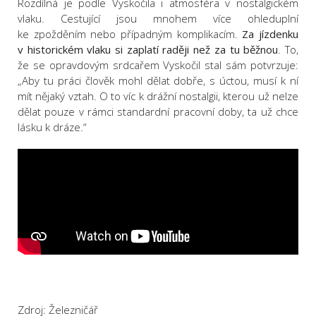
Rozdílná je podle Vyskočila i atmosféra v nostalgickém
vlaku. Cestující jsou mnohem více ohleduplní
ke zpožděním nebo případným komplikacím.
Za jízdenku
v historickém vlaku si zaplatí raději než za tu běžnou
. To,
že se opravdovým srdcařem Vyskočil stal sám potvrzuje:
„Aby tu práci člověk mohl dělat dobře, s úctou, musí k ní
mít nějaký vztah. O to víc k drážní nostalgii, kterou už nelze
dělat pouze v rámci standardní pracovní doby, ta už chce
lásku k dráze.“
Zdroj: Železničář