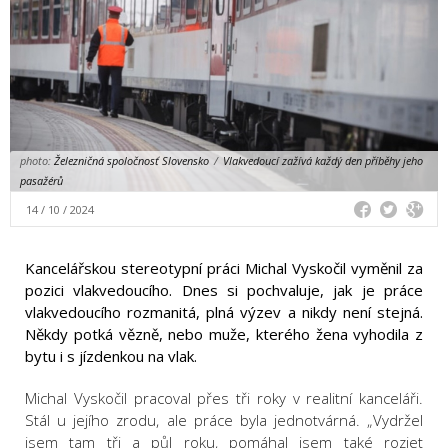
photo:
Železničná spoločnosť Slovensko
/
Vlakvedoucí zažívá každý den příběhy jeho
pasažérů
14 / 10 / 2024
Kancelářskou stereotypní práci Michal Vyskočil vyměnil za
pozici vlakvedoucího. Dnes si pochvaluje, jak je práce
vlakvedoucího rozmanitá, plná výzev a nikdy není stejná.
Někdy potká vězně, nebo muže, kterého žena vyhodila z
bytu i s jízdenkou na vlak.
Michal Vyskočil pracoval přes tři roky v realitní kanceláři.
Stál u jejího zrodu, ale práce byla jednotvárná. „Vydržel
jsem tam tři a půl roku, pomáhal jsem také rozjet