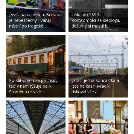
„Vyšlapaná pěšina. Břevnov
Linka do SSSR:
je nebezpečný.“ Varují
Komsomolci za ideologií,
místní po tragické…
dežurný si mastil k…
Koupil vagon za pár tisíc,
„Stačí jedna součástka a
teď v něm rýžuje balík:
jste na kaši!“ Mladík
Proměna rezavé…
riskoval vše a…