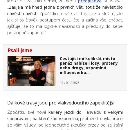
které na začátku neměl, zejména
předpisová
soustava.
„
Zaujala mě hned jedna z prvních vět, totiž že návěstidlo
návěstí návěst
. Zpočátku to vše zní tak cize a složitě, ale
jak si to člověk postupem času čte a začíná vše chápat,
zjišťuje, že to má logické návaznosti a předpisy do sebe
postupně zapadají.“
Psali jsme
Cestující mi kolikrát místo
peněz nabízeli losy, prsteny
nebo drogy, vzpomíná
influencerka…
12 / 01 / 2023
Dálkové trasy jsou pro vlakvedoucího zapeklitější
Zpočátku své nové
kariéry jezdil do Tanvaldu s velkými
soupravami, na které rád vzpomíná
, protože to byla práce
se vším všudy, od jednoduché zkoušky brzdy po zajištění