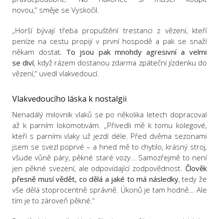
novou,“ směje se Vyskočil.
„Horší bývají třeba propuštění trestanci z vězení, kteří
peníze na cestu propijí v první hospodě a pak se snaží
někam dostat
. To jsou pak mnohdy agresivní a velmi
se diví
, když rázem dostanou zdarma zpáteční jízdenku do
vězení,“ uvedl vlakvedoucí.
Vlakvedoucího láska k nostalgii
Nenadálý milovník vlaků se po několika letech dopracoval
až k parním lokomotivám. „Přivedli mě k tomu kolegové,
kteří s parními vlaky už jezdí déle. Před dvěma sezonami
jsem se svezl poprvé – a hned mě to chytilo, krásný stroj,
všude vůně páry, pěkné staré vozy… Samozřejmě to není
jen pěkné svezení, ale odpovídající zodpovědnost.
Člověk
přesně musí vědět, co dělá a jaké to má následky
, tedy že
vše dělá stoprocentně správně. Úkonů je tam hodně… Ale
tím je to zároveň pěkné.“