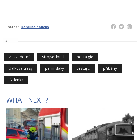
author:
Karolína Koucká
TAGS
vlakvedoucí
strojvedoucí
nostalgie
dálkové trasy
parní vlaky
cestující
příběhy
jízdenka
WHAT NEXT?