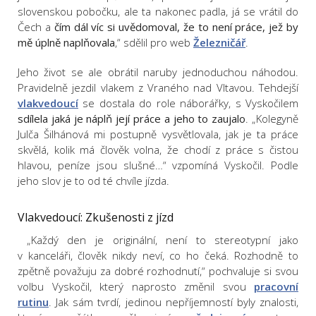
slovenskou pobočku, ale ta nakonec padla, já se vrátil do
Čech a
čím dál víc si uvědomoval, že to není práce, jež by
mě úplně naplňovala
,“ sdělil pro web
Železničář
.
Jeho život se ale obrátil naruby jednoduchou náhodou.
Pravidelně jezdil vlakem z Vraného nad Vltavou. Tehdejší
vlakvedoucí
se dostala do role náborářky, s Vyskočilem
sdílela jaká je náplň její práce a jeho to zaujalo
. „Kolegyně
Julča Šilhánová mi postupně vysvětlovala, jak je ta práce
skvělá, kolik má člověk volna, že chodí z práce s čistou
hlavou, peníze jsou slušné…“ vzpomíná Vyskočil. Podle
jeho slov je to od té chvíle jízda.
Vlakvedoucí: Zkušenosti z jízd
„Každý den je originální, není to stereotypní jako
v kanceláři, člověk nikdy neví, co ho čeká. Rozhodně to
zpětně považuju za dobré rozhodnutí,“ pochvaluje si svou
volbu Vyskočil, který naprosto změnil svou
pracovní
rutinu
. Jak sám tvrdí, jedinou nepříjemností byly znalosti,