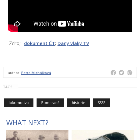
Zdroj:
dokument ČT
;
Dany vlaky TV
author:
Petra Michálková
TAGS
lokomotiva
Pomeranč
historie
SSSR
WHAT NEXT?