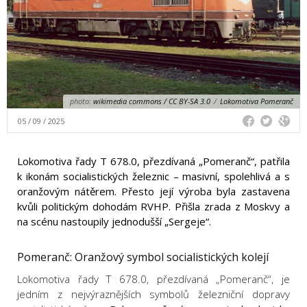
photo:
wikimedia commons / CC BY-SA 3.0
/
Lokomotiva Pomeranč
05 / 09 / 2025
Lokomotiva řady T 678.0, přezdívaná „Pomeranč“, patřila
k ikonám socialistických železnic – masivní, spolehlivá a s
oranžovým nátěrem. Přesto její výroba byla zastavena
kvůli politickým dohodám RVHP. Přišla zrada z Moskvy a
na scénu nastoupily jednodušší „Sergeje“.
Pomeranč: Oranžový symbol socialistických kolejí
Lokomotiva řady T 678.0, přezdívaná „Pomeranč“, je
jedním z nejvýraznějších symbolů železniční dopravy