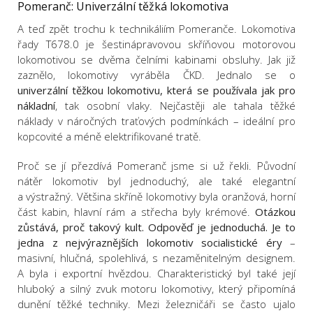
Pomeranč: Univerzální těžká lokomotiva
A teď zpět trochu k technikáliím Pomeranče. Lokomotiva
řady T678.0 je šestinápravovou skříňovou motorovou
lokomotivou se dvěma čelními kabinami obsluhy. Jak již
zaznělo, lokomotivy vyráběla ČKD. Jednalo se o
univerzální těžkou lokomotivu, která se používala jak pro
nákladní
, tak osobní vlaky. Nejčastěji ale tahala těžké
náklady v náročných traťových podmínkách – ideální pro
kopcovité a méně elektrifikované tratě.
Proč se jí přezdívá Pomeranč jsme si už řekli. Původní
nátěr lokomotiv byl jednoduchý, ale také elegantní
a výstražný. Většina skříně lokomotivy byla oranžová, horní
část kabin, hlavní rám a střecha byly krémové.
Otázkou
zůstává, proč takový kult. Odpověď je jednoduchá. Je to
jedna z nejvýraznějších lokomotiv socialistické éry
–
masivní, hlučná, spolehlivá, s nezaměnitelným designem.
A byla i exportní hvězdou. Charakteristický byl také její
hluboký a silný zvuk motoru lokomotivy, který připomíná
dunění těžké techniky. Mezi železničáři se často ujalo