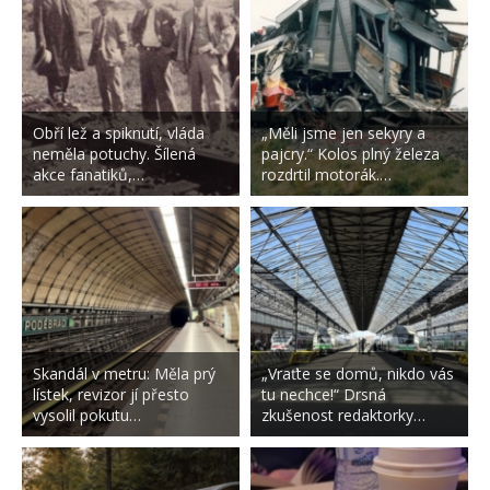
Obří lež a spiknutí, vláda
„Měli jsme jen sekyry a
neměla potuchy. Šílená
pajcry.“ Kolos plný železa
akce fanatiků,…
rozdrtil motorák.…
Skandál v metru: Měla prý
„Vraťte se domů, nikdo vás
lístek, revizor jí přesto
tu nechce!“ Drsná
vysolil pokutu…
zkušenost redaktorky…