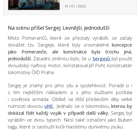
10 / 01 / 2025
Na scénu přišel Sergej: Levnější, jednodušší
Místo Pomerančů, které se přestaly vyrábět, se začaly
dovážet tzv. Sergeje, které byly srovnatelné
koncepce
jako Pomeranče, ale konstrukce byla trochu jiná,
jednodušší.
Zásadní změnou bylo, že u
Sergejů
byl použit
dvoudobý naftový motor, konstatoval Jiří Pohl, konstruktér
lokomotivy ČKD Praha.
Sergej je známý pro jeho sílu a spolehlivost. Poradil si i
s tím nejtěžším nákladem a s jeho službami počítala
i sovětská armáda. Oblibě se těšil především díky velké
nutnosti dovozu
uhlí.
Jednalo se o lokomotivu,
kterou by
dokázal řídit každý voják v případě další války.
Sergej byl
vyráběn ve dvou typech. Nesl také označení jako Buben
tajgy, které si zasloužil kvůli hlasitému dunivému zvuku.