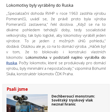
Lokomotivy byly vyráběny do Ruska
„Specializační dohoda RVHP v roce 1963 zastihla výrobu
Pomerančů, uvádí se, že právě proto byla výroba
Pomerančů zastavena,“ řekl doslova. „Když se na to
díváme pohledem tehdejší doby, tedy socialistické
velkovýroby, tak bylo logické, aby lokomotivy vyráběl jeden
výrobce. To je jeden z možných úhlů pohledu,“
dodává. Otázkou ale je, co na to domácí výroba. „Háček byl
v tom, že to blokovalo i konstrukci vlastních
lokomotiv.
Lokomotivka v podstatě naplno vyráběla do
Ruska
.
Počty lokomotiv, které se produkovaly pro domácí
výrobu, byly minimální a nepostačovaly,“ vzpomíná Bohumil
Skála, konstruktér lokomotiv ČDK Praha.
Psali jsme
Dechberoucí monstrum:
Sovětský tryskový vlak
neznal hranic