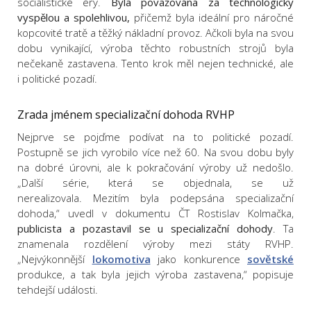
socialistické éry.
Byla považována za technologicky
vyspělou a spolehlivou,
přičemž byla ideální pro náročné
kopcovité tratě a těžký nákladní provoz. Ačkoli byla na svou
dobu vynikající, výroba těchto robustních strojů byla
nečekaně zastavena. Tento krok měl nejen technické, ale
i politické pozadí.
Zrada jménem specializační dohoda RVHP
Nejprve se pojďme podívat na to politické pozadí.
Postupně se jich vyrobilo více než 60. Na svou dobu byly
na dobré úrovni, ale k pokračování výroby už nedošlo.
„Další série, která se objednala, se už
nerealizovala. Mezitím byla podepsána specializační
dohoda,“ uvedl v dokumentu ČT Rostislav Kolmačka,
publicista a pozastavil se u specializační dohody
. Ta
znamenala rozdělení výroby mezi státy RVHP.
„Nejvýkonnější
lokomotiva
jako konkurence
sovětské
produkce, a tak byla jejich výroba zastavena,“ popisuje
tehdejší události.