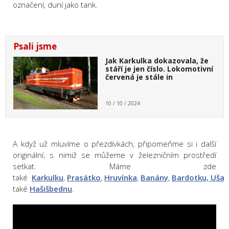
označení, duní jako tank.
Psali jsme
Jak Karkulka dokazovala, že
stáří je jen číslo. Lokomotivní
červená je stále in
10 / 10 / 2024
A když už mluvíme o přezdívkách, připomeňme si i další
originální, s nimiž se můžeme v železničním prostředí
setkat. Máme zde
také
Karkulku
,
Prasátko
,
Hruvínka
,
Banány
,
Bardotku,
Uša
také
Hašišbednu
.