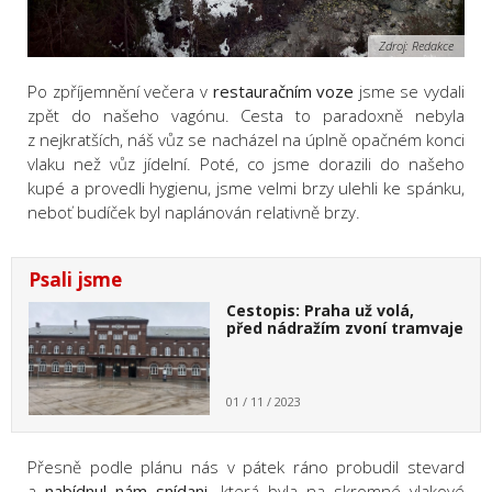
Zdroj: Redakce
Po zpříjemnění večera v
restauračním voze
jsme se vydali
zpět do našeho vagónu. Cesta to paradoxně nebyla
z nejkratších, náš vůz se nacházel na úplně opačném konci
vlaku než vůz jídelní. Poté, co jsme dorazili do našeho
kupé a provedli hygienu, jsme velmi brzy ulehli ke spánku,
neboť budíček byl naplánován relativně brzy.
Psali jsme
Cestopis: Praha už volá,
před nádražím zvoní tramvaje
01 / 11 / 2023
Přesně podle plánu nás v pátek ráno probudil stevard
a
nabídnul nám snídani,
která byla na skromné vlakové