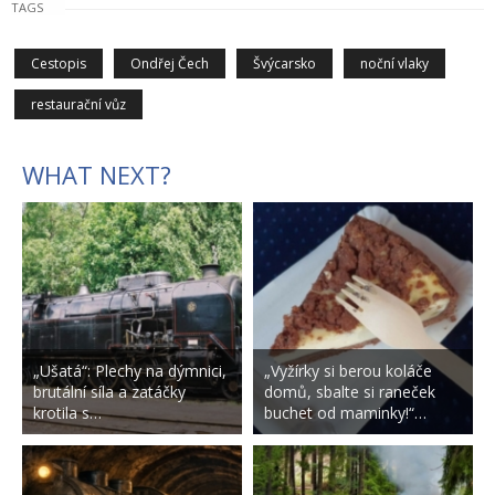
TAGS
Cestopis
Ondřej Čech
Švýcarsko
noční vlaky
restaurační vůz
WHAT NEXT?
„Ušatá“: Plechy na dýmnici,
„Vyžírky si berou koláče
brutální síla a zatáčky
domů, sbalte si raneček
krotila s…
buchet od maminky!“…