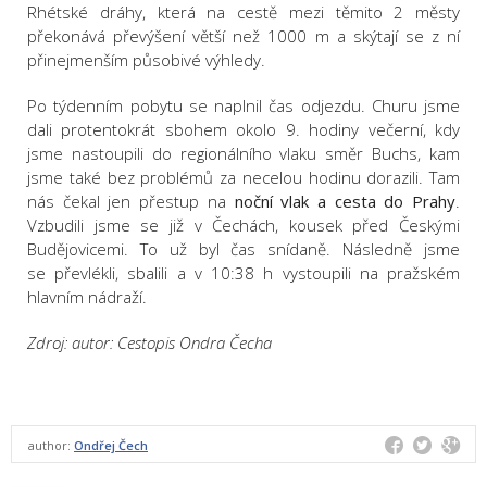
Rhétské dráhy, která na cestě mezi těmito 2 městy
překonává převýšení větší než 1000 m a skýtají se z ní
přinejmenším působivé výhledy.
Po týdenním pobytu se naplnil čas odjezdu. Churu jsme
dali protentokrát sbohem okolo 9. hodiny večerní, kdy
jsme nastoupili do regionálního vlaku směr Buchs, kam
jsme také bez problémů za necelou hodinu dorazili. Tam
nás čekal jen přestup na
noční vlak a cesta do Prahy
.
Vzbudili jsme se již v Čechách, kousek před Českými
Budějovicemi. To už byl čas snídaně. Následně jsme
se převlékli, sbalili a v 10:38 h vystoupili na pražském
hlavním nádraží.
Zdroj: autor: Cestopis Ondra Čecha
author:
Ondřej Čech