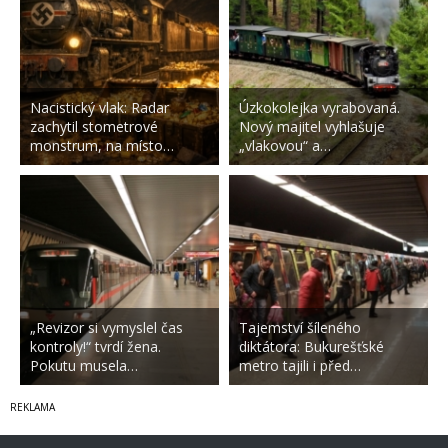
Nacistický vlak: Radar
Úzkokolejka vyrabovaná.
zachytil stometrové
Nový majitel vyhlašuje
monstrum, na místo…
„vlakovou“ a…
„Revizor si vymyslel čas
Tajemství šíleného
kontroly!“ tvrdí žena.
diktátora: Bukurešťské
Pokutu musela…
metro tajili i před…