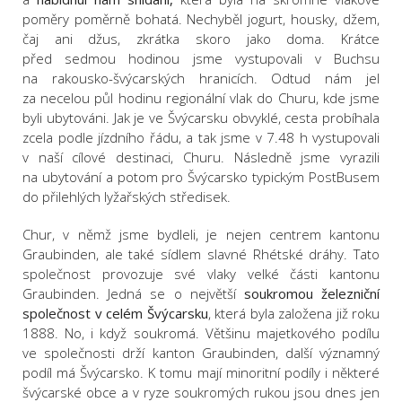
poměry poměrně bohatá. Nechyběl jogurt, housky, džem,
čaj ani džus, zkrátka skoro jako doma. Krátce
před sedmou hodinou jsme vystupovali v Buchsu
na rakousko-švýcarských hranicích. Odtud nám jel
za necelou půl hodinu regionální vlak do Churu, kde jsme
byli ubytováni. Jak je ve Švýcarsku obvyklé, cesta probíhala
zcela podle jízdního řádu, a tak jsme v 7.48 h vystupovali
v naší cílové destinaci, Churu. Následně jsme vyrazili
na ubytování a potom pro Švýcarsko typickým PostBusem
do přilehlých lyžařských středisek.
Chur, v němž jsme bydleli, je nejen centrem kantonu
Graubinden, ale také sídlem slavné Rhétské dráhy. Tato
společnost provozuje své vlaky velké části kantonu
Graubinden. Jedná se o největší
soukromou železniční
společnost v celém Švýcarsku
, která byla založena již roku
1888. No, i když soukromá. Většinu majetkového podílu
ve společnosti drží kanton Graubinden, další významný
podíl má Švýcarsko. K tomu mají
minoritní podíly i některé
švýcarské obce a v ryze soukromých rukou jsou dnes jen