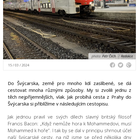
photo:
Petr Čech
/
Redakce
15 / 03 / 2024
Do Švýcarska, země pro mnoho lidí zaslíbené, se dá
cestovat mnoha různými způsoby. My si zvolili jednu z
těch nejpříjemnějších, vlak. Jak probíhá cesta z Prahy do
Švýcarska si přiblížíme v následujícím cestopisu.
Jak jednou pravil ve svých dílech slavný britský filosof
Francis Bacon: „Když nemůže hora k Mohammedovi, musí
Mohammed k hoře“. I tak by se dal v principu shrnout účel
naší švýcarské cesty, na níž jsme se před několika dny