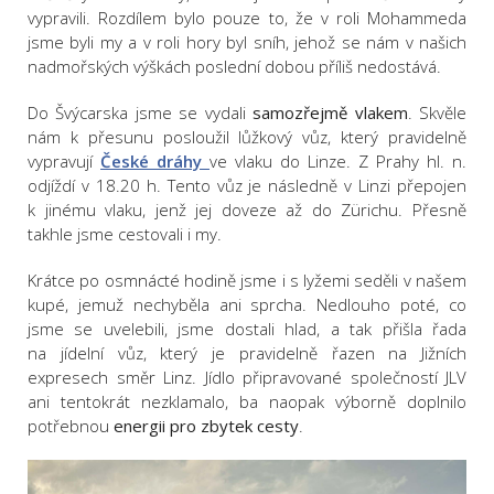
vypravili. Rozdílem bylo pouze to, že v roli Mohammeda
jsme byli my a v roli hory byl sníh, jehož se nám v našich
nadmořských výškách poslední dobou příliš nedostává.
Do Švýcarska jsme se vydali
samozřejmě vlakem
. Skvěle
nám k přesunu posloužil lůžkový vůz, který pravidelně
vypravují
České dráhy
ve vlaku do Linze. Z Prahy hl. n.
odjíždí v 18.20 h. Tento vůz je následně v Linzi přepojen
k jinému vlaku, jenž jej doveze až do Zürichu. Přesně
takhle jsme cestovali i my.
Krátce po osmnácté hodině jsme i s lyžemi seděli v našem
kupé, jemuž nechyběla ani sprcha. Nedlouho poté, co
jsme se uvelebili, jsme dostali hlad, a tak přišla řada
na jídelní vůz, který je pravidelně řazen na Jižních
expresech směr Linz. Jídlo připravované společností JLV
ani tentokrát nezklamalo, ba naopak výborně doplnilo
potřebnou
energii pro zbytek cesty
.