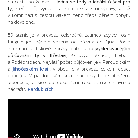
na cestu po železnici.
Jedná se tedy o ideální řešení pro
ty
, kteří chtějí vyrazit na kolo bez vlastní výbavy, ať už
v kombinaci s cestou vlakem nebo třeba během pobytu
na dovolené.
59 stanic je v provozu celoročně, zatímco zbylých osm
funguje jen během sezóny od března do října. Podle
informací z tiskové zprávy patří k
nejvyhledávanějším
půjčovnám ty v Břeclavi
, Karlových Varech, Třeboni
a Poděbradech. Největší počet půjčoven je v Pardubickém
a
Jihočeském kraji
, v obou je v provozu celkem deset
poboček. V pardubickém kraji snad brzy bude otevřena
jedenáctá, a sice po dokončení rekonstrukce hlavního
nádraží v
Pardubicích
.