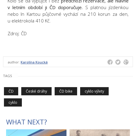
Kolo se dá vypůjčit i bez
předchozí rezervace, ale hlavně
v letním období ji ČD doporučuje.
S platnou jízdenkou
nebo In Kartou půjčovné vychází na 210 korun za den,
u elektrokola 410 Kč.
Zdroj: ČD
author:
Karolína Koucká
TAGS
ČD
České dráhy
ČD bike
cyklo výlety
cyklo
WHAT NEXT?