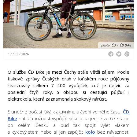
photo:
ČD
/
ČD Bike
17 / 03 / 2026
O službu ČD Bike je mezi Čechy stále větší zájem. Podle
tiskové zprávy Českých drah v loňském roce půjčovny
realizovaly celkem 7 400 výpůjček, což je nejvíc za
poslední čtyři roky. S oblibou si cestující půjčují i
elektrokola, která zaznamenala skokový nárůst.
Slunečné počasí láká k aktivnímu trávení volného času.
ČD
Bike
nabízí možnost vypůjčit si kolo na jedné ze 67 stanic
po celém Česku a buď tak spojit výlet vlakem
s cyklovýletem nebo si jen zapůjčit
kolo
bez návaznosti