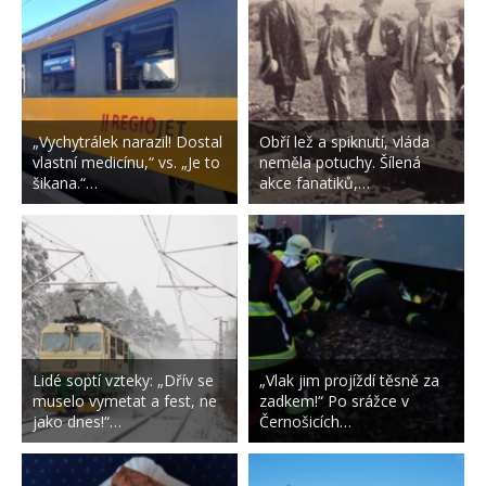
„Vychytrálek narazil! Dostal
Obří lež a spiknutí, vláda
vlastní medicínu,“ vs. „Je to
neměla potuchy. Šílená
šikana.“…
akce fanatiků,…
Lidé soptí vzteky: „Dřív se
„Vlak jim projíždí těsně za
muselo vymetat a fest, ne
zadkem!“ Po srážce v
jako dnes!“…
Černošicích…