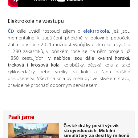
Elektrokola na vzestupu
ČD
dále uvádí rostoucí zájem o
elektrokola
, jež jsou
momentálně k zapůjčení přibližně v polovině poboček.
Zatímco v roce 2021 možnost výpůjčky elektrokola využilo
1 280 zákazníků, v loňském roce se na něm projelo už
1858 cestujících.
V nabídce jsou dále kvalitní horská,
treková i krosová kola
, koloběžky, dětská kola a také
cyklosedačky nebo vozíky za kolo a řada dalšího
příslušenství. Všechna kola by měla být ve skvělém stavu,
pravidelně prochází odborným servisesem.
Psali jsme
České dráhy posílí výcvik
strojvedoucích. Mobilní
simulátory za desítky milionů