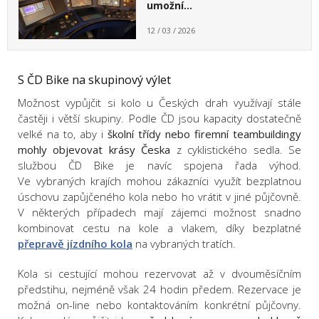
umožní…
12 / 03 / 2026
S ČD Bike na skupinový výlet
Možnost vypůjčit si kolo u Českých drah využívají stále
častěji i větší skupiny. Podle ČD jsou kapacity dostatečně
velké na to, aby i
školní třídy nebo firemní teambuildingy
mohly objevovat krásy Česka
z cyklistického sedla. Se
službou ČD Bike je navíc spojena řada výhod.
Ve vybraných krajích mohou zákazníci využít bezplatnou
úschovu zapůjčeného kola nebo ho vrátit v jiné půjčovně.
V některých případech mají zájemci možnost snadno
kombinovat cestu na kole a vlakem, díky bezplatné
přepravě jízdního kola
na vybraných tratích.
Kola si cestující mohou rezervovat až v dvouměsíčním
předstihu, nejméně však 24 hodin předem. Rezervace je
možná on-line nebo kontaktováním konkrétní půjčovny.