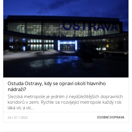
Ostuda Ostravy, kdy se opraví okolí hlavního
nádraží?
Slezská metropole je jedním z nejdůležitějších dopravních
koridorů v zemi. Rychle se rozvíjející metropole každý rok
láká víc a víc…
24 / 01 / 2022
OSOBNÍ DOPRAVA