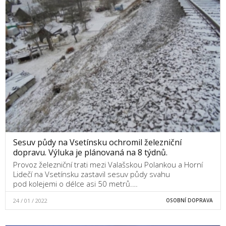
Sesuv půdy na Vsetínsku ochromil železniční
dopravu. Výluka je plánovaná na 8 týdnů.
Provoz železniční trati mezi Valašskou Polankou a Horní
Lidečí na Vsetínsku zastavil sesuv půdy svahu
pod kolejemi o délce asi 50 metrů.…
24 / 01 / 2022
OSOBNÍ DOPRAVA