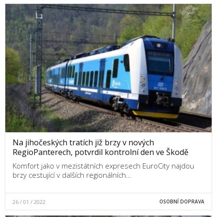
Na jihočeských tratích již brzy v nových
RegioPanterech, potvrdil kontrolní den ve Škodě
Komfort jako v mezistátních expresech EuroCity najdou
brzy cestující v dalších regionálních…
26 / 01 / 2022
OSOBNÍ DOPRAVA