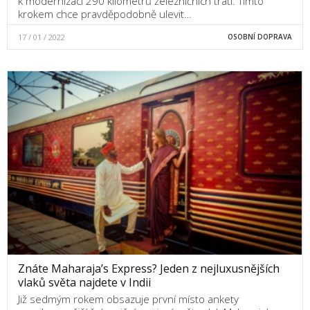
k modernizaci 290 kilometrů železničních tratí. Tímto
krokem chce pravděpodobně ulevit…
17 / 01 / 2022
OSOBNÍ DOPRAVA
Znáte Maharaja’s Express? Jeden z nejluxusnějších
vlaků světa najdete v Indii
Již sedmým rokem obsazuje první místo ankety