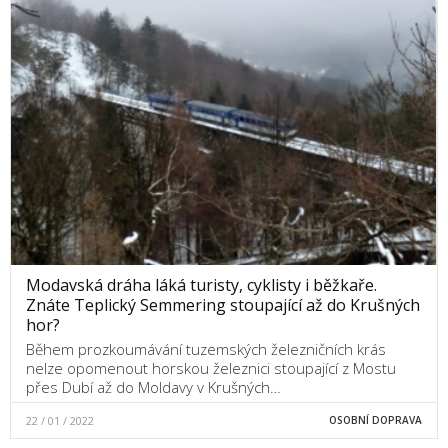
Modavská dráha láká turisty, cyklisty i běžkaře.
Znáte Teplický Semmering stoupající až do Krušných
hor?
Během prozkoumávání tuzemských železničních krás
nelze opomenout horskou železnici stoupající z Mostu
přes Dubí až do Moldavy v Krušných…
22 / 01 / 2022
OSOBNÍ DOPRAVA