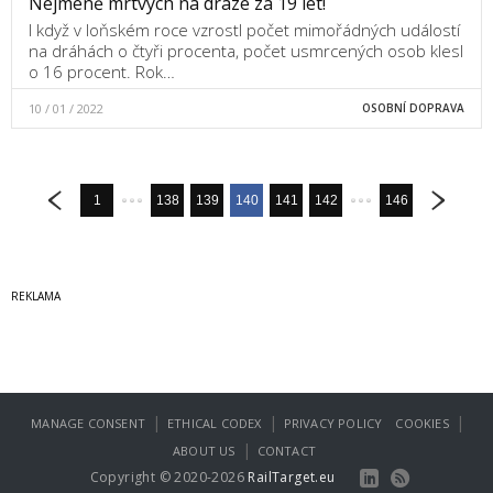
Nejméně mrtvých na dráze za 19 let!
I když v loňském roce vzrostl počet mimořádných událostí
na dráhách o čtyři procenta, počet usmrcených osob klesl
o 16 procent. Rok…
10 / 01 / 2022
OSOBNÍ DOPRAVA
1
138
139
140
141
142
146
|
|
|
MANAGE CONSENT
ETHICAL CODEX
PRIVACY POLICY
COOKIES
|
ABOUT US
CONTACT
Copyright © 2020-2026
RailTarget.eu