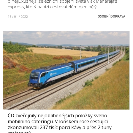
o nejluxusnější železniční spojení světa vlak Maharaja’s
Express, který nabízí cestovatelům ojedinělý…
16 / 01 / 2022
OSOBNÍ DOPRAVA
ČD zveřejnily nejoblíbenějších položky svého
mobilního cateringu. V loňskem roce cestující
zkonzumovali 237 tisíc porcí kávy a přes 2 tuny