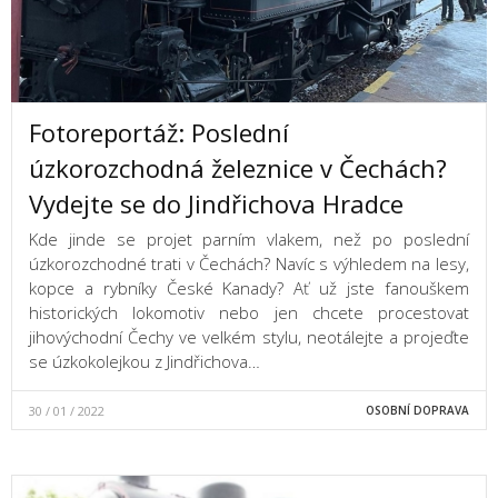
Fotoreportáž: Poslední
úzkorozchodná železnice v Čechách?
Vydejte se do Jindřichova Hradce
Kde jinde se projet parním vlakem, než po poslední
úzkorozchodné trati v Čechách? Navíc s výhledem na lesy,
kopce a rybníky České Kanady? Ať už jste fanouškem
historických lokomotiv nebo jen chcete procestovat
jihovýchodní Čechy ve velkém stylu, neotálejte a projeďte
se úzkokolejkou z Jindřichova…
30 / 01 / 2022
OSOBNÍ DOPRAVA