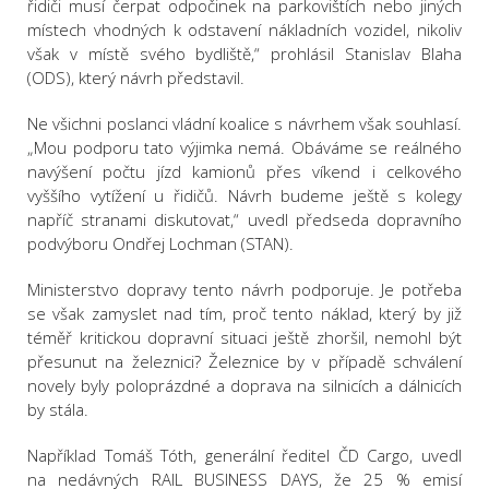
řidiči musí čerpat odpočinek na parkovištích nebo jiných
místech vhodných k odstavení nákladních vozidel, nikoliv
však v místě svého bydliště,“ prohlásil Stanislav Blaha
(ODS), který návrh představil.
Ne všichni poslanci vládní koalice s návrhem však souhlasí.
„Mou podporu tato výjimka nemá. Obáváme se reálného
navýšení počtu jízd kamionů přes víkend i celkového
vyššího vytížení u řidičů. Návrh budeme ještě s kolegy
napříč stranami diskutovat,“ uvedl předseda dopravního
podvýboru Ondřej Lochman (STAN).
Ministerstvo dopravy tento návrh podporuje. Je potřeba
se však zamyslet nad tím, proč tento náklad, který by již
téměř kritickou dopravní situaci ještě zhoršil, nemohl být
přesunut na železnici? Železnice by v případě schválení
novely byly poloprázdné a doprava na silnicích a dálnicích
by stála.
Například Tomáš Tóth, generální ředitel ČD Cargo, uvedl
na nedávných RAIL BUSINESS DAYS, že 25 % emisí