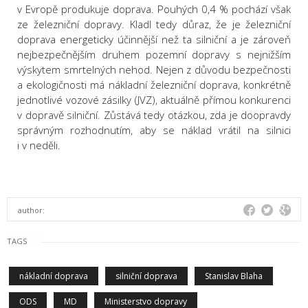
v Evropě produkuje doprava. Pouhých 0,4 % pochází však
ze železniční dopravy. Kladl tedy důraz, že je železniční
doprava energeticky účinnější než ta silniční a je zároveň
nejbezpečnějším druhem pozemní dopravy s nejnižším
výskytem smrtelných nehod. Nejen z důvodu bezpečnosti
a ekologičnosti má nákladní železniční doprava, konkrétně
jednotlivé vozové zásilky (JVZ), aktuálně přímou konkurenci
v dopravě silniční. Zůstává tedy otázkou, zda je doopravdy
správným rozhodnutím, aby se náklad vrátil na silnici
i v neděli.
author:
TAGS
nákladní doprava
silniční doprava
Stanislav Blaha
ODS
MD
Ministerstvo dopravy