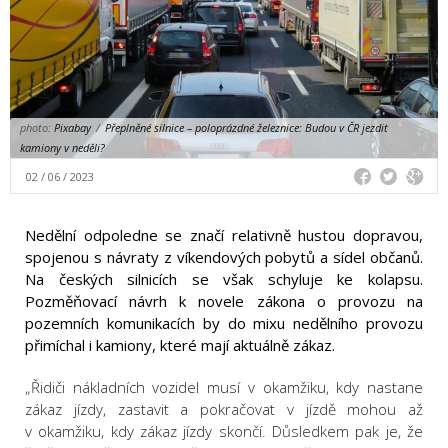
photo:
Pixabay
/
Přeplněné silnice – poloprázdné železnice: Budou v ČR jezdit
kamiony v neděli?
02 / 06 / 2023
Nedělní odpoledne se značí relativně hustou dopravou,
spojenou s návraty z víkendových pobytů a sídel občanů.
Na českých silnicích se však schyluje ke kolapsu.
Pozměňovací návrh k novele zákona o provozu na
pozemních komunikacích by do mixu nedělního provozu
přimíchal i kamiony, které mají aktuálně zákaz.
„Řidiči nákladních vozidel musí v okamžiku, kdy nastane
zákaz jízdy, zastavit a pokračovat v jízdě mohou až
v okamžiku, kdy zákaz jízdy skončí. Důsledkem pak je, že