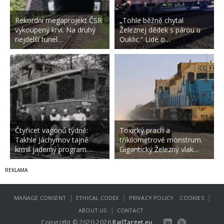
Rekordní megaprojekt ČSR
„Tohle běžně chytal
vykoupený krví. Na druhý
Železnej dědek s párou u
nejdelší tunel…
Ouklic.“ Lidé o…
Čtyřicet vagonů týdně:
Toxický prach a
Takhle Jáchymov tajně
tříkilometrové monstrum.
krmil jaderný program…
Gigantický Železný vlak…
|
|
|
MANAGE CONSENT
ETHICAL CODEX
PRIVACY POLICY
COOKIES
|
ABOUT US
CONTACT
Copyright © 2020-2026
RailTarget.eu