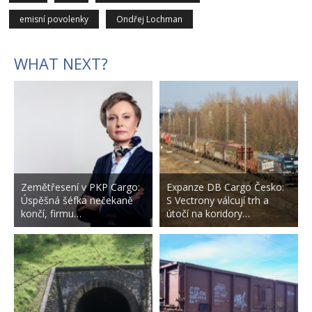
emisní povolenky
Ondřej Lochman
WHAT NEXT?
Zemětřesení v PKP Cargo:
Expanze DB Cargo Česko:
Úspěšná šéfka nečekaně
S Vectrony válcují trh a
končí, firmu…
útočí na koridory…