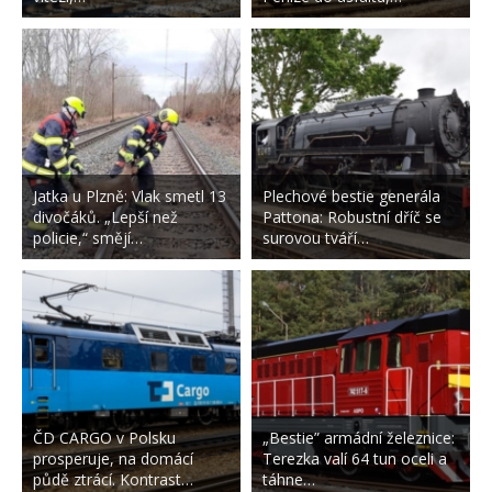
Jatka u Plzně: Vlak smetl 13
Plechové bestie generála
divočáků. „Lepší než
Pattona: Robustní dříč se
policie,“ smějí…
surovou tváří…
ČD CARGO v Polsku
„Bestie” armádní železnice:
prosperuje, na domácí
Terezka valí 64 tun oceli a
půdě ztrácí. Kontrast…
táhne…