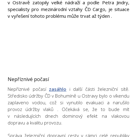
v Ostravě zatopily velké nádraží a podle Petra Jindry,
specialisty pro mezinárodní vztahy ČD Cargo, je situace
v vyřešení tohoto problému může trvat až týden .
Nepříznivé počasí
Nepříznivé počasí
zasáhlo
i další části železniční sítě.
Středisko údržby ČD v Bohumíně u Ostravy bylo o víkendu
zaplaveno vodou,
což si vynutilo evakuaci a narušilo
provoz údržby vlaků
. Očekává se, že to bude mít
v následujících dnech dominový efekt na vlakovou
dopravu a kvalitu provozu.
Správa železniční dopravní cesty v rámci celé republiky