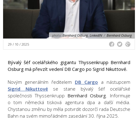
photo:
Bernhard Osburg, LinkedIN
/
Bernhard Osburg
29 / 10 / 2025
Bývalý šéf ocelářského gigantu Thyssenkrupp Bernhard
Osburg má převzít vedení DB Cargo po Sigrid Nikuttové.
Novým generálním ředitelem
DB Cargo
a nástupcem
Sigrid Nikuttové
se stane bývalý šéf ocelářské
společnosti Thyssenkrupp
Bernhard Osburg
. Informuje
o tom německá tisková agentura dpa a další média.
Chystanou změnu by měla potvrdit dozorčí rada Deutsche
Bahn na svém mimořádném zasedání 30. října 2025.