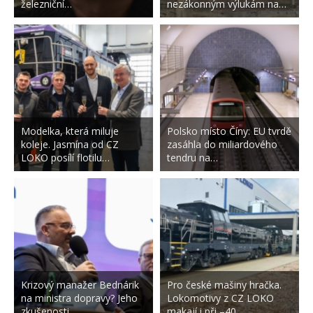
železniční…
nezákonným výlukám na…
Modelka, která miluje
Polsko místo Číny: EU tvrdě
koleje. Jasmína od CZ
zasáhla do miliardového
LOKO posílí flotilu…
tendru na…
Krizový manažer Bednárik
Pro české mašiny hračka.
na ministra dopravy? Jeho
Lokomotivy z CZ LOKO
zkušenosti…
makají i při –40…