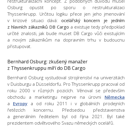
restrukturalizační koncept. Z podobných důvodů musel
Osburg opustit po sporu o restrukturalizaci
Thyssenkrupp. Určitou logiku přece jen jeho jmenování
v krizové situaci dává:
ocelářský koncern je jedním
z hlavních zákazníků DB Cargo
a existuje tedy předpoklad
určité znalosti, jak bude muset DB Cargo vůči existujícím
a novým zákazníkům na dopravním trhu v budoucnu
přistupovat.
Bernhard Osburg: zkušený manažer
z Thyssenkruppu míří do DB Cargo
Bernhard Osburg vystudoval strojírenství na univerzitách
v Duisburgu a Düsseldorfu. Pro Thyssenkrupp pracoval od
roku 2000 v různých pozicích. Věnoval se především
obchodu a marketingu nejprve na úrovni
Německa
a
Evropy
a od roku 2011 i v globálních prodejních
řetězcích koncernu. Předsedou představenstva
a generálním ředitelem byl od října 2021. Byl také
prezidentem odvětvového Svazu německých ocelářů.