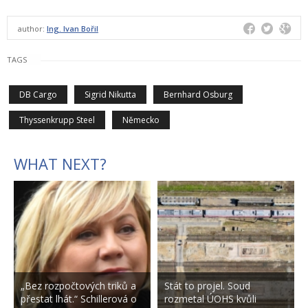
author:
Ing. Ivan Bořil
TAGS
DB Cargo
Sigrid Nikutta
Bernhard Osburg
Thyssenkrupp Steel
Německo
WHAT NEXT?
„Bez rozpočtových triků a
Stát to projel. Soud
přestat lhát.“ Schillerová o
rozmetal ÚOHS kvůli