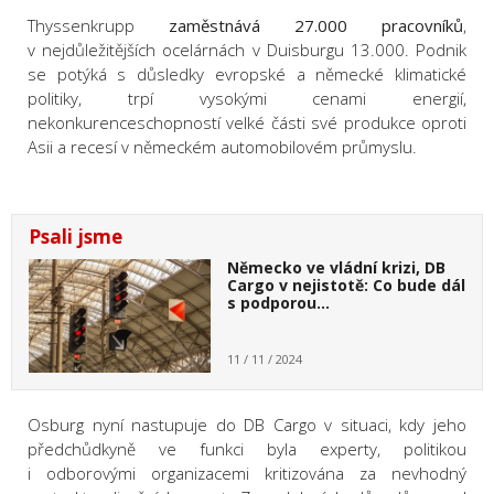
Thyssenkrupp
zaměstnává 27.000 pracovníků
,
v nejdůležitějších ocelárnách v Duisburgu 13.000. Podnik
se potýká s důsledky evropské a německé klimatické
politiky, trpí vysokými cenami energií,
nekonkurenceschopností velké části své produkce oproti
Asii a recesí v německém automobilovém průmyslu.
Psali jsme
Německo ve vládní krizi, DB
Cargo v nejistotě: Co bude dál
s podporou…
11 / 11 / 2024
Osburg nyní nastupuje do DB Cargo v situaci, kdy jeho
předchůdkyně ve funkci byla experty, politikou
i odborovými organizacemi kritizována za nevhodný