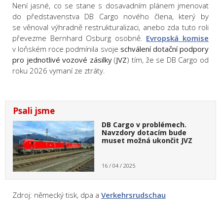
Není jasné, co se stane s dosavadním plánem jmenovat
do představenstva DB Cargo nového člena, který by
se věnoval výhradně restrukturalizaci, anebo zda tuto roli
převezme Bernhard Osburg osobně.
Evropská komise
v loňském roce podmínila svoje
schválení dotační podpory
pro
jednotlivé vozové zásilky
(
JVZ
) tím, že se DB Cargo od
roku 2026 vymaní ze ztráty.
Psali jsme
DB Cargo v problémech.
Navzdory dotacím bude
muset možná ukončit JVZ
16 / 04 / 2025
Zdroj: německý tisk, dpa a
Verkehrsrudschau