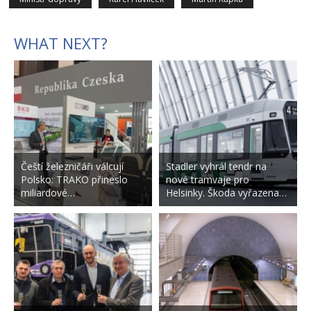
WHAT NEXT?
Čeští železničáři válcují
Stadler vyhrál tendr na
Polsko: TRAKO přineslo
nové tramvaje pro
miliardové…
Helsinky. Škoda vyřazena…