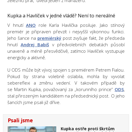
železnici přál,“ uvedl jeden z manažerů.
Kupka a Havlíček v jedné vládě? Není to nereálné
V hnutí
ANO
role Karla Havlíčka posiluje. Jako stínový
premiér je připraven převzít i nejvyšší výkonnou funkci.
Jeho šance na
premiérský
post zvyšuje fakt, že předseda
hnutí
Andrej Babiš
v předvolebních debatách působí
unaveně a méně přesvědčivě, zatímco Havlíček vystupuje
energicky a aktivně.
U ODS může být vývoj spojen s premiérem Petrem Fialou.
Pokud by strana volebně oslabila, mohla by vyvolat
sebereflexi a změnu vedení. V takovém případě by
se Martin Kupka, považovaný za „korunního prince“
ODS
,
stal přirozeným kandidátem na předsednický post. O jeho
šancích jsme psali již dříve.
Psali jsme
Kupka ostře proti škrtům