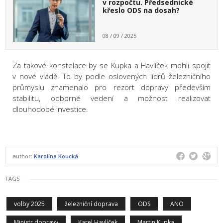
v rozpočtu. Předsednické
křeslo ODS na dosah?
08 / 09 / 2025
Za takové konstelace by se Kupka a Havlíček mohli spojit
v nové vládě. To by podle oslovených lídrů železničního
průmyslu znamenalo pro rezort dopravy především
stabilitu, odborné vedení a možnost realizovat
dlouhodobé investice.
author:
Karolína Koucká
TAGS
volby 2025
železniční doprava
ODS
ANO
Ministr dopravy
Karel Havlíček
Martin Kupka