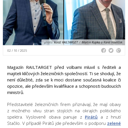
photo:
koláž RAILTARGET
/
Martin Kupka a Karel Havlíček
02 / 10 / 2025
Magazín RAILTARGET před volbami mluvil s řediteli a
majiteli klíčových železničních společností. Ti se shodují, že
není důležité, zda se k moci dostane současná koalice či
opozice, ale především kvalifikace a schopnosti budoucích
ministrů.
Představitelé železničních firem přiznávají, že mají obavy
z možného vlivu stran stojících na okrajích politického
spektra. Vysloveně obava panuje z
Pirátů
a z hnutí
Stačilo. V případě Pirátů jde především o podporu
zelené