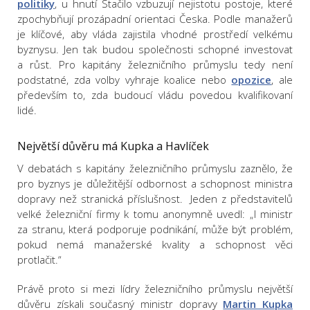
politiky
, u hnutí Stačilo vzbuzují nejistotu postoje, které
zpochybňují prozápadní orientaci Česka. Podle manažerů
je klíčové, aby vláda zajistila vhodné prostředí velkému
byznysu. Jen tak budou společnosti schopné investovat
a růst. Pro kapitány železničního průmyslu tedy není
podstatné, zda volby vyhraje koalice nebo
opozice
, ale
především to, zda budoucí vládu povedou kvalifikovaní
lidé.
Největší důvěru má Kupka a Havlíček
V debatách s kapitány železničního průmyslu zaznělo, že
pro byznys je důležitější odbornost a schopnost ministra
dopravy než stranická příslušnost. Jeden z představitelů
velké železniční firmy k tomu anonymně uvedl: „I ministr
za stranu, která podporuje podnikání, může být problém,
pokud nemá manažerské kvality a schopnost věci
protlačit.“
Právě proto si mezi lídry železničního průmyslu největší
důvěru získali současný ministr dopravy
Martin Kupka