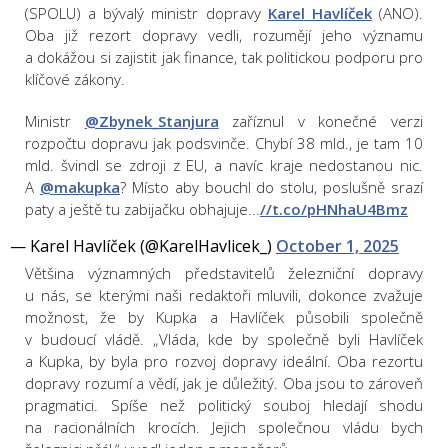
(SPOLU) a bývalý ministr dopravy
Karel Havlíček
(ANO).
Oba již rezort dopravy vedli, rozumějí jeho významu
a dokážou si zajistit jak finance, tak politickou podporu pro
klíčové zákony.
Ministr
@Zbynek_Stanjura
zaříznul v konečné verzi
rozpočtu dopravu jak podsvinče. Chybí 38 mld., je tam 10
mld. švindl se zdroji z EU, a navíc kraje nedostanou nic.
A
@makupka
? Místo aby bouchl do stolu, poslušně srazí
paty a ještě tu zabijačku obhajuje...
//t.co/pHNhaU4Bmz
— Karel Havlíček (@KarelHavlicek_)
October 1, 2025
Většina významných představitelů železniční dopravy
u nás, se kterými naši redaktoři mluvili, dokonce zvažuje
možnost, že by Kupka a Havlíček působili společně
v budoucí vládě. „Vláda, kde by společně byli Havlíček
a Kupka, by byla pro rozvoj dopravy ideální. Oba rezortu
dopravy rozumí a vědí, jak je důležitý. Oba jsou to zároveň
pragmatici. Spíše než politický souboj hledají shodu
na racionálních krocích. Jejich společnou vládu bych