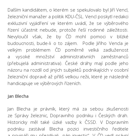
Dalším kandidátem, o kterém se spekulovalo byl Jiří Vencl,
železniční manažer a politik KDU-ČSL. Vencl poskytl redakci
exkluzivní vyjádření ve kterém uvádí, že se výběrového
řízení účastnit nebude, protože řeší rodinné záležitosti.
Nevyloučil však, že by ČD mohl pomoci v blízké
budoucnosti, bude-li o to zájem. Podle Jiřího Vencla je
velkým problémem ČD poměrně velká zadluženost
a vysoké množství administrativních zaměstnanců
(přebujelá administrativa). České dráhy mají podle jeho
názoru na rozdíl od jiných subjektů podnikajících v osobní
železniční dopravě až příliš velkou režii, které je následně
handicapuje ve výběrových řízeních.
Jan Blecha
Jan Blecha je právník, který má za sebou zkušenosti
ze Správy železnic, Dopravního podniku i Českých drah.
Historicky měl také úzké vazby k ČSSD. V Dopravním
podniku zastával Blecha pozici investičního ředitele
a novináři mu přezdívali „pán investic“. V ČD vedl právní