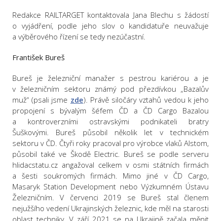
Redakce RAILTARGET kontaktovala Jana Blechu s žádostí
o vyjádření, podle jeho slov o kandidatuře neuvažuje
a výběrového řízení se tedy nezúčastní.
František Bureš
Bureš je železniční manažer s pestrou kariérou a je
v železničním sektoru známý pod přezdívkou „Bazalův
muž“ (psali jsme
zde
). Právě siločáry vztahů vedou k jeho
propojení s bývalým šéfem ČD a ČD Cargo Bazalou
a kontroverzními ostravskými podnikateli bratry
Šuškovými. Bureš působil několik let v technickém
sektoru v ČD. Čtyři roky pracoval pro výrobce vlaků Alstom,
působil také ve Škodě Electric. Bureš se podle serveru
hlidacstatu.cz angažoval celkem v osmi státních firmách
a šesti soukromých firmách. Mimo jiné v ČD Cargo,
Masaryk Station Development nebo Výzkumném Ústavu
Železničním. V červenci 2019 se Bureš stal členem
nejužšího vedení Ukrajinských železnic, kde měl na starosti
oblast techniky. V září 2021 se na Ukrajině začala měnit