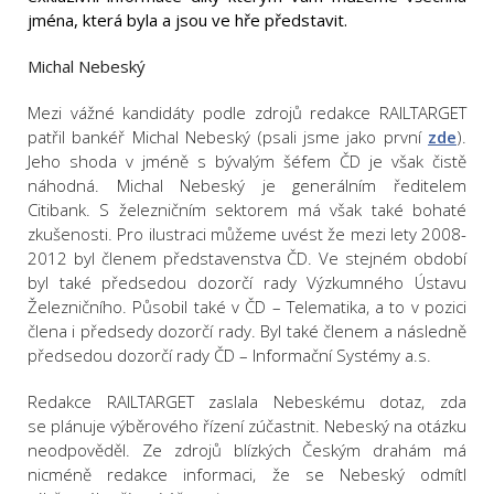
jména, která byla a jsou ve hře představit.
Michal Nebeský
Mezi vážné kandidáty podle zdrojů redakce RAILTARGET
patřil bankéř Michal Nebeský (psali jsme jako první
zde
).
Jeho shoda v jméně s bývalým šéfem ČD je však čistě
náhodná. Michal Nebeský je generálním ředitelem
Citibank. S železničním sektorem má však také bohaté
zkušenosti. Pro ilustraci můžeme uvést že mezi lety 2008-
2012 byl členem představenstva ČD. Ve stejném období
byl také předsedou dozorčí rady Výzkumného Ústavu
Železničního. Působil také v ČD – Telematika, a to v pozici
člena i předsedy dozorčí rady. Byl také členem a následně
předsedou dozorčí rady ČD – Informační Systémy a.s.
Redakce RAILTARGET zaslala Nebeskému dotaz, zda
se plánuje výběrového řízení zúčastnit. Nebeský na otázku
neodpověděl. Ze zdrojů blízkých Českým drahám má
nicméně redakce informaci, že se Nebeský odmítl