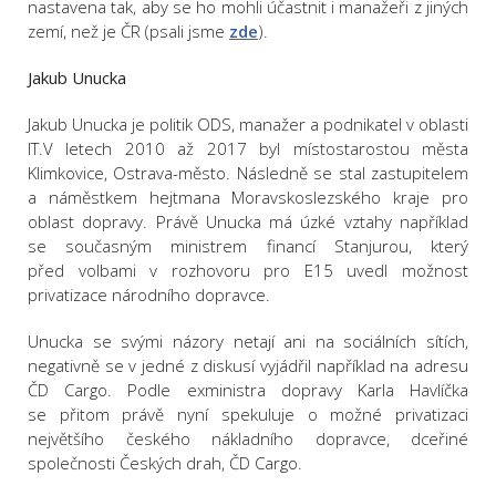
nastavena tak, aby se ho mohli účastnit i manažeři z jiných
zemí, než je ČR (psali jsme
zde
).
Jakub Unucka
Jakub Unucka je politik ODS, manažer a podnikatel v oblasti
IT.V letech 2010 až 2017 byl místostarostou města
Klimkovice, Ostrava-město. Následně se stal zastupitelem
a náměstkem hejtmana Moravskoslezského kraje pro
oblast dopravy. Právě Unucka má úzké vztahy například
se současným ministrem financí Stanjurou, který
před volbami v rozhovoru pro E15 uvedl možnost
privatizace národního dopravce.
Unucka se svými názory netají ani na sociálních sítích,
negativně se v jedné z diskusí vyjádřil například na adresu
ČD Cargo. Podle exministra dopravy Karla Havlíčka
se přitom právě nyní spekuluje o možné privatizaci
největšího českého nákladního dopravce, dceřiné
společnosti Českých drah, ČD Cargo.