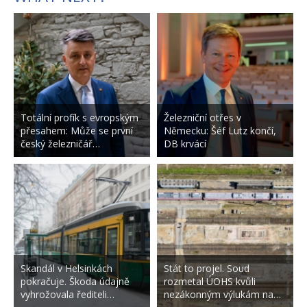
Totální profík s evropským
Železniční otřes v
přesahem: Může se první
Německu: Šéf Lutz končí,
český železničář…
DB krvácí
Skandál v Helsinkách
Stát to projel. Soud
pokračuje. Škoda údajně
rozmetal ÚOHS kvůli
vyhrožovala řediteli…
nezákonným výlukám na…