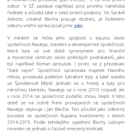
odbor. V SŽ zastával například post prvního náměstka
ředitele a působil také v sekci právní podpory. Ve Správě
železnic ostatně Blecha pracuje dodnes, je ředitelem
odboru vnitřní správy (psali jsme
zde
).
V médiích se řešila jeho spojitost s kauzou okolo
společnosti Navatyp, stavební a developerské společnosti,
která byla ve své době synonymem pro finanční
a mocenské centrum okolo politických podnikatelů, jako
byl například Roman Janoušek. I proto se jí přezdívalo
"zlaté vejce". Společnost spravovala majetek hlavního
města, prodávala politikům lukrativní byty a také stavěla
ve Špindlerově Mlýně. Jednalo se o hotely a byty pro
náročnou klientelu. Navatyp se v roce 2010 rozpadl, ale
v roce 2014 se společnost podařilo znovu slepit. V této
době se na scéně firem provázaných se společností
Navatyp objevuje i Jan Blecha. Ten působil jako odborný
poradce ve společnosti Kupiano Investments v letech
2014-2015. Podle tehdejšího vyjádření Blechy Lidovým
novinám se jednalo o časově omezený kontrakt.