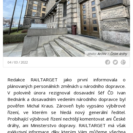
photo:
Archiv
/
České dráhy
04 / 03 / 2022
Redakce RAILTARGET jako první informovala o
plánovaných personálních změnách u národního dopravce.
V polovině února rezignoval dosavadní šéf ČD Ivan
Bednárik a dosavadním vedením národního dopravce byl
pověřen Michal Kraus. Zároveň bylo vypsáno výběrové
řízení, ve kterém se hledá nový generální ředitel.
Probíhající výběrové řízení nechtějí komentovat ani České
dráhy, ani Ministerstvo dopravy. RAILTARGET má však
exkluzivní informace díky kterým Vám můžeme všechna