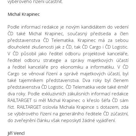
výběrového řízení účastnit.
Michal Krapinec
Podle informací redakce je novým kandidátem do vedení
ČD také Michal Krapinec, současný předseda a člen
představenstva ČD Telematika. Krapinec má za sebou
dlouholeté zkušenosti jak z ČD, tak ČD Cargo i ČD Logistic.
V ČD působil jako ředitel odboru projektové kanceláře,
ředitel odboru strategie a správy majetkových účastí
a ředitel kanceláře pro ekonomiku a informatiku. V ČD
Cargo se věnoval řízení a správě majetkových účastí, byl
také tajemníkem představenstva. Dva roky byl členem
představenstva ČD Logistic. ČD Telematika vede také éměř
dva roky. Podle exkluzivních zákulisních informací redakce
RAILTARGET si měl Michal Krapinec o křeslo šéfa ČD sám
říct. RAILTARGET oslovila Michala Krapince s dotazem, zda
se výběrového řízení na generálního ředitele ČD zúčastní,
do zveřejnění článku však neposkytl žádné vyjádření.
Jiří Vencl