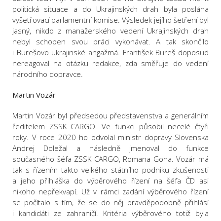
politická situace a do Ukrajinských drah byla poslána
vyšetřovací parlamentní komise. Výsledek jejího šetření byl
jasný, nikdo z manažerského vedení Ukrajinských drah
nebyl schopen svou práci vykonávat. A tak skončilo
i Burešovo ukrajinské angažmá. František Bureš doposud
nereagoval na otázku redakce, zda směřuje do vedení
národního dopravce.
Martin Vozár
Martin Vozár byl předsedou představenstva a generálním
ředitelem ZSSK CARGO. Ve funkci působil necelé čtyři
roky. V roce 2020 ho odvolal ministr dopravy Slovenska
Andrej Doležal a následně jmenoval do funkce
současného šéfa ZSSK CARGO, Romana Gona. Vozár má
tak s řízením takto velkého státního podniku zkušenosti
a jeho přihláška do výběrového řízení na šéfa ČD asi
nikoho nepřekvapí. Už v rámci zadání výběrového řízení
se počítalo s tím, že se do něj pravděpodobně přihlásí
i kandidáti ze zahraničí. Kritéria výběrového totiž byla