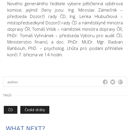
Nového generálního ředitele vybere pětičlenná výběrová
komise, jejímiž členy jsou: Ing. Miroslav Zámečník –
předseda Dozorčí rady ČD, Ing. Lenka Hlubučková –
místopředsedkyně Dozorčí rady ČD a náměstkyně ministra
dopravy ČR, Tomáš Vrbík – náměstek ministra dopravy ČR,
PhDr. Tomáš Vyhnánek – předseda Výboru pro audit ČD,
Ministerstvo financí, a doc. PhDr. MUDr. Mgr. Radvan
Bahbouh, PhD. – psycholog. Lhůta pro podání přihlášek
končí 7. března ve 14 hodin.
author:
TAGS
ČD
České dráhy
WHAT NEXT?