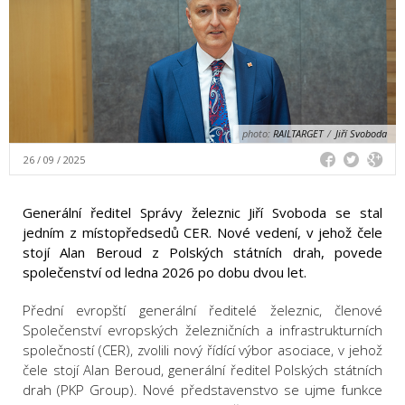
photo:
RAILTARGET
/
Jiří Svoboda
26 / 09 / 2025
Generální ředitel Správy železnic Jiří Svoboda se stal
jedním z místopředsedů CER. Nové vedení, v jehož čele
stojí Alan Beroud z Polských státních drah, povede
společenství od ledna 2026 po dobu dvou let.
Přední evropští generální ředitelé železnic, členové
Společenství evropských železničních a infrastrukturních
společností (CER), zvolili nový řídící výbor asociace, v jehož
čele stojí Alan Beroud, generální ředitel Polských státních
drah (PKP Group). Nové představenstvo se ujme funkce