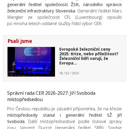
generální ředitel společnosti ŽSR, národního správce
železniční infrastruktury Slovenska
. Generální ředitel Marc
Wengler ze společnosti CFL (Luxembourg) opouští
po mnoha letech oddané služby řídící výbor CER.
Psali jsme
Evropské železniční ceny
2025: Krize, nebo příležitost?
Železniční lídři varují, že
Evropa…
18 / 02 / 2025
Správní rada CER 2026-2027: Jiří Svoboda
místopředsedou
Pro Českou republiku je zásadní přípomínka, že na křesle
místopředsedy stanul i generální ředitel SŽ Jiří
Svoboda.
Další místopředsedové podle tiskové zprávy
jsou: Vincent Ducrot (generální ředitel SBB), Sophie