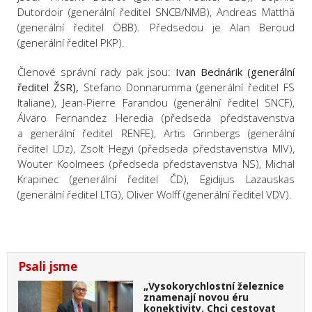
Dutordoir (generální ředitel SNCB/NMB), Andreas Matthä
(generální ředitel ÖBB). Předsedou je
Alan Beroud
(generální ředitel PKP).
Členové správní rady pak jsou:
Ivan Bednárik (generální
ředitel ŽSR),
Stefano Donnarumma (generální ředitel FS
Italiane), Jean-Pierre Farandou (generální ředitel SNCF),
Álvaro Fernandez Heredia (předseda představenstva
a generální ředitel RENFE), Artis Grinbergs (generální
ředitel LDz), Zsolt Hegyi (předseda představenstva MIV),
Wouter Koolmees (předseda představenstva NS), Michal
Krapinec (generální ředitel ČD), Egidijus Lazauskas
(generální ředitel LTG), Oliver Wolff (generální ředitel VDV).
Psali jsme
„Vysokorychlostní železnice
znamenají novou éru
konektivity. Chci cestovat