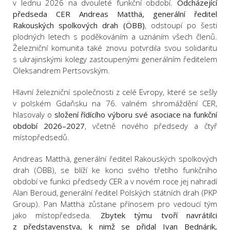
v lednu 2026 na dvouleté funkční období.
Odcházející
předseda CER Andreas Matthä, generální ředitel
Rakouských spolkových drah (ÖBB)
, odstoupí po šesti
plodných letech s poděkováním a uznáním všech členů.
Železniční komunita také znovu potvrdila svou solidaritu
s ukrajinskými kolegy zastoupenými generálním ředitelem
Oleksandrem Pertsovským.
Hlavní železniční společnosti z celé Evropy, které se sešly
v polském Gdaňsku na 76. valném shromáždění CER,
hlasovaly o
složení řídícího výboru své asociace na funkční
období 2026–2027
, včetně nového předsedy a čtyř
místopředsedů.
Andreas Matthä, generální ředitel Rakouských spolkových
drah (ÖBB), se blíží ke konci svého třetího funkčního
období ve funkci předsedy CER a v novém roce jej nahradí
Alan Beroud, generální ředitel Polských státních drah (PKP
Group). Pan Matthä zůstane přínosem pro vedoucí tým
jako místopředseda.
Zbytek týmu tvoří navrátilci
z představenstva, k nimž se přidal Ivan Bednárik,