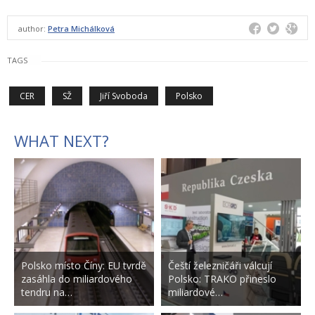
author:
Petra Michálková
TAGS
CER
SŽ
Jiří Svoboda
Polsko
WHAT NEXT?
Polsko místo Číny: EU tvrdě
Čeští železničáři válcují
zasáhla do miliardového
Polsko: TRAKO přineslo
tendru na…
miliardové…