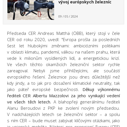
vývoj európskych železníc
09 / 05 / 2024
Předseda CER Andreas Matthä (ÖBB), který stojí v čele
CER od roku 2020, uvedl: "Evropa prošla za posledních
šest let hlubokými změnami: ambiciózními politikami
v oblasti klimatu, pandemií, válkou na našem prahu, která
vede k milionům vysídlených lidí, a energetickou krizí.
Ve všech těchto okamžicích železniční sektor rychle
zareagoval. Nebyli jsme přihlížejícími, ale součástí
evropského řešení. Železnice jsou dnes důležitější než
kdy jindy, a to jak pro dosažení klimatické neutrality, tak
jako páteř evropské bezpečnosti.
Děkuji výkonnému
řediteli CER Albertu Mazzolovi za jeho vynikající vedení
ve všech těch letech.
A blahopřeji generálnímu řediteli
Alanu Beroudovi z PKP ke zvolení novým předsedou.
V nadcházejících letech se železniční sektor – a spolu
s ním CER – bude muset zabývat klíčovými otázkami, jako
je vojenská mobilita, Nástroj pro propojení Evropy (CEF)