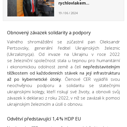
rychlovlakem…
19 / 06 / 2024
Obnovený závazek solidarity a podpory
Valného shromáždění se zúčastnil pan Oleksandr
Pertsovsky, generální ředitel Ukrajinských železnic
(Ukrzaliznycja). Od invaze na Ukrajinu v roce 2022
se železniční společnost stala u tepnou pro humanitární
i ekonomickou odolnost země a čelí
nepředstavitelným
těžkostem od každodenních stávek na její infrastrukturu
až po kybernetické útoky
. Členové CER vyjádřili svou
neochvějnou podporu a solidaritu se statečnými
ukrajinskými kolegy, kteří riskují své životy, a obnovili svůj
závazek k deklaraci z roku 2022, v níž se zavázali k pomoci
ukrajinským železnicím a úsilí o obnovu.
Odvětví představující 1,4 % HDP EU