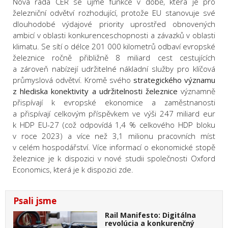
Nová rada CER se ujme funkce v době, která je pro
železniční odvětví rozhodující, protože EU stanovuje své
dlouhodobé výdajové priority uprostřed obnovených
ambicí v oblasti konkurenceschopnosti a závazků v oblasti
klimatu. Se sítí o délce 201 000 kilometrů odbaví evropské
železnice ročně přibližně 8 miliard cest cestujících
a zároveň nabízejí udržitelné nákladní služby pro klíčová
průmyslová odvětví. Kromě svého
strategického významu
z hlediska konektivity a udržitelnosti železnice
významně
přispívají k evropské ekonomice a zaměstnanosti
a přispívají celkovým příspěvkem ve výši 247 miliard eur
k HDP EU-27 (což odpovídá 1,4 % celkového HDP bloku
v roce 2023) a více než 3,1 milionu pracovních míst
v celém hospodářství. Více informací o ekonomické stopě
železnice je k dispozici v nové studii společnosti Oxford
Economics, která je k dispozici zde.
Psali jsme
Rail Manifesto: Digitálna
revolúcia a konkurenčný