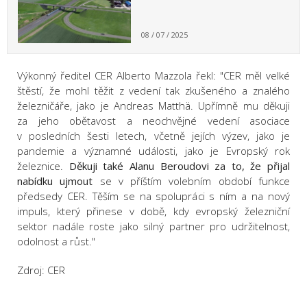
08 / 07 / 2025
Výkonný ředitel CER Alberto Mazzola řekl: "CER měl velké
štěstí, že mohl těžit z vedení tak zkušeného a znalého
železničáře, jako je Andreas Matthä. Upřímně mu děkuji
za jeho obětavost a neochvějné vedení asociace
v posledních šesti letech, včetně jejích výzev, jako je
pandemie a významné události, jako je Evropský rok
železnice.
Děkuji také Alanu Beroudovi za to, že přijal
nabídku ujmout
se v příštím volebním období funkce
předsedy CER. Těším se na spolupráci s ním a na nový
impuls, který přinese v době, kdy evropský železniční
sektor nadále roste jako silný partner pro udržitelnost,
odolnost a růst."
Zdroj: CER