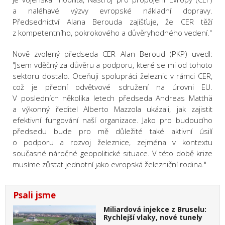
a naléhavé výzvy evropské nákladní dopravy.
Předsednictví Alana Berouda zajišťuje, že CER těží
z kompetentního, pokrokového a důvěryhodného vedení."
Nově zvolený předseda CER Alan Beroud (PKP) uvedl:
"Jsem vděčný za důvěru a podporu, které se mi od tohoto
sektoru dostalo. Oceňuji spolupráci železnic v rámci CER,
což je přední odvětvové sdružení na úrovni EU.
V posledních několika letech předseda Andreas Matthä
a výkonný ředitel Alberto Mazzola ukázali, jak zajistit
efektivní fungování naší organizace. Jako pro budoucího
předsedu bude pro mě důležité také aktivní úsilí
o podporu a rozvoj železnice, zejména v kontextu
současné náročné geopolitické situace. V této době krize
musíme zůstat jednotní jako evropská železniční rodina."
Psali jsme
Miliardová injekce z Bruselu:
Rychlejší vlaky, nové tunely