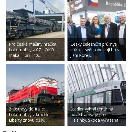
Pro české mašiny hračka.
Český železniční průmysl
Lokomotivy z CZ LOKO
válcuje svět, obdivují ho v
makají i při –40…
Jižní Koreji…
Z Ostravy do Itálie:
Stadler vyhrál tendr na
Lokomotivy z krachlé
nové tramvaje pro
Liberty znovu ožily…
Helsinky. Škoda vyřazena…