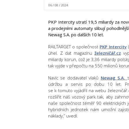
06 / 08 / 2024
PKP Intercity utratí 19,5 miliardy za no
a prodejními automaty slibují pohodlněj
Newag S.A. po dalších 10 let.
RAILTARGET o společnost
PKP Intercity
(
úhel. Z dat magazínu
železničář.cz
vyp
miliardy korun, což je 3,36 miliardy polsk
tak vyjde v přepočtu na 550 milionů koru
Navíc se dodavatel vlaků
Newag S.A.
údržbu a servis po dobu 10 let. Pre
se k tomuto vyjádřil na webu železničá
rozšířit náš vozový park tak, aby zahr
naše společnost téměř 90 elektrických 
hybridních jednotek nám umožní zajistit
náklady,” uvedl.