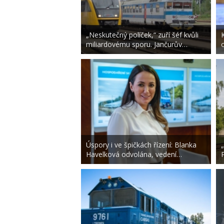
„Neskutečný políček,“ zuří šéf kvůli
miliardovému sporu. Jančurův…
Úspory i ve špičkách řízení: Blanka
Havelková odvolána, vedení…