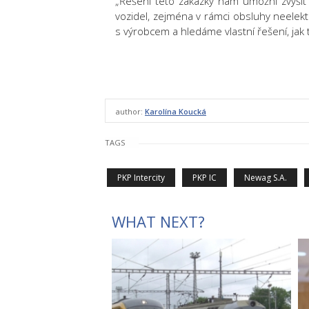
„Řešení této zakázky nám umožní zvýšit 
vozidel, zejména v rámci obsluhy neelekt
s výrobcem a hledáme vlastní řešení, jak
author:
Karolína Koucká
TAGS
PKP Intercity
PKP IC
Newag S.A.
WHAT NEXT?