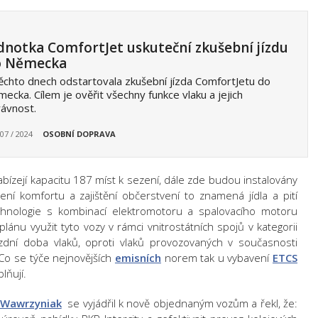
dnotka ComfortJet uskuteční zkušební jízdu
o Německa
ěchto dnech odstartovala zkušební jízda ComfortJetu do
ecka. Cílem je ověřit všechny funkce vlaku a jejich
ávnost.
 07 / 2024
OSOBNÍ DOPRAVA
abízejí kapacitu 187 míst k sezení, dále zde budou instalovány
ení komfortu a zajištění občerstvení to znamená jídla a pití
echnologie s kombinací elektromotoru a spalovacího motoru
lánu využit tyto vozy v rámci vnitrostátních spojů v kategorii
jízdní doba vlaků, oproti vlaků provozovaných v současnosti
 Co se týče nejnovějších
emisních
norem tak u vybavení
ETCS
lňují.
Wawrzyniak
se vyjádřil k nově objednaným vozům a řekl, že: