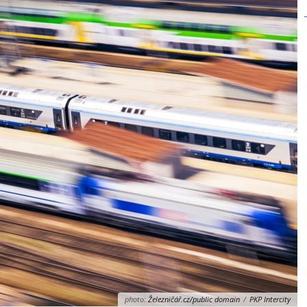
photo:
Železničář.cz/public domain
/
PKP Intercity