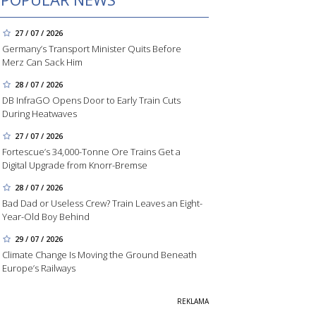
27 / 07 / 2026
Germany’s Transport Minister Quits Before
Merz Can Sack Him
28 / 07 / 2026
DB InfraGO Opens Door to Early Train Cuts
During Heatwaves
27 / 07 / 2026
Fortescue’s 34,000-Tonne Ore Trains Get a
Digital Upgrade from Knorr-Bremse
28 / 07 / 2026
Bad Dad or Useless Crew? Train Leaves an Eight-
Year-Old Boy Behind
29 / 07 / 2026
Climate Change Is Moving the Ground Beneath
Europe’s Railways