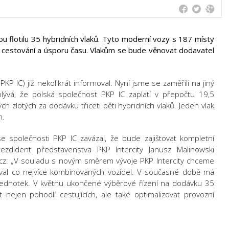
vou flotilu 35 hybridních vlaků. Tyto moderní vozy s 187 místy
ší cestování a úsporu času. Vlakům se bude věnovat dodavatel
PKP IC) již nekolikrát informoval. Nyní jsme se zaměřili na jiný
lývá, že polská společnost PKP IC zaplatí v přepočtu 19,5
ých zlotých za dodávku třiceti pěti hybridních vlaků. Jeden vlak
n.
se společnosti PKP IC zavázal, že bude zajištovat kompletní
zdident představenstva PKP Intercity Janusz Malinowski
ř.cz: „V souladu s novým směrem vývoje PKP Intercity chceme
noval co nejvíce kombinovaných vozidel. V současné době má
jednotek. V květnu ukončené výběrové řízení na dodávku 35
 nejen pohodlí cestujících, ale také optimalizovat provozní