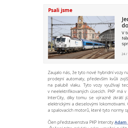
Psali jsme
Je
d
V t
Něm
spr
24 /
Zaujalo nás, že tyto nové hybridní vozy n
prodejní automaty, především kvůli zvýš
na palubě vlaku. Tyto vozy využívají t
v neelektrifikovaných úsecích. PKP má v p
InterCity, díky tomu se výrazně zkrátí 
elektrickými a dieselovými lokomotivami.
a spalovacích motorů, které tyto normy sp
Člen představenstva PKP Intercity
Adam 