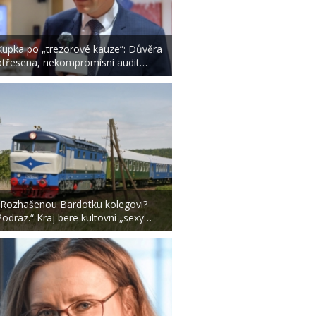
Kupka po „trezorové kauze”: Důvěra
otřesena, nekompromisní audit…
„Rozhašenou Bardotku kolegovi?
Podraz.“ Kraj bere kultovní „sexy…