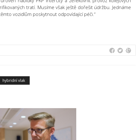
úroveň nabídky PKP Intercity a zefektivnit provoz kolejových
rifikovaných tratí. Musíme však ještě dořešit údržbu. Jednáme
 těmto vozidlům poskytnout odpovídající péči.“
hybridní vlak