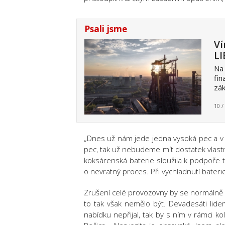
Psali jsme
Ví
LI
Na 
fin
zák
10 /
„Dnes už nám jede jedna vysoká pec a v
pec, tak už nebudeme mít dostatek vlastn
koksárenská baterie sloužila k podpoře t
o nevratný proces. Při vychladnutí baterie
Zrušení celé provozovny by se normálně p
to tak však nemělo být. Devadesáti lid
nabídku nepřijal, tak by s ním v rámci k