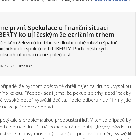
me první: Spekulace o finanční situaci
BERTY kolují českým železničním trhem
českém železničním trhu se dlouhodobě mluví o špatné
anční kondici společnosti LIBERTY. Podle některých
ulisních informací není společnost…
 02 / 2023
BYZNYS
 případě, že bychom opětovně chtěli najet na druhou vysokou
ího koksu. Předpokládali jsme, že pokud se trhy zlepší, tak by
é vysoké pece,“ vysvětlil Bečica. Podle odborů hutní firmy jde
 nelze její provoz obnovit.
otýkalo s problematikou propouštění lidí. V tomto případě by
em bude nabídnutá jiná pozice v rámci hutě. „Kdyby někdo tu
olektivní smlouvy musel být ukončen pracovní poměr,“ vysvětlil