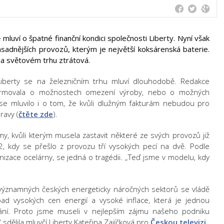
mluví o špatné finanční kondici společnosti Liberty. Nyní však
sadnějších provozů, kterým je největší koksárenská baterie.
a světovém trhu ztrátová.
Liberty se na železničním trhu mluví dlouhodobě. Redakce
nformovala o možnostech omezení výroby, nebo o možných
se mluvilo i o tom, že kvůli dlužným fakturám nebudou pro
ravy (
čtěte zde
).
y, kvůli kterým musela zastavit některé ze svých provozů již
2, kdy se přešlo z provozu tří vysokých pecí na dvě. Podle
zace ocelárny, se jedná o tragédii. „Teď jsme v modelu, kdy
 významných českých energeticky náročných sektorů se vládě
ad vysokých cen energií a vysoké inflace, která je jednou
kání. Proto jsme museli v nejlepším zájmu našeho podniku
sdělila mluvčí Liberty Kateřina Zajíčková pro
Českou televizi
.