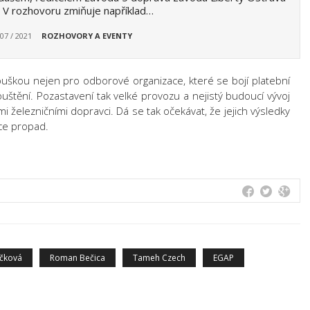
. V rozhovoru zmiňuje například…
 07 / 2021
ROZHOVORY A EVENTY
buškou nejen pro odborové organizace, které se bojí platební
štění. Pozastavení tak velké provozu a nejistý budoucí vývoj
i železničními dopravci. Dá se tak očekávat, že jejich výsledky
ce propad.
íčková
Roman Bečica
Tameh Czech
EGAP