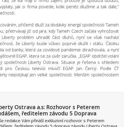
 rád, že lidi mají o firmu zájem, protože je spousta dotazů,
výplaty, jak si firma povede, kolik peněz dlužíme a tak dále,“
lečnosti.
ncováním, přičemž dluží za dodávky energií společnosti Tameh
 přetrvávají již od jara, kdy Tameh Czech začala vyhrožovat
Liberty problém uhradit část dluhů, nyní se však nachází
kutečnost, že Liberty bude vůbec poprvé dlužit i státu. Částku
čila od banky, která za covidové pandemie zkrachovala, a nyní
ojišťovně EGAP, která se za úvěr zaručila. „EGAP obdržel volání
tý společnosti Liberty Ostrava. Situace je řešena s ohledem
vedl pro Českou televizi mluvčí EGAP Jan Černý. Podle ČT
rty nepotýkají jen velké společnosti. Menším společnostem
berty Ostrava a.s: Rozhovor s Peterem
dášem, ředitelem závodu 5 Doprava
e redakce Vám přináší exkluzivní rozhovor s Peterem
dášem, ředitelem závodu 5 doprava závodu Liberty Ostrava