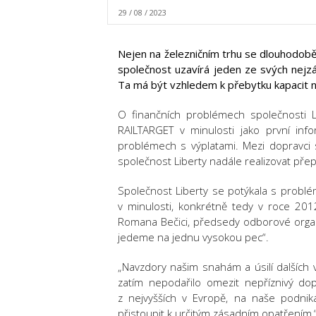
29 / 08 / 2023
Nejen na železničním trhu se dlouhodobě 
společnost uzavírá jeden ze svých nejzá
Ta má být vzhledem k přebytku kapacit n
O finančních problémech společnosti 
RAILTARGET v minulosti jako první i
problémech s výplatami. Mezi dopravci 
společnost Liberty nadále realizovat přep
Společnost Liberty se potýkala s problém
v minulosti, konkrétně tedy v roce 201
Romana Bečici, předsedy odborové organi
jedeme na jednu vysokou pec“.
„Navzdory našim snahám a úsilí dalších
zatím nepodařilo omezit nepříznivý dop
z nejvyšších v Evropě, na naše podni
přistoupit k určitým zásadním opatřením,“ 