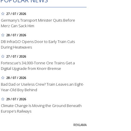
27 / 07 / 2026
Germany’s Transport Minister Quits Before
Merz Can Sack Him
28 / 07 / 2026
DB InfraGO Opens Door to Early Train Cuts
During Heatwaves
27 / 07 / 2026
Fortescue’s 34,000-Tonne Ore Trains Get a
Digital Upgrade from Knorr-Bremse
28 / 07 / 2026
Bad Dad or Useless Crew? Train Leaves an Eight-
Year-Old Boy Behind
29 / 07 / 2026
Climate Change Is Moving the Ground Beneath
Europe’s Railways