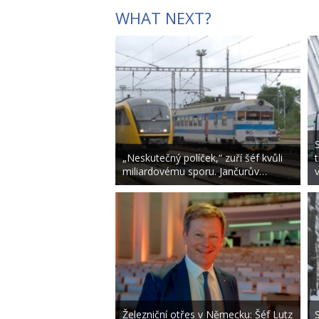
WHAT NEXT?
„Neskutečný políček,“ zuří šéf kvůli
miliardovému sporu. Jančurův…
Železniční otřes v Německu: Šéf Lutz