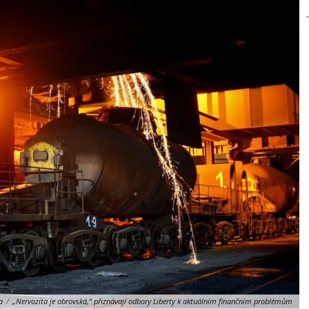
a
/
„Nervozita je obrovská,“ přiznávají odbory Liberty k aktuálním finančním problémům