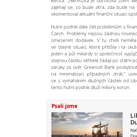
Bečica. „Nervozita je obrovská. Jsem ale
zajímají se, co bude zítra, zda bude na 
okomentoval aktuální finanční situaci spo
Hutní podnik dále čelí problémům s fina
Czech. Problémy nejsou žádnou novinkou,
omezením dodávek. V tu chvíli neměla 
ve stejné situaci, které přitížila i ta s
jeden a půl miliardy si společnost vypůj
stejnou částku věřitelé žádají po státní p
záruky za úvěr Greensill Bank poskytnu
na minimalizaci případných ztrát,“ u
se s vymáháním dlužných částek od Libe
tento hutní podnik dluží miliony korun.
Psali jsme
Li
Du
Naš
Du