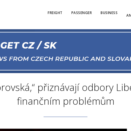
FREIGHT
PASSENGER
BUSINESS
AN
brovská,“ přiznávají odbory Lib
finančním problémům