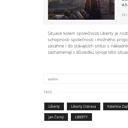
a.s
13 /
Situace kolem společnosti Liberty je roz
schopnosti společnosti i možného propou
zasáhne i do stávajících smluv s nákladním
zaznamenají v důsledku vývoje této situa
author:
TAGS
Liberty
Liberty Ostrava
Kateřina Zaj
Jan Černý
LIBERTY