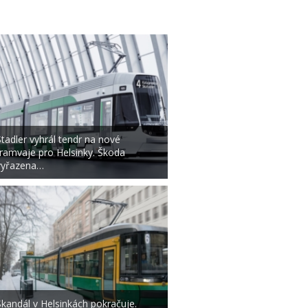
Stadler vyhrál tendr na nové
tramvaje pro Helsinky. Škoda
vyřazena…
Skandál v Helsinkách pokračuje.