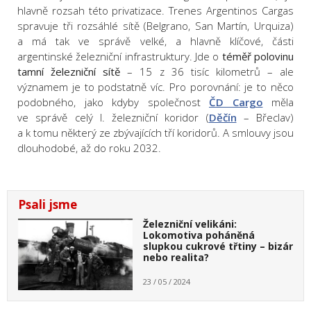
hlavně rozsah této privatizace. Trenes Argentinos Cargas
spravuje tři rozsáhlé sítě (Belgrano, San Martín, Urquiza)
a má tak ve správě velké, a hlavně klíčové, části
argentinské železniční infrastruktury. Jde o
téměř polovinu
tamní železniční sítě
– 15 z 36 tisíc kilometrů – ale
významem je to podstatně víc. Pro porovnání: je to něco
podobného, jako kdyby společnost
ČD Cargo
měla
ve správě celý I. železniční koridor (
Děčín
– Břeclav)
a k tomu některý ze zbývajících tří koridorů. A smlouvy jsou
dlouhodobé, až do roku 2032.
Psali jsme
Železniční velikáni:
Lokomotiva poháněná
slupkou cukrové třtiny – bizár
nebo realita?
23 / 05 / 2024