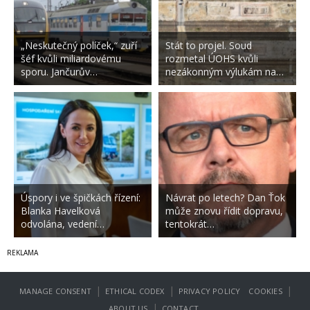
„Neskutečný políček,“ zuří
Stát to projel. Soud
šéf kvůli miliardovému
rozmetal ÚOHS kvůli
sporu. Jančurův…
nezákonným výlukám na…
Úspory i ve špičkách řízení:
Návrat po letech? Dan Ťok
Blanka Havelková
může znovu řídit dopravu,
odvolána, vedení…
tentokrát…
|
|
|
MANAGE CONSENT
ETHICAL CODEX
PRIVACY POLICY
COOKIES
|
ABOUT US
CONTACT