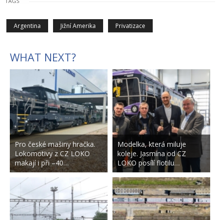
TAGS
Argentina
Jižní Amerika
Privatizace
WHAT NEXT?
Pro české mašiny hračka.
Modelka, která miluje
Lokomotivy z CZ LOKO
koleje. Jasmína od CZ
makají i při –40…
LOKO posílí flotilu…