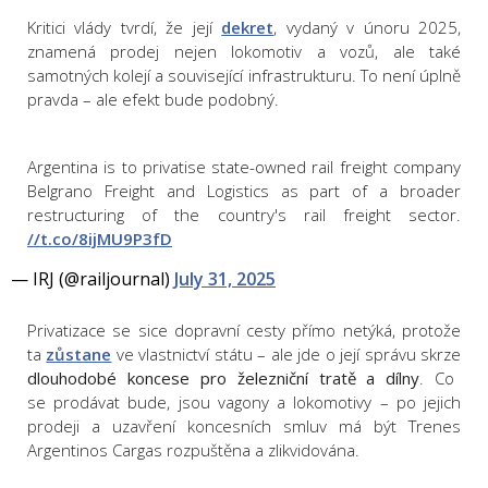
Kritici vlády tvrdí, že její
dekret
, vydaný v únoru 2025,
znamená prodej nejen lokomotiv a vozů, ale také
samotných kolejí a související infrastrukturu. To není úplně
pravda – ale efekt bude podobný.
Argentina is to privatise state-owned rail freight company
Belgrano Freight and Logistics as part of a broader
restructuring of the country's rail freight sector.
//t.co/8ijMU9P3fD
— IRJ (@railjournal)
July 31, 2025
Privatizace se sice dopravní cesty přímo netýká, protože
ta
zůstane
ve vlastnictví státu – ale jde o její správu skrze
dlouhodobé koncese pro železniční tratě a dílny
. Co
se prodávat bude, jsou vagony a lokomotivy – po jejich
prodeji a uzavření koncesních smluv má být Trenes
Argentinos Cargas rozpuštěna a zlikvidována.