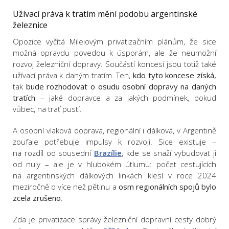
Užívací práva k tratím mění podobu argentinské
železnice
Opozice vyčítá Mileiovým privatizačním plánům, že sice
možná opravdu povedou k úsporám, ale že neumožní
rozvoj železniční dopravy. Součástí koncesí jsou totiž také
užívací práva k daným tratím. Ten,
kdo tyto koncese získá,
tak
bude rozhodovat o osudu osobní dopravy na daných
tratích
– jaké dopravce a za jakých podmínek, pokud
vůbec, na trať pustí.
A osobní vlaková doprava, regionální i dálková, v Argentině
zoufale potřebuje impulsy k rozvoji. Sice existuje –
na rozdíl od sousední
Brazílie
, kde se snaží vybudovat ji
od nuly – ale je v hlubokém útlumu: počet cestujících
na argentinských dálkových linkách klesl v roce 2024
meziročně o více než pětinu a
osm regionálních spojů bylo
zcela zrušeno
.
Zda je privatizace správy železniční dopravní cesty dobrý