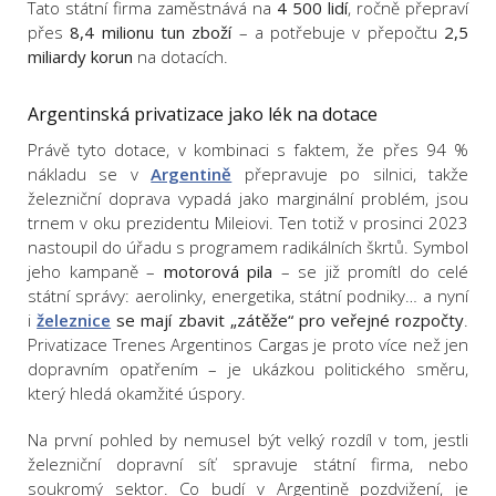
Tato státní firma zaměstnává na
4 500 lidí
, ročně přepraví
přes
8,4 milionu tun zboží
– a potřebuje v přepočtu
2,5
miliardy korun
na dotacích.
Argentinská privatizace jako lék na dotace
Právě tyto dotace, v kombinaci s faktem, že přes 94 %
nákladu se v
Argentině
přepravuje po silnici, takže
železniční doprava vypadá jako marginální problém, jsou
trnem v oku prezidentu Mileiovi. Ten totiž v prosinci 2023
nastoupil do úřadu s programem radikálních škrtů. Symbol
jeho kampaně –
motorová pila
– se již promítl do celé
státní správy: aerolinky, energetika, státní podniky… a nyní
i
železnice
se mají zbavit „zátěže“ pro veřejné rozpočty
.
Privatizace Trenes Argentinos Cargas je proto více než jen
dopravním opatřením – je ukázkou politického směru,
který hledá okamžité úspory.
Na první pohled by nemusel být velký rozdíl v tom, jestli
železniční dopravní síť spravuje státní firma, nebo
soukromý sektor. Co budí v Argentině pozdvižení, je