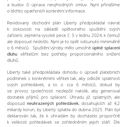
a budov či úprava nevýhodných smluv. Nyní přinášíme
o těchto opatřeních konkrétní informace.
Revidovaný obchodní plán Liberty předpokládal návrat
k ziskovosti na základě opětovného spuštění svých
zařízení, zejména vysoké pece č. 3 v lednu 2024, k čemuž
ale doposud nedošlo. Nyní je to opět odsunuto minimálně
o 6 měsíců. Spuštění výroby mělo umožnit
úplné splacení
dluhu
věřitelům bez potřeby proporcionálního snížení
dluhů.
Liberty také předpokládala dohodu o úpravě platebních
podmínek s konkrétními věřiteli tak, aby odložili splatnost
svých pohledávek, a to o cca 6 měsíců, dokud by
se provoz společnosti nezlepšil natolik, aby generoval
dostatek příjmů pro splácení. Úhradu již splatných, ale
doposud
neuhrazených pohledávek
, dosahujících až 4,2
miliardy korun, by Liberty splatila do dubna 2025. Plán byl
deklarován tak, že k úhradám by docházelo proporčně
k velikosti pohledávek se zohledněním jejich stáří. Dle