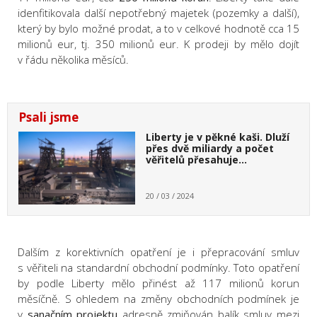
idenfitikovala další nepotřebný majetek (pozemky a další),
který by bylo možné prodat, a to v celkové hodnotě cca 15
milionů eur, tj. 350 milionů eur. K prodeji by mělo dojít
v řádu několika měsíců.
Psali jsme
Liberty je v pěkné kaši. Dluží
přes dvě miliardy a počet
věřitelů přesahuje…
20 / 03 / 2024
Dalším z korektivních opatření je i přepracování smluv
s věřiteli na standardní obchodní podmínky. Toto opatření
by podle Liberty mělo přinést až 117 milionů korun
měsíčně. S ohledem na změny obchodních podmínek je
v
sanačním projektu
adresně zmiňován balík smluv mezi