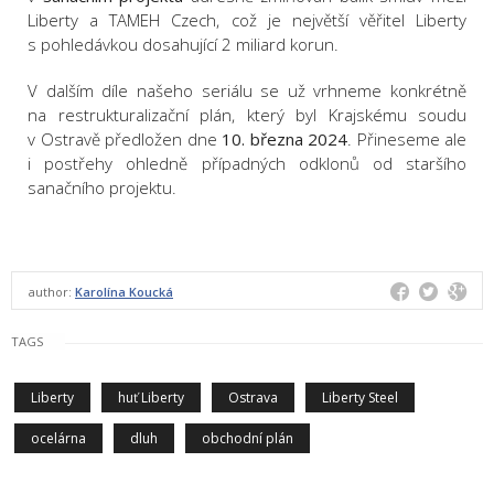
Liberty a TAMEH Czech, což je největší věřitel Liberty
s pohledávkou dosahující 2 miliard korun.
V dalším díle našeho seriálu se už vrhneme konkrétně
na restrukturalizační plán, který byl Krajskému soudu
v Ostravě předložen dne
10. března 2024
. Přineseme ale
i postřehy ohledně případných odklonů od staršího
sanačního projektu.
author:
Karolína Koucká
TAGS
Liberty
huť Liberty
Ostrava
Liberty Steel
ocelárna
dluh
obchodní plán