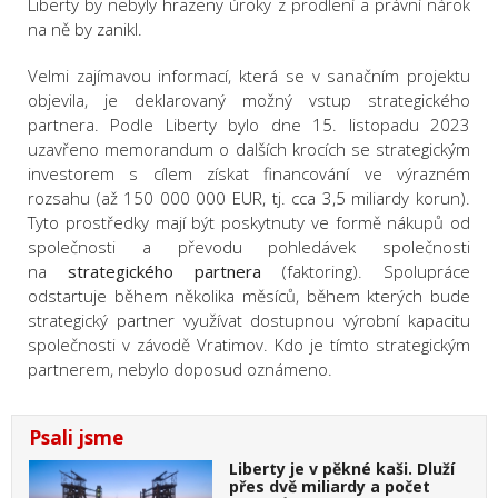
Liberty by nebyly hrazeny úroky z prodlení a právní nárok
na ně by zanikl.
Velmi zajímavou informací, která se v sanačním projektu
objevila, je deklarovaný možný vstup strategického
partnera. Podle Liberty bylo dne 15. listopadu 2023
uzavřeno memorandum o dalších krocích se strategickým
investorem s cílem získat financování ve výrazném
rozsahu (až 150 000 000 EUR, tj. cca 3,5 miliardy korun).
Tyto prostředky mají být poskytnuty ve formě nákupů od
společnosti a převodu pohledávek společnosti
na
strategického partnera
(faktoring). Spolupráce
odstartuje během několika měsíců, během kterých bude
strategický partner využívat dostupnou výrobní kapacitu
společnosti v závodě Vratimov. Kdo je tímto strategickým
partnerem, nebylo doposud oznámeno.
Psali jsme
Liberty je v pěkné kaši. Dluží
přes dvě miliardy a počet