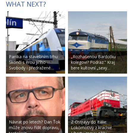
WHAT NEXT?
Panika na stavebním trhu:
„Rozhašenou Bardotku
Skončí s érou Jiřího
kolegovi? Podraz.“ Kraj
Svobody i předražené…
bere kultovní „sexy…
Návrat po letech? Dan Ťok
Z Ostravy do Itálie:
může znovu řídit dopravu,
Lokomotivy z krachlé