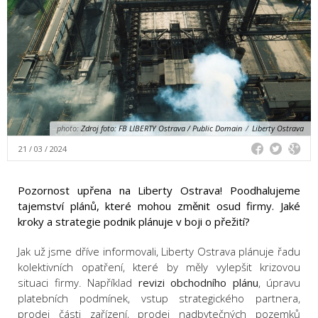
photo:
Zdroj foto: FB LIBERTY Ostrava / Public Domain
/
Liberty Ostrava
21 / 03 / 2024
Pozornost upřena na Liberty Ostrava! Poodhalujeme
tajemství plánů, které mohou změnit osud firmy. Jaké
kroky a strategie podnik plánuje v boji o přežití?
Jak už jsme dříve informovali, Liberty Ostrava plánuje řadu
kolektivních opatření, které by měly vylepšit krizovou
situaci firmy. Například
revizi obchodního plánu
, úpravu
platebních podmínek, vstup strategického partnera,
prodej části zařízení, prodej nadbytečných pozemků