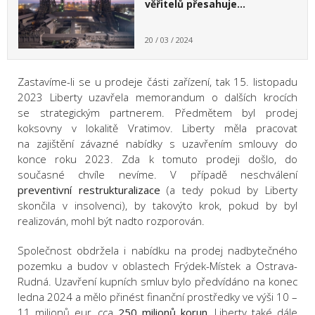
věřitelů přesahuje…
20 / 03 / 2024
Zastavíme-li se u prodeje části zařízení, tak 15. listopadu
2023 Liberty uzavřela memorandum o dalších krocích
se strategickým partnerem. Předmětem byl prodej
koksovny v lokalitě Vratimov. Liberty měla pracovat
na zajištění závazné nabídky s uzavřením smlouvy do
konce roku 2023. Zda k tomuto prodeji došlo, do
současné chvíle nevíme. V případě neschválení
preventivní restrukturalizace
(a tedy pokud by Liberty
skončila v insolvenci), by takovýto krok, pokud by byl
realizován, mohl být nadto rozporován.
Společnost obdržela i nabídku na prodej nadbytečného
pozemku a budov v oblastech Frýdek-Místek a Ostrava-
Rudná. Uzavření kupních smluv bylo předvídáno na konec
ledna 2024 a mělo přinést finanční prostředky ve výši 10 –
11 milionů eur, cca
250 milionů korun
. Liberty také dále