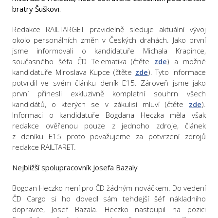
bratry Šuškovi.
Redakce RAILTARGET pravidelně sleduje aktuální vývoj
okolo personálních změn v Českých drahách. Jako první
jsme informovali o kandidatuře Michala Krapince,
současného šéfa ČD Telematika (čtěte
zde
) a možné
kandidatuře Miroslava Kupce (čtěte
zde
). Tyto informace
potvrdil ve svém článku deník E15. Zároveň jsme jako
první přinesli exkluzivně kompletní souhrn všech
kandidátů, o kterých se v zákulisí mluví (čtěte
zde
).
Informaci o kandidatuře Bogdana Heczka měla však
redakce ověřenou pouze z jednoho zdroje, článek
z deníku E15 proto považujeme za potvrzení zdrojů
redakce RAILTARET.
Nejbližší spolupracovník Josefa Bazaly
Bogdan Heczko není pro ČD žádným nováčkem. Do vedení
ČD Cargo si ho dovedl sám tehdejší šéf nákladního
dopravce, Josef Bazala. Heczko nastoupil na pozici