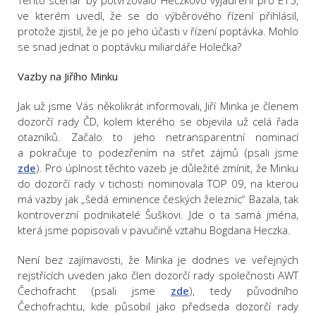
Tento scénář by potvrzovalo Heczkovo vyjádření pro E15,
ve kterém uvedl, že se do výběrového řízení přihlásil,
protože zjistil, že je po jeho účasti v řízení poptávka. Mohlo
se snad jednat o poptávku miliardáře Holečka?
Vazby na Jiřího Minku
Jak už jsme Vás několikrát informovali, Jiří Minka je členem
dozorčí rady ČD, kolem kterého se objevila už celá řada
otazníků. Začalo to jeho netransparentní nominací
a pokračuje to podezřením na střet zájmů (psali jsme
zde
). Pro úplnost těchto vazeb je důležité zmínit, že Minku
do dozorčí rady v tichosti nominovala TOP 09, na kterou
má vazby jak „šedá eminence českých železnic“ Bazala, tak
kontroverzní podnikatelé Šuškovi. Jde o ta samá jména,
která jsme popisovali v pavučině vztahu Bogdana Heczka.
Není bez zajímavosti, že Minka je dodnes ve veřejných
rejstřících uveden jako člen dozorčí rady společnosti AWT
Čechofracht (psali jsme
zde
), tedy původního
Čechofrachtu, kde působil jako předseda dozorčí rady