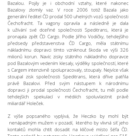
Bazalou. Pojily je i obchodní vztahy, které nakonec
Bazalovy zlomily vaz. V roce 2006 totiž Bazala jako
generální ředitel ČD prodal 500 uhelných vozů společnosti
Čechofracht. Ta vagony opravila a následně je dala
k užívání své dceřiné společnosti Speditrans, která je
pronajala zpět ČD Cargo. Podle Jiřího Vodičky, tehdejšího
předsedy představenstva ČD Cargo, měla státnímu
nákladnímu dopravci tímto vzniknout škoda ve výši 326
milionů korun. Navíc zisky státního nákladního dopravce
pod Bazalovým vedením klesaly, výdělky společností, které
s Cargem intenzivně spolupracovaly, stoupaly. Nejvíce však
stoupal zisk společnosti Speditrans, která dříve patřila
právě Bazalovi. Před svým nástupem k národnímu
dopravci ji prodal společnosti Čechofracht, tu měl podle
tehdejších spekulací v médiích spoluvlastnit právě
miliardář Holeček.
Z výše popsaného vyplývá, že Heczko by mohl být
nenápadným mužem v pozadí, kterého by vlivná síť jeho
kontaktů mohla chtít dosadit na klíčové místo šéfa ČD.