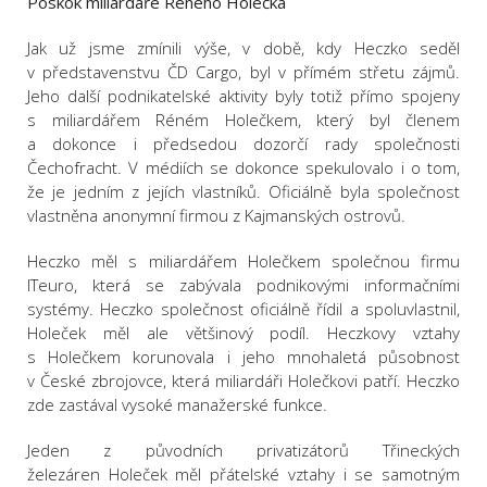
Poskok miliardáře Reného Holečka
Jak už jsme zmínili výše, v době, kdy Heczko seděl
v představenstvu ČD Cargo, byl v přímém střetu zájmů.
Jeho další podnikatelské aktivity byly totiž přímo spojeny
s miliardářem Réném Holečkem, který byl členem
a dokonce i předsedou dozorčí rady společnosti
Čechofracht. V médiích se dokonce spekulovalo i o tom,
že je jedním z jejích vlastníků. Oficiálně byla společnost
vlastněna anonymní firmou z Kajmanských ostrovů.
Heczko měl s miliardářem Holečkem společnou firmu
ITeuro, která se zabývala podnikovými informačními
systémy. Heczko společnost oficiálně řídil a spoluvlastnil,
Holeček měl ale většinový podíl. Heczkovy vztahy
s Holečkem korunovala i jeho mnohaletá působnost
v České zbrojovce, která miliardáři Holečkovi patří. Heczko
zde zastával vysoké manažerské funkce.
Jeden z původních privatizátorů Třineckých
železáren Holeček měl přátelské vztahy i se samotným