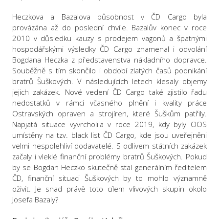
Heczkova a Bazalova působnost v ČD Cargo byla
provázána až do poslední chvíle. Bazalův konec v roce
2010 v důsledku kauzy s prodejem vagonů a špatnými
hospodářskými výsledky ČD Cargo znamenal i odvolání
Bogdana Heczka z představenstva nákladního dopravce.
Souběžně s tím skončilo i období zlatých časů podnikání
bratrů Šuškových. V následujících letech klesaly objemy
jejich zakázek. Nové vedení ČD Cargo také zjistilo řadu
nedostatků v rámci včasného plnění i kvality práce
Ostravských opraven a strojíren, které Šuškům patřily.
Napjatá situace vyvrcholila v roce 2019, kdy byly OOS
umístěny na tzv. black list ČD Cargo, kde jsou uveřejněni
velmi nespolehliví dodavatelé. S odlivem státních zakázek
začaly i vleklé finanční problémy bratrů Šuškových. Pokud
by se Bogdan Heczko skutečně stal generálním ředitelem
ČD, finanční situaci Šuškových by to mohlo významně
oživit. Je snad právě toto cílem vlivových skupin okolo
Josefa Bazaly?