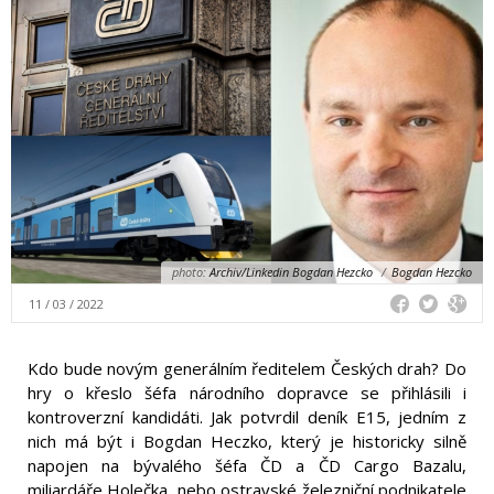
photo:
Archiv/Linkedin Bogdan Hezcko
/
Bogdan Hezcko
11 / 03 / 2022
Kdo bude novým generálním ředitelem Českých drah? Do
hry o křeslo šéfa národního dopravce se přihlásili i
kontroverzní kandidáti. Jak potvrdil deník E15, jedním z
nich má být i Bogdan Heczko, který je historicky silně
napojen na bývalého šéfa ČD a ČD Cargo Bazalu,
miliardáře Holečka, nebo ostravské železniční podnikatele