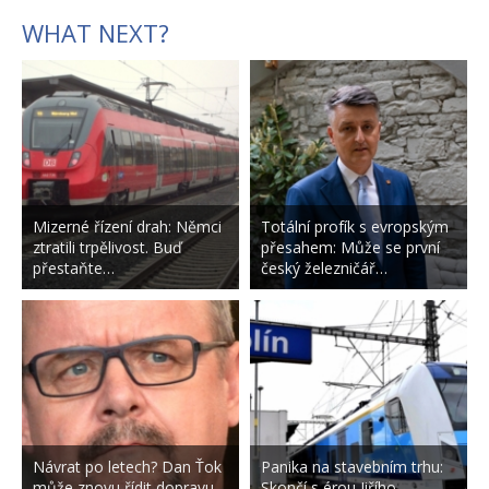
WHAT NEXT?
Mizerné řízení drah: Němci
Totální profík s evropským
ztratili trpělivost. Buď
přesahem: Může se první
přestaňte…
český železničář…
Návrat po letech? Dan Ťok
Panika na stavebním trhu:
může znovu řídit dopravu,
Skončí s érou Jiřího