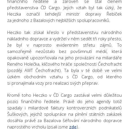
finančního ředitele a zároveň se stal členem
představenstva ČD Cargo. Jejich vztah byl tak úzký, že
Heczka označil tehdejší ministr dopravy Řebíček
za jednoho z Bazalových nejbližších spolupracovníků.
Heczko tak získal křeslo v představenstvu národního
nákladního dopravce a vydržel v něm sedět tři roky přesto,
že byl v naprosto evidentním střetu zájmů. To
samozřejmě nezůstalo bez povšimnutí médií, která
opakovaně upozorňovala na jeho provázání na miliardáře
Reného Holečka, klíčového hráče společnosti Čechofracht
(později AWT Čechofracht). Ta byla v té době ve velmi
úzkém obchodním vztahu s ČD Cargo, od kterého
si pronajímala vozy pro realizaci svých přeprav.
Kromě toho Heczko v ČD Cargo zastával velmi důležitou
pozici finančního ředitele. Právě do jeho agendy totiž
spadaly i miliardové faktury kontroverzních podnikatelů
Šuškových, jejichž spolupráce na plnění státních zakázek
dosáhla právě za Bazalova šéfování národního dopravce
naprostého vrcholu (psali jsme
zde
).